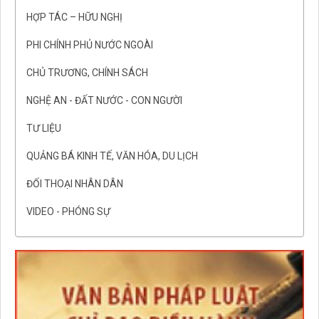
HỢP TÁC – HỮU NGHỊ
PHI CHÍNH PHỦ NƯỚC NGOÀI
CHỦ TRƯƠNG, CHÍNH SÁCH
NGHỆ AN - ĐẤT NƯỚC - CON NGƯỜI
TƯ LIỆU
QUẢNG BÁ KINH TẾ, VĂN HÓA, DU LỊCH
ĐỐI THOẠI NHÂN DÂN
VIDEO - PHÓNG SỰ