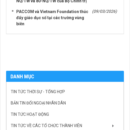
NQ/TW và 80-NQ/TW của Bộ Chính trị
(09/03/2026)
PACCOM và Vietnam Foundation thúc
đẩy giáo dục số tại các trường vùng
biên
DANH MỤC
TIN TỨC THỜI SỰ - TỔNG HỢP
BẢN TIN ĐỐI NGOẠI NHÂN DÂN
TIN TỨC HOẠT ĐỘNG
TIN TỨC VỀ CÁC TỔ CHỨC THÀNH VIÊN