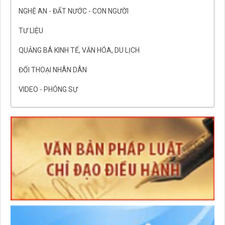
NGHỆ AN - ĐẤT NƯỚC - CON NGƯỜI
TƯ LIỆU
QUẢNG BÁ KINH TẾ, VĂN HÓA, DU LỊCH
ĐỐI THOẠI NHÂN DÂN
VIDEO - PHÓNG SỰ