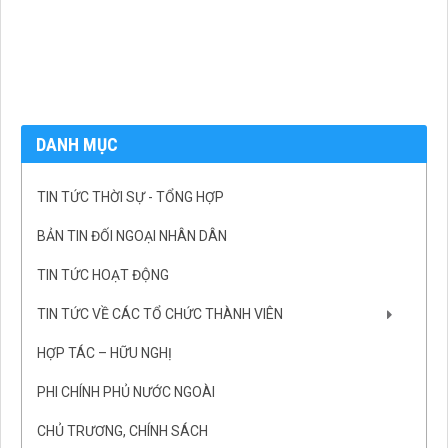
DANH MỤC
TIN TỨC THỜI SỰ - TỔNG HỢP
BẢN TIN ĐỐI NGOẠI NHÂN DÂN
TIN TỨC HOẠT ĐỘNG
TIN TỨC VỀ CÁC TỔ CHỨC THÀNH VIÊN
HỢP TÁC – HỮU NGHỊ
PHI CHÍNH PHỦ NƯỚC NGOÀI
CHỦ TRƯƠNG, CHÍNH SÁCH