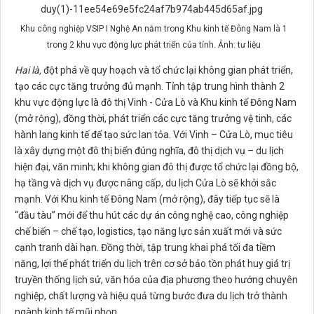
Khu công nghiệp VSIP I Nghệ An nằm trong Khu kinh tế Đông Nam là 1
trong 2 khu vực động lực phát triển của tỉnh. Ảnh: tư liệu
Hai là,
đột phá về quy hoạch và tổ chức lại không gian phát triển,
tạo các cực tăng trưởng đủ mạnh. Tỉnh tập trung hình thành 2
khu vực động lực là đô thị Vinh - Cửa Lò và Khu kinh tế Đông Nam
(mở rộng), đồng thời, phát triển các cực tăng trưởng vệ tinh, các
hành lang kinh tế để tạo sức lan tỏa. Với Vinh – Cửa Lò, mục tiêu
là xây dựng một đô thị biển đúng nghĩa, đô thị dịch vụ – du lịch
hiện đại, văn minh; khi không gian đô thị được tổ chức lại đồng bộ,
hạ tầng và dịch vụ được nâng cấp, du lịch Cửa Lò sẽ khởi sắc
mạnh. Với Khu kinh tế Đông Nam (mở rộng), đây tiếp tục sẽ là
“đầu tàu” mới để thu hút các dự án công nghệ cao, công nghiệp
chế biến – chế tạo, logistics, tạo năng lực sản xuất mới và sức
cạnh tranh dài hạn. Đồng thời, tập trung khai phá tối đa tiềm
năng, lợi thế phát triển du lịch trên cơ sở bảo tồn phát huy giá trị
truyền thống lịch sử, văn hóa của địa phương theo hướng chuyên
nghiệp, chất lượng và hiệu quả từng bước đưa du lịch trở thành
ngành kinh tế mũi nhọn.