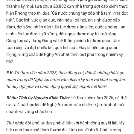
thành xây mới, sửa chữa 20.802 căn nhà trong đợt cao điểm thực
hiện Phong trào thi đua “Cả nước chung tay xóa nhà tạm, nhà dột
nát”. Các lĩnh vực giáo dục, văn hóa - xã hội, an sinh được bảo
đảm, đời sống nhân dân tiếp tục được nâng lên, quốc phòng - an
ninh tiếp tục được giữ vững, đối ngoại được duy trì, mở rộng.
Công tác xây dựng Đảng và hệ thống chính trị được quan tâm
toàn diện và đạt nhiều kết quả tích cực. Đây là nền tảng quan
trọng, vững chắc để Nghệ An phát triển bứt phá trong nhiệm kỳ
mới.
P.V:
Từ thực tiễn
năm 2025, theo đồng chí, đâu là những bài học
quan trọng để Nghệ An bước vào nhiệm kỳ mới với khát vọng lớn,
tư duy đột phá và hành động quyết liệt, mạnh mẽ hơn?
Bí thư Tỉnh ủy Nguyễn Khắc Thận:
Từ thực tiễn năm 2025, có thể
rút ra 4 bài học lớn để Nghệ An bước vào nhiệm kỳ mới phát triển
nhanh và vững chắc hơn.
Thứ nhất,
đột phá tư duy phải đi liền với hành động quyết liệt, lấy
hiệu quả thực chất làm thước đo. Tỉnh xác định rõ: Chủ trương