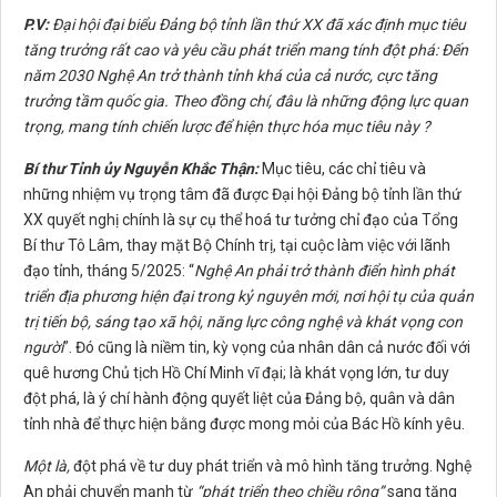
P.V:
Đại hội
đại biểu
Đảng bộ tỉnh lần thứ XX đã xác định mục tiêu
tăng trưởng rất cao và yêu cầu phát triển mang tính đột phá: Đến
năm 2030 Nghệ An trở thành tỉnh khá của cả nước, cực tăng
trưởng tầm quốc gia. Theo đồng chí, đâu là những động lực quan
trọng, mang tính chiến lược để hiện thực hóa mục tiêu này ?
Bí thư Tỉnh ủy Nguyễn Khắc Thận:
Mục tiêu, các chỉ tiêu và
những nhiệm vụ trọng tâm đã được Đại hội Đảng bộ tỉnh lần thứ
XX quyết nghị chính là sự cụ thể hoá tư tưởng chỉ đạo của Tổng
Bí thư Tô Lâm, thay mặt Bộ Chính trị, tại cuộc làm việc với lãnh
đạo tỉnh, tháng 5/2025: “
Nghệ An phải trở thành điển hình phát
triển địa phương hiện đại trong kỷ nguyên mới, nơi hội tụ của quản
trị tiến bộ, sáng tạo xã hội, năng lực công nghệ và khát vọng con
người
”. Đó cũng là niềm tin, kỳ vọng của nhân dân cả nước đối với
quê hương Chủ tịch Hồ Chí Minh vĩ đại; là khát vọng lớn, tư duy
đột phá, là ý chí hành động quyết liệt của Đảng bộ, quân và dân
tỉnh nhà để thực hiện bằng được mong mỏi của Bác Hồ kính yêu.
Một là,
đột phá về tư duy phát triển và mô hình tăng trưởng. Nghệ
An phải chuyển mạnh từ
“phát triển theo chiều rộng”
sang tăng