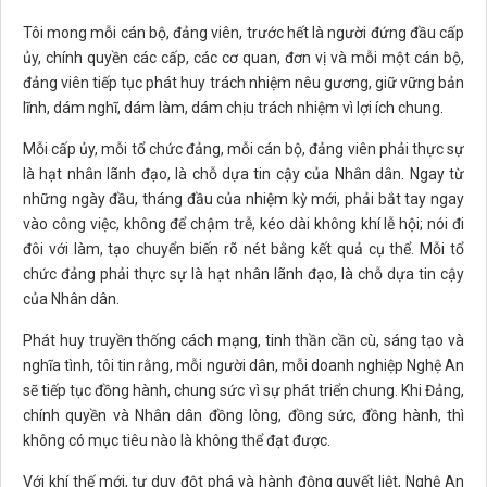
Tôi mong mỗi cán bộ, đảng viên, trước hết là người đứng đầu cấp
ủy, chính quyền các cấp, các cơ quan, đơn vị và mỗi một cán bộ,
đảng viên tiếp tục phát huy trách nhiệm nêu gương, giữ vững bản
lĩnh, dám nghĩ, dám làm, dám chịu trách nhiệm vì lợi ích chung.
Mỗi cấp ủy, mỗi tổ chức đảng, mỗi cán bộ, đảng viên phải thực sự
là hạt nhân lãnh đạo, là chỗ dựa tin cậy của Nhân dân. Ngay từ
những ngày đầu, tháng đầu của nhiệm kỳ mới, phải bắt tay ngay
vào công việc, không để chậm trễ, kéo dài không khí lễ hội; nói đi
đôi với làm, tạo chuyển biến rõ nét bằng kết quả cụ thể. Mỗi tổ
chức đảng phải thực sự là hạt nhân lãnh đạo, là chỗ dựa tin cậy
của Nhân dân.
Phát huy truyền thống cách mạng, tinh thần cần cù, sáng tạo và
nghĩa tình, tôi tin rằng, mỗi người dân, mỗi doanh nghiệp Nghệ An
sẽ tiếp tục đồng hành, chung sức vì sự phát triển chung. Khi Đảng,
chính quyền và Nhân dân đồng lòng, đồng sức, đồng hành, thì
không có mục tiêu nào là không thể đạt được.
Với khí thế mới, tư duy đột phá và hành động quyết liệt, Nghệ An