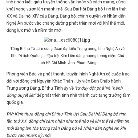
linh nhân kiệt, giàu truyền thống văn hoán và cách mạng, cùng
khát vọng vươn lên mạnh mẽ. Sau Đại hội Đảng bộ tỉnh lần thứ
XX và Đại hội XIV của Đảng, Đảng bộ, chính quyền và Nhân dân
Nghệ An bước vào chặng đường phát triển mới với khí thế mới,
động lực mới và niềm tin mới.
Tổng Bí thư Tô Lâm cùng đoàn đại biểu Trung ương, tỉnh Nghệ An về
Khu Di tích Quốc gia đặc biệt Kim Liên dâng hương tưởng niệm Chủ
tịch Hồ Chí Minh. Ảnh: Phạm Bằng
Phóng viên Báo và phát thanh, truyền hình Nghệ An có cuộc trao
đổi với đồng chí Nguyễn Khắc Thận - Ủy viên Ban Chấp hành
Trung ương Đảng, Bí thư Tỉnh ủy về
"tư duy đột phá"
và
"hành
động quyết liệt"
để phát triển tỉnh nhà thành cực tăng trưởng tầm
quốc gia.
P.V:
Kính thưa đồng chí Bí thư Tỉnh ủy! Sau Đại hội Đảng bộ tỉnh
lần thứ XX, đồng chí cảm nhận như thế nào về khí thế và niềm tin
mới đang lan tỏa trong toàn Đảng bộ và Nhân dân Nghệ An khi
bước vào nhiệm kỳ mới.