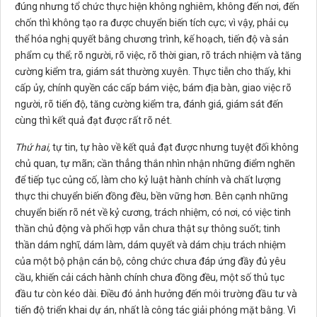
đúng nhưng tổ chức thực hiện không nghiêm, không đến nơi, đến
chốn thì không tạo ra được chuyển biến tích cực; vì vậy, phải cụ
thể hóa nghị quyết bằng chương trình, kế hoạch, tiến độ và sản
phẩm cụ thể; rõ người, rõ việc, rõ thời gian, rõ trách nhiệm và tăng
cường kiểm tra, giám sát thường xuyên. Thực tiễn cho thấy, khi
cấp ủy, chính quyền các cấp bám việc, bám địa bàn, giao việc rõ
người, rõ tiến độ, tăng cường kiểm tra, đánh giá, giám sát đến
cùng thì kết quả đạt được rất rõ nét.
Thứ hai,
tự tin, tự hào về kết quả đạt được nhưng tuyệt đối không
chủ quan, tự mãn; cần thẳng thắn nhìn nhận những điểm nghẽn
để tiếp tục củng cố, làm cho kỷ luật hành chính và chất lượng
thực thi chuyển biến đồng đều, bền vững hơn. Bên cạnh những
chuyển biến rõ nét về kỷ cương, trách nhiệm, có nơi, có việc tinh
thần chủ động và phối hợp vẫn chưa thật sự thông suốt; tinh
thần dám nghĩ, dám làm, dám quyết và dám chịu trách nhiệm
của một bộ phận cán bộ, công chức chưa đáp ứng đầy đủ yêu
cầu, khiến cải cách hành chính chưa đồng đều, một số thủ tục
đầu tư còn kéo dài. Điều đó ảnh hưởng đến môi trường đầu tư và
tiến độ triển khai dự án, nhất là công tác giải phóng mặt bằng. Vì