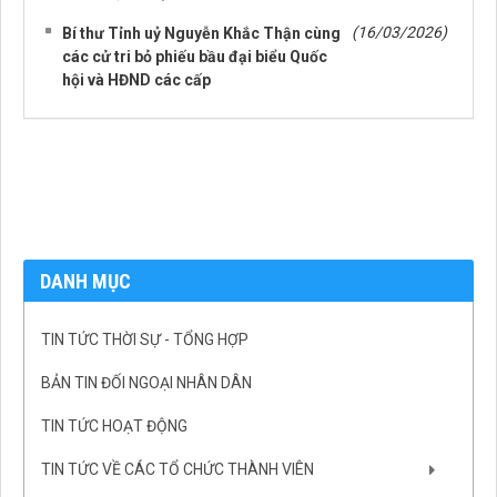
(16/03/2026)
Bí thư Tỉnh uỷ Nguyễn Khắc Thận cùng
các cử tri bỏ phiếu bầu đại biểu Quốc
hội và HĐND các cấp
DANH MỤC
TIN TỨC THỜI SỰ - TỔNG HỢP
BẢN TIN ĐỐI NGOẠI NHÂN DÂN
TIN TỨC HOẠT ĐỘNG
TIN TỨC VỀ CÁC TỔ CHỨC THÀNH VIÊN