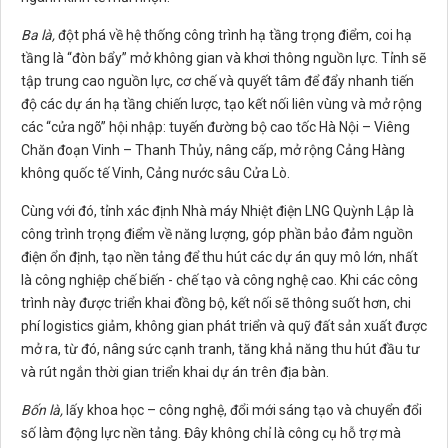
Ba là,
đột phá về hệ thống công trình hạ tầng trọng điểm, coi hạ
tầng là “đòn bẩy” mở không gian và khơi thông nguồn lực. Tỉnh sẽ
tập trung cao nguồn lực, cơ chế và quyết tâm để đẩy nhanh tiến
độ các dự án hạ tầng chiến lược, tạo kết nối liên vùng và mở rộng
các “cửa ngõ” hội nhập: tuyến đường bộ cao tốc Hà Nội – Viêng
Chăn đoạn Vinh – Thanh Thủy, nâng cấp, mở rộng Cảng Hàng
không quốc tế Vinh, Cảng nước sâu Cửa Lò.
Cùng với đó, tỉnh xác định Nhà máy Nhiệt điện LNG Quỳnh Lập là
công trình trọng điểm về năng lượng, góp phần bảo đảm nguồn
điện ổn định, tạo nền tảng để thu hút các dự án quy mô lớn, nhất
là công nghiệp chế biến - chế tạo và công nghệ cao. Khi các công
trình này được triển khai đồng bộ, kết nối sẽ thông suốt hơn, chi
phí logistics giảm, không gian phát triển và quỹ đất sản xuất được
mở ra, từ đó, nâng sức cạnh tranh, tăng khả năng thu hút đầu tư
và rút ngắn thời gian triển khai dự án trên địa bàn.
Bốn là,
lấy khoa học – công nghệ, đổi mới sáng tạo và chuyển đổi
số làm động lực nền tảng. Đây không chỉ là công cụ hỗ trợ mà