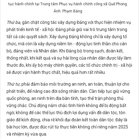
tục hành chính tại Trung tâm Phục vụ hành chính công xã Quế Phong.
Ảnh: Phạm Bằng
Thứ ba,
gắn chặt công tác xây dựng Đảng với thực hiện nhiệm vụ
phát triển kinh tế - xã hội. Đảng phải giữ vai trò trung tâm trong
tất cả các quyết sách. Xây dựng Đảng không chỉ là xây dựng tổ
chức, mà còn là xây dựng niềm tin - động lực tinh thần cho cán
bộ, đảng viên và Nhân dân. Khi Đảng bộ trong sạch, đoàn kết,
thống nhất; khi kết quả và sự hài lòng của nhân dân được lấy làm
thước đo, khi ấy bộ máy chính quyền, các tổ chức chính trị - xã hội
sẽ được vận hành thực chất, hiệu quả hơn rất nhiều.
Thứ tư,
phải đảm bảo môi trường an ninh, an toàn, thuận lợi cho
phát triển, để nâng cao đời sống nhân dân. Cần tiếp tục giữ vững
quốc phòng, an ninh trên địa bàn tỉnh, tạo thế trận phòng thủ
vững chắc. Chủ động nắm chắc tình hình không để bị động bất
ngờ; không để các thế lực thù địch lợi dụng vấn đề dân tộc, tôn
giáo để kích động, chia rẽ khối đại đoàn kết toàn dân tộc. Đây là
bài học lớn, được đúc rút từ thực tiễn không chỉ riêng năm 2025
và nhiệm kỳ vừa qua.