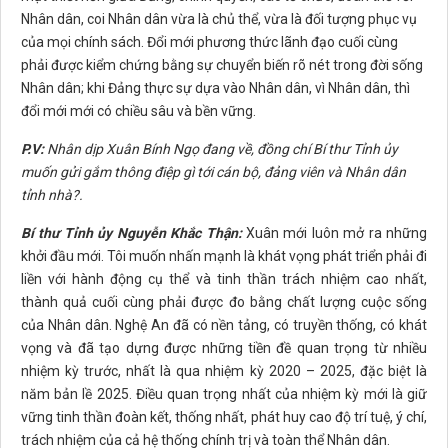
Nhân dân, coi Nhân dân vừa là chủ thể, vừa là đối tượng phục vụ
của mọi chính sách. Đổi mới phương thức lãnh đạo cuối cùng
phải được kiểm chứng bằng sự chuyển biến rõ nét trong đời sống
Nhân dân; khi Đảng thực sự dựa vào Nhân dân, vì Nhân dân, thì
đổi mới mới có chiều sâu và bền vững.
P.V:
Nhân dịp Xuân Bính Ngọ đang về, đồng chí Bí thư Tỉnh ủy
muốn gửi gắm thông điệp gì tới cán bộ, đảng viên và Nhân dân
tỉnh nhà?.
Bí thư Tỉnh ủy Nguyễn Khắc Thận:
Xuân mới luôn mở ra những
khởi đầu mới. Tôi muốn nhấn mạnh là khát vọng phát triển phải đi
liền với hành động cụ thể và tinh thần trách nhiệm cao nhất,
thành quả cuối cùng phải được đo bằng chất lượng cuộc sống
của Nhân dân. Nghệ An đã có nền tảng, có truyền thống, có khát
vọng và đã tạo dựng được những tiền đề quan trọng từ nhiều
nhiệm kỳ trước, nhất là qua nhiệm kỳ 2020 – 2025, đặc biệt là
năm bản lề 2025. Điều quan trọng nhất của nhiệm kỳ mới là giữ
vững tinh thần đoàn kết, thống nhất, phát huy cao độ trí tuệ, ý chí,
trách nhiệm của cả hệ thống chính trị và toàn thể Nhân dân.