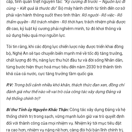
cấp, tỉnh quán triệt nguyên tắc:
“Kỷ cương đi trước – Nguồn lực đi
cùng – Kết quả là thước đo”
. Bộ máy hành chính từ tỉnh đến cơ sở
phải vận hành thông suốt theo tinh thần:
Rõ người
-
Rõ việc
-
Rõ
thẩm quyền
-
Rõ trách nhiệm
-
Rõ thời hạn
; trách nhiệm phải được
đề cao, kỷ luật kỷ cương phải nghiêm minh, từ đó khơi thông và
sử dụng hiệu quả mọi nguồn lực.
Tôi tin rằng, khi các động lực chiến lược này được triển khai đồng
bộ, Nghệ An sẽ tạo chuyển biến mạnh mẽ về tốc độ tăng trưởng,
chất lượng đô thị, năng lực thu hút đầu tư và đời sống Nhân dân,
từng bước hiện thực hoá mục tiêu đến năm 2030 trở thành tỉnh
khá của cả nước, cực tăng trưởng tầm quốc gia.
P.V:
Trong bối cảnh nhiều khó khăn, thách thức đan xen, đồng chí
đánh giá như thế nào về vai trò của công tác xây dựng Đảng và
hệ thống chính trị?
Bí thư Tỉnh ủy Nguyễn Khắc Thận:
Công tác xây dựng Đảng và hệ
thống chính trị trong sạch, vững mạnh luôn giữ vai trò quyết định
đối với thành công của mọi nhiệm vụ. Nhiệm kỳ tới mục tiêu đặt
ra cao hơn, nhiệm vụ nặng nề hơn, càng đòi hỏi bản lĩnh chính trị,