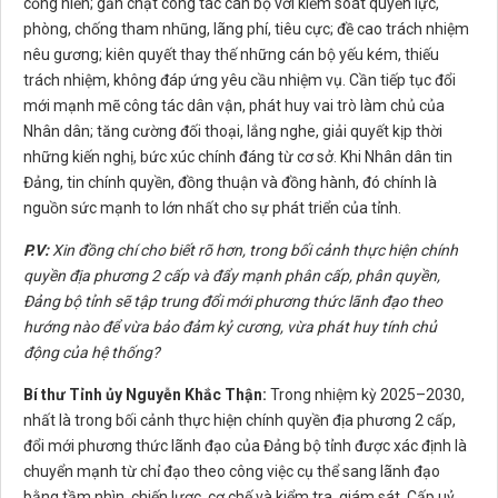
cống hiến; gắn chặt công tác cán bộ với kiểm soát quyền lực,
phòng, chống tham nhũng, lãng phí, tiêu cực; đề cao trách nhiệm
nêu gương; kiên quyết thay thế những cán bộ yếu kém, thiếu
trách nhiệm, không đáp ứng yêu cầu nhiệm vụ. Cần tiếp tục đổi
mới mạnh mẽ công tác dân vận, phát huy vai trò làm chủ của
Nhân dân; tăng cường đối thoại, lắng nghe, giải quyết kịp thời
những kiến nghị, bức xúc chính đáng từ cơ sở. Khi Nhân dân tin
Đảng, tin chính quyền, đồng thuận và đồng hành, đó chính là
nguồn sức mạnh to lớn nhất cho sự phát triển của tỉnh.
P.V:
Xin
đồng chí
cho biết
rõ hơn
,
trong bối cảnh thực hiện chính
quyền địa phương 2 cấp và đẩy mạnh phân cấp, phân quyền,
Đảng bộ tỉnh sẽ tập trung đổi mới phương thức lãnh đạo theo
hướng nào để vừa bảo đảm kỷ cương, vừa phát huy tính chủ
động của hệ thống?
Bí thư Tỉnh ủy Nguyễn Khắc Thận:
Trong nhiệm kỳ 2025–2030,
nhất là trong bối cảnh thực hiện chính quyền địa phương 2 cấp,
đổi mới phương thức lãnh đạo của Đảng bộ tỉnh được xác định là
chuyển mạnh từ chỉ đạo theo công việc cụ thể sang lãnh đạo
bằng tầm nhìn, chiến lược, cơ chế và kiểm tra, giám sát. Cấp uỷ