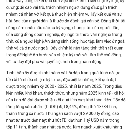
thức. Đây cũng là kết quả của việc tỉnh kiên trì siết chặt kỷ luật, kỷ
cương; đề cao vai trò, trách nhiệm người đứng đầu; gắn trách
nhiệm cá nhân với kết quả thực hiện nhiệm vụ, lấy kết quả và sự
hài lòng của người dân là thước đo đánh giá cán bộ. Đồng thời, tôi
cũng cảm nhận sâu sắc sự kỳ vọng, chung sức của người dân,
của cộng đồng doanh nghiệp, đội ngũ trí thức, văn nghệ sĩ trong
tỉnh, của người Nghệ An đang sinh sống, học tập, làm việc ở ngoài
tỉnh và cả ở nước ngoài. Đây chính là nền tảng tinh thần rất quan
trọng để Nghệ An bước vào nhiệm kỳ mới với tâm thế chủ động,
với tư duy đột phá và quyết liệt hơn trong hành động.
Tinh thần ấy được hình thành và bồi đắp trong quá trình nỗ lực
bền bỉ từ nhiều nhiệm kỳ trước, đặc biệt là những kết quả đạt
được trong nhiệm kỳ 2020 - 2025, nhất là năm 2025. Trong điều
kiện nhiều khó khăn, thách thức, nhưng năm 2025 kinh tế - xã hội
của tỉnh đã đạt được nhiều kết quả tích cực, khá toàn diện: Tốc độ
tăng tổng sản phẩm (GRDP) đạt 8,44%, đứng thứ 13/34 tỉnh,
thành trong cả nước. Thu ngân sách vượt 29.000 tỷ đồng, cao
nhất từ trước đến nay; thu hút FDI đạt hơn 1 tỷ USD nằm trong
tốp 11 tỉnh, thành cao nhất cả nước. Kim ngạch xuất khẩu hàng