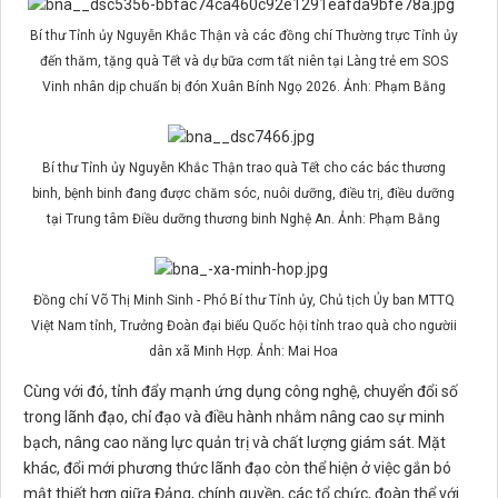
Bí thư Tỉnh ủy Nguyễn Khắc Thận và các đồng chí Thường trực Tỉnh ủy
đến thăm, tặng quà Tết và dự bữa cơm tất niên tại Làng trẻ em SOS
Vinh nhân dịp chuẩn bị đón Xuân Bính Ngọ 2026. Ảnh: Phạm Bằng
Bí thư Tỉnh ủy Nguyễn Khắc Thận trao quà Tết cho các bác thương
binh, bệnh binh đang được chăm sóc, nuôi dưỡng, điều trị, điều dưỡng
tại Trung tâm Điều dưỡng thương binh Nghệ An. Ảnh: Phạm Bằng
Đồng chí Võ Thị Minh Sinh - Phó Bí thư Tỉnh ủy, Chủ tịch Ủy ban MTTQ
Việt Nam tỉnh, Trưởng Đoàn đại biểu Quốc hội tỉnh trao quà cho ngườii
dân xã Minh Hợp. Ảnh: Mai Hoa
Cùng với đó, tỉnh đẩy mạnh ứng dụng công nghệ, chuyển đổi số
trong lãnh đạo, chỉ đạo và điều hành nhằm nâng cao sự minh
bạch, nâng cao năng lực quản trị và chất lượng giám sát. Mặt
khác, đổi mới phương thức lãnh đạo còn thể hiện ở việc gắn bó
mật thiết hơn giữa Đảng, chính quyền, các tổ chức, đoàn thể với