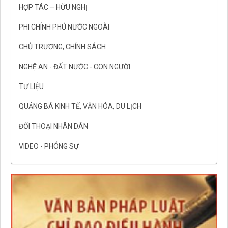
HỢP TÁC – HỮU NGHỊ
PHI CHÍNH PHỦ NƯỚC NGOÀI
CHỦ TRƯƠNG, CHÍNH SÁCH
NGHỆ AN - ĐẤT NƯỚC - CON NGƯỜI
TƯ LIỆU
QUẢNG BÁ KINH TẾ, VĂN HÓA, DU LỊCH
ĐỐI THOẠI NHÂN DÂN
VIDEO - PHÓNG SỰ