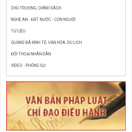
CHỦ TRƯƠNG, CHÍNH SÁCH
NGHỆ AN - ĐẤT NƯỚC - CON NGƯỜI
TƯ LIỆU
QUẢNG BÁ KINH TẾ, VĂN HÓA, DU LỊCH
ĐỐI THOẠI NHÂN DÂN
VIDEO - PHÓNG SỰ