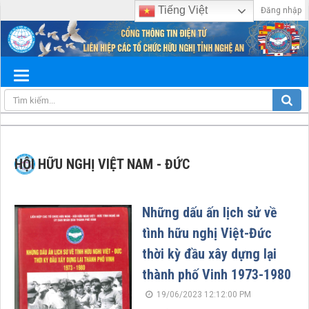
Tiếng Việt
Đăng nhập
HỘI HỮU NGHỊ VIỆT NAM - ĐỨC
Những dấu ấn lịch sử về
tình hữu nghị Việt-Đức
thời kỳ đầu xây dựng lại
thành phố Vinh 1973-1980
19/06/2023 12:12:00 PM