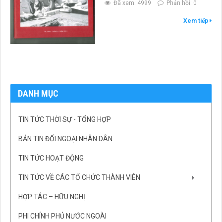
Đã xem: 4999
Phản hồi: 0
Xem tiếp
DANH MỤC
TIN TỨC THỜI SỰ - TỔNG HỢP
BẢN TIN ĐỐI NGOẠI NHÂN DÂN
TIN TỨC HOẠT ĐỘNG
TIN TỨC VỀ CÁC TỔ CHỨC THÀNH VIÊN
HỢP TÁC – HỮU NGHỊ
PHI CHÍNH PHỦ NƯỚC NGOÀI