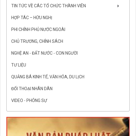
TIN TỨC VỀ CÁC TỔ CHỨC THÀNH VIÊN
HỢP TÁC – HỮU NGHỊ
PHI CHÍNH PHỦ NƯỚC NGOÀI
CHỦ TRƯƠNG, CHÍNH SÁCH
NGHỆ AN - ĐẤT NƯỚC - CON NGƯỜI
TƯ LIỆU
QUẢNG BÁ KINH TẾ, VĂN HÓA, DU LỊCH
ĐỐI THOẠI NHÂN DÂN
VIDEO - PHÓNG SỰ