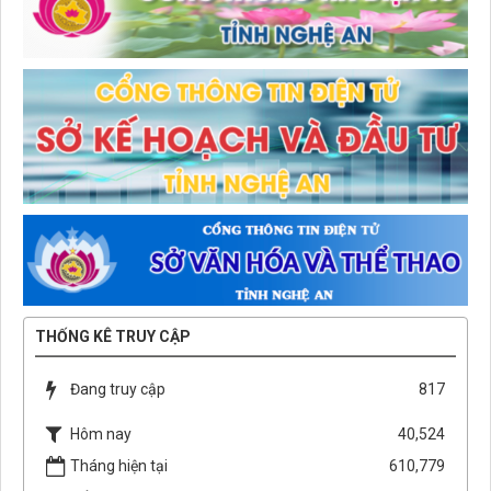
THỐNG KÊ TRUY CẬP
Đang truy cập
817
Hôm nay
40,524
Tháng hiện tại
610,779