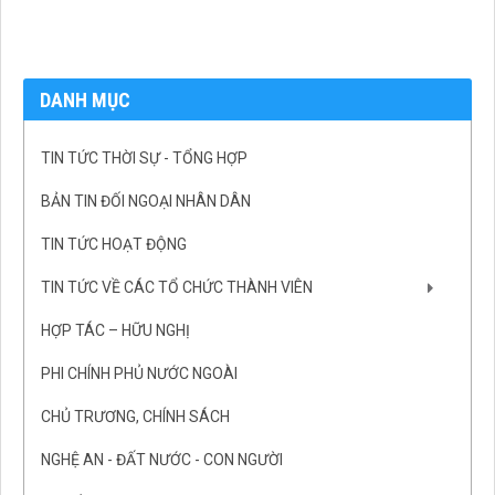
DANH MỤC
TIN TỨC THỜI SỰ - TỔNG HỢP
BẢN TIN ĐỐI NGOẠI NHÂN DÂN
TIN TỨC HOẠT ĐỘNG
TIN TỨC VỀ CÁC TỔ CHỨC THÀNH VIÊN
HỢP TÁC – HỮU NGHỊ
PHI CHÍNH PHỦ NƯỚC NGOÀI
CHỦ TRƯƠNG, CHÍNH SÁCH
NGHỆ AN - ĐẤT NƯỚC - CON NGƯỜI