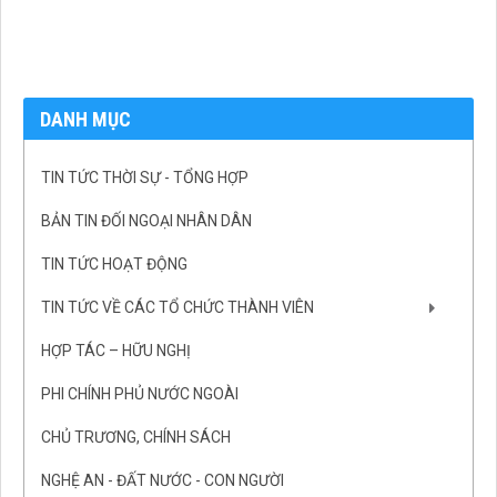
DANH MỤC
TIN TỨC THỜI SỰ - TỔNG HỢP
BẢN TIN ĐỐI NGOẠI NHÂN DÂN
TIN TỨC HOẠT ĐỘNG
TIN TỨC VỀ CÁC TỔ CHỨC THÀNH VIÊN
HỢP TÁC – HỮU NGHỊ
PHI CHÍNH PHỦ NƯỚC NGOÀI
CHỦ TRƯƠNG, CHÍNH SÁCH
NGHỆ AN - ĐẤT NƯỚC - CON NGƯỜI