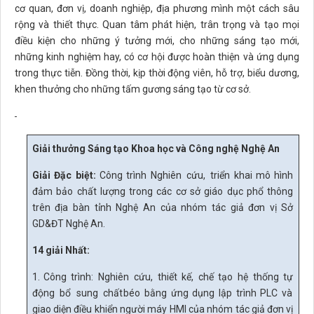
cơ quan, đơn vị, doanh nghiệp, địa phương mình một cách sâu
rộng và thiết thực. Quan tâm phát hiện, trân trọng và tạo mọi
điều kiện cho những ý tưởng mới, cho những sáng tạo mới,
những kinh nghiệm hay, có cơ hội được hoàn thiện và ứng dụng
trong thực tiễn. Đồng thời, kịp thời động viên, hỗ trợ, biểu dương,
khen thưởng cho những tấm gương sáng tạo từ cơ sở.
Giải thưởng Sáng tạo Khoa học và Công nghệ Nghệ
An
Giải Đặc biệt:
Công trình Nghiên
cứu,
triển khai mô hình
đảm bảo chất lượng trong các cơ sở giáo dục phổ thông
trên địa bàn tỉnh
Nghệ An của
n
hóm tác giả đơn vị Sở
GD&ĐT Nghệ An.
14 giải Nhất:
1. Công
trình:
Nghiên
cứu,
thiết
kế,
chế
tạo
hệ
thống
tự
động
bổ
sung
chất
béo bằng ứng dụng lập trình PLC và
giao diện điều khiển người máy HMI của
n
hóm tác giả đơn vị