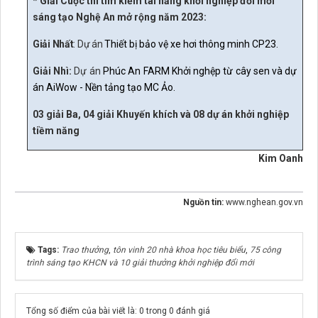
* Giải Cuộc thi tìm kiếm tài năng khởi nghiệp đổi mới
sáng tạo Nghệ An mở rộng năm 2023:
Giải Nhất
: Dự án
Thiết bị bảo vệ xe hơi thông minh CP23.
Giải Nhì:
Dự án
Phúc An FARM Khởi nghệp từ cây sen
và dự
án AiWow - Nền tảng tạo MC Ảo.
03 giải Ba, 04 giải Khuyến khích và 08 dự án khởi nghiệp
tiềm năng
Kim Oanh
Nguồn tin:
www.nghean.gov.vn
Tags:
Trao thưởng
,
tôn vinh 20 nhà khoa học tiêu biểu
,
75 công
trình sáng tạo KHCN và 10 giải thưởng khởi nghiệp đổi mới
Tổng số điểm của bài viết là: 0 trong 0 đánh giá