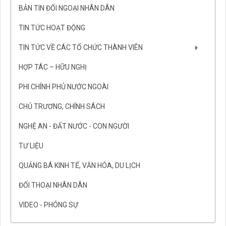
BẢN TIN ĐỐI NGOẠI NHÂN DÂN
TIN TỨC HOẠT ĐỘNG
TIN TỨC VỀ CÁC TỔ CHỨC THÀNH VIÊN
HỢP TÁC – HỮU NGHỊ
PHI CHÍNH PHỦ NƯỚC NGOÀI
CHỦ TRƯƠNG, CHÍNH SÁCH
NGHỆ AN - ĐẤT NƯỚC - CON NGƯỜI
TƯ LIỆU
QUẢNG BÁ KINH TẾ, VĂN HÓA, DU LỊCH
ĐỐI THOẠI NHÂN DÂN
VIDEO - PHÓNG SỰ