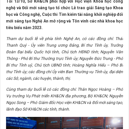
Tối 13/10, Sở KH&CN phối hợp với Học viện Khoa học công
nghệ và Đổi mới sáng tạo tổ chức Lễ trao giải Sáng tạo Khoa
học và Công nghệ, Cuộc thi Tìm kiếm tài năng khởi nghiệp đổi
mới sáng tạo Nghệ An mở rộng và Tôn vinh các nhà khoa học
tiêu biểu năm 2023.
Tham dự buổi lễ về phía tỉnh Nghệ An, có các đồng chí: Thái
Thanh Quý - Ủy viên Trung ương Đảng, Bí thư Tỉnh ủy, Trưởng
Đoàn Đại biểu Quốc hội tỉnh, Chủ tịch HĐND tỉnh; Nguyễn Văn
Thông - Phó Bí thư Thường trực Tỉnh ủy; Nguyễn Đức Trung - Phó
Bí thư Tỉnh uỷ, Chủ tịch UBND tỉnh; Hoàng Nghĩa Hiếu – Phó Bí
thư Tỉnh ủy; các đồng chí Ủy viên Ban Thường vụ Tỉnh ủy, đại diện
các Sở, ngành, các huyện, thành, thị.
Cùng tham dự buổi lễ có các đồng chí: Thân Ngọc Hoàng – Phó
Vụ trưởng Vụ Phát triển KH&CN địa phương, Bộ KH&CN; Nguyễn
Ngọc Song – Phó Giám đốc Học viện KH&CN và Đổi mới sáng tạo;
lãnh đạo Sở KH&CN các tỉnh, thành.