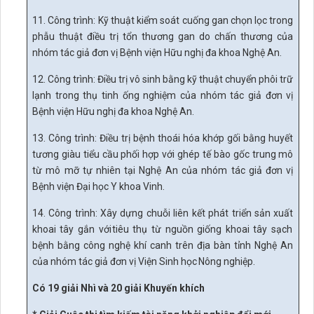
11. Công trình: Kỹ thuật kiểm soát cuống gan chọn lọc trong
phẫu thuật điều
trị
tổn
thương
gan
do
chấn
thương của
nhóm tác giả đơn vị Bệnh viện
Hữu
nghị
đa
khoa
Nghệ
An.
12. Công trình: Điều trị vô sinh bằng kỹ thuật chuyển phôi trữ
lạnh trong thụ
tinh
ống
nghiệm của nhóm tác giả đơn vị
Bệnh viện
Hữu
nghị
đa
khoa Nghệ
An.
13. Công trình: Điều trị bệnh thoái hóa khớp gối bằng huyết
tương giàu tiểu
cầu
phối
hợp
với
ghép
tế
bào gốc trung mô
từ mô
mỡ
tự
nhiên
tại Nghệ
An của nhóm tác giả đơn vị
Bệnh
viện Đại
học
Y
khoa
Vinh.
14. Công trình: Xây dựng
chuỗi liên kết phát triển sản xuất
khoai tây gắn với
tiêu thụ từ nguồn giống khoai tây sạch
bệnh bằng công nghệ khí canh trên địa bàn
tỉnh Nghệ An
của nhóm tác giả đơn vị Viện
Sinh
học
Nông
nghiệp.
Có 19
giải Nhì và 20 giải Khuyến khích