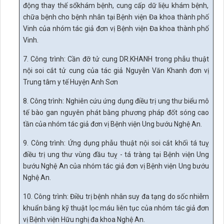
động thay thế sổ
khám bệnh, cung cấp dữ liệu khám bệnh,
chữa bệnh cho bệnh nhân tại Bệnh viện
Đa
khoa thành
phố
Vinh của nhóm tác giả đơn vị Bệnh viện
Đa
khoa
thành
phố
Vinh.
7. Công trình: Cần đỡ tử cung DR.KHANH trong phẫu thuật
nội soi cắt tử
cung của tác giả Nguyễn Văn Khanh đơn vị
Trung tâm y tế
Huyện Anh
Sơn
8. Công trình: Nghiên cứu ứng dụng điều trị ung thư biểu mô
tế bào gan
nguyên phát
bằng
phương
pháp
đốt
sóng cao
tần của nhóm tác giả đơn vị Bệnh viện Ung bướu
Nghệ
An.
9. Công trình: Ứng dụng phẫu thuật nội soi cắt khối tá tuỵ
điều trị ung thư
vùng đầu
tuỵ
-
tá
tràng
tại
Bệnh
viện Ung
bướu
Nghệ
An của nhóm tác giả đơn vị Bệnh viện Ung
bướu
Nghệ
An.
10. Công trình: Điều trị bệnh nhân suy đa tạng do sốc nhiễm
khuẩn bằng kỹ
thuật lọc máu
liên
tục của nhóm
tác
giả đơn
vị Bệnh
viện
Hữu
nghị
đa
khoa Nghệ
An.