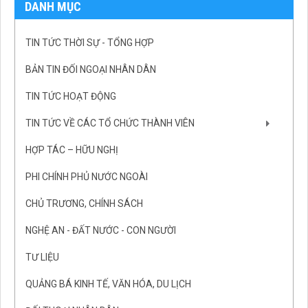
DANH MỤC
TIN TỨC THỜI SỰ - TỔNG HỢP
BẢN TIN ĐỐI NGOẠI NHÂN DÂN
TIN TỨC HOẠT ĐỘNG
TIN TỨC VỀ CÁC TỔ CHỨC THÀNH VIÊN
HỢP TÁC – HỮU NGHỊ
PHI CHÍNH PHỦ NƯỚC NGOÀI
CHỦ TRƯƠNG, CHÍNH SÁCH
NGHỆ AN - ĐẤT NƯỚC - CON NGƯỜI
TƯ LIỆU
QUẢNG BÁ KINH TẾ, VĂN HÓA, DU LỊCH