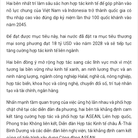
Hai bên nhất trí làm sâu sắc hơn hợp tác kinh tế để góp phần vào
nỗ lực chung của Việt Nam và Indonesia trở thành quốc gia có
thu nhập cao vào đúng dịp kỷ niệm lần thứ 100 quốc khánh vào
năm 2045.
Để đạt được mục tiêu này, hai nước đã đặt ra mục tiêu thương
mại song phương đạt 18 tỷ USD vào năm 2028 và sẽ tiếp tục
tăng cường hợp tác kinh tế liên ngành.
Hai bên đồng ý mở rộng hợp tác sang các lĩnh vực mới vì một
tương lai bền vững như kinh tế xanh, an ninh lương thực và an
ninh năng lượng, ngành công nghiệp Halal, nghề cá, nông nghiệp,
hợp tác biển, khoa học và công nghệ, chuyển đổi số, trí tuệ nhân
tạo và tài chính, ngân hàng.
Nhấn mạnh tầm quan trọng của việc ủng hộ lẫn nhau và phối hợp
chặt chẽ tại các diễn đàn đa phương, hai bên tái khẳng định cam
kết tăng cường hợp tác và phối hợp tại ASEAN, Liên hợp quốc,
Phong trào Không liên kết, Diễn đàn Hợp tác Kinh tế châu Á-Thái
Bình Dương và các diễn đàn liên nghị viện; tái khẳng định cam kết
củng cố tiến trình xây dựng Cộng đồng ASEAN…