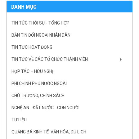
DANH MỤC
TIN TỨC THỜI SỰ - TỔNG HỢP
BẢN TIN ĐỐI NGOẠI NHÂN DÂN
TIN TỨC HOẠT ĐỘNG
TIN TỨC VỀ CÁC TỔ CHỨC THÀNH VIÊN
HỢP TÁC – HỮU NGHỊ
PHI CHÍNH PHỦ NƯỚC NGOÀI
CHỦ TRƯƠNG, CHÍNH SÁCH
NGHỆ AN - ĐẤT NƯỚC - CON NGƯỜI
TƯ LIỆU
QUẢNG BÁ KINH TẾ, VĂN HÓA, DU LỊCH