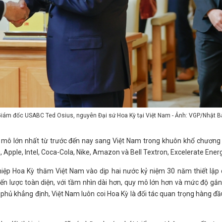
iám đốc USABC Ted Osius, nguyên Đại sứ Hoa Kỳ tại Việt Nam - Ảnh: VGP/Nhật B
 mô lớn nhất từ trước đến nay sang Việt Nam trong khuôn khổ chương 
Apple, Intel, Coca-Cola, Nike, Amazon và Bell Textron, Excelerate Energy
ệp Hoa Kỳ thăm Việt Nam vào dịp hai nước kỷ niệm 30 năm thiết lập
ến lược toàn diện, với tầm nhìn dài hơn, quy mô lớn hơn và mức độ gắn
 phủ khẳng định, Việt Nam luôn coi Hoa Kỳ là đối tác quan trọng hàng đ