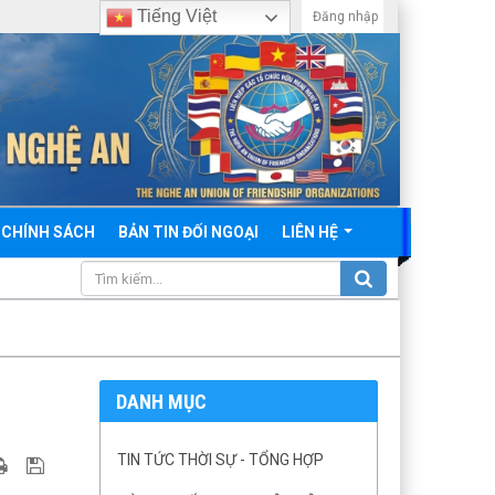
Tiếng Việt
Đăng nhập
 CHÍNH SÁCH
BẢN TIN ĐỐI NGOẠI
LIÊN HỆ
DANH MỤC
TIN TỨC THỜI SỰ - TỔNG HỢP