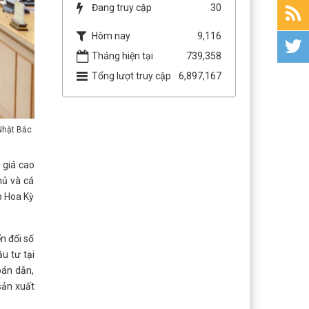
Đang truy cập
30
Hôm nay
9,116
Tháng hiện tại
739,358
Tổng lượt truy cập
6,897,167
Nhật Bắc
 giá cao
hủ và cá
p Hoa Kỳ
ển đổi số
u tư tại
bán dẫn,
sản xuất