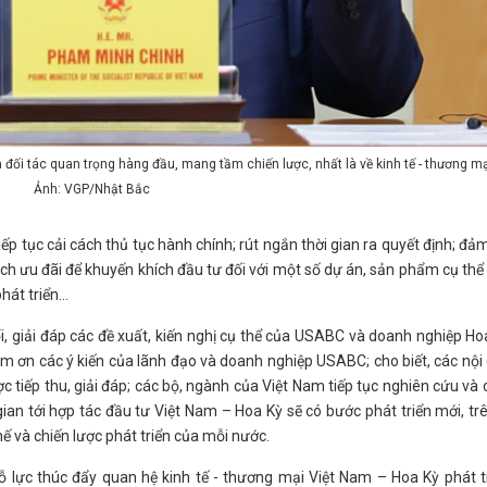
đối tác quan trọng hàng đầu, mang tầm chiến lược, nhất là về kinh tế - thương mại
Ảnh: VGP/Nhật Bắc
 tục cải cách thủ tục hành chính; rút ngắn thời gian ra quyết định; đả
ách ưu đãi để khuyến khích đầu tư đối với một số dự án, sản phẩm cụ th
phát triển…
, giải đáp các đề xuất, kiến nghị cụ thể của USABC và doanh nghiệp Hoa
ảm ơn các ý kiến của lãnh đạo và doanh nghiệp USABC; cho biết, các nội
 tiếp thu, giải đáp; các bộ, ngành của Việt Nam tiếp tục nghiên cứu và c
gian tới hợp tác đầu tư Việt Nam – Hoa Kỳ sẽ có bước phát triển mới, trê
hế và chiến lược phát triển của mỗi nước.
lực thúc đẩy quan hệ kinh tế - thương mại Việt Nam – Hoa Kỳ phát t