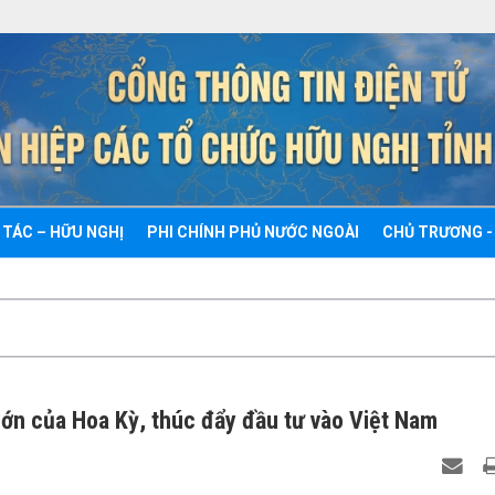
 TÁC – HỮU NGHỊ
PHI CHÍNH PHỦ NƯỚC NGOÀI
CHỦ TRƯƠNG -
lớn của Hoa Kỳ, thúc đẩy đầu tư vào Việt Nam