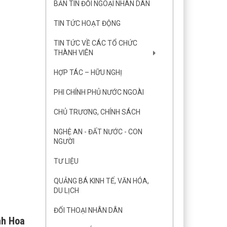
BẢN TIN ĐỐI NGOẠI NHÂN DÂN
TIN TỨC HOẠT ĐỘNG
TIN TỨC VỀ CÁC TỔ CHỨC
THÀNH VIÊN
HỢP TÁC – HỮU NGHỊ
PHI CHÍNH PHỦ NƯỚC NGOÀI
CHỦ TRƯƠNG, CHÍNH SÁCH
NGHỆ AN - ĐẤT NƯỚC - CON
NGƯỜI
TƯ LIỆU
QUẢNG BÁ KINH TẾ, VĂN HÓA,
DU LỊCH
ĐỐI THOẠI NHÂN DÂN
nh Hoa