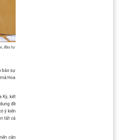
, đầu tư -
m bảo sự
ể mà Hoa
 Kỳ, kết
 dung đề
ó ý kiến
n tất cả
riển cân