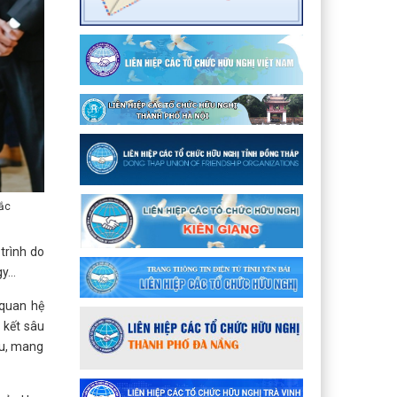
ắc
trình do
...
 quan hệ
 kết sâu
ầu, mang