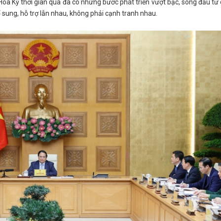
oa Kỳ thời gian qua đã có những bước phát triển vượt bậc, song đầu tư
ổ sung, hỗ trợ lẫn nhau, không phải cạnh tranh nhau.