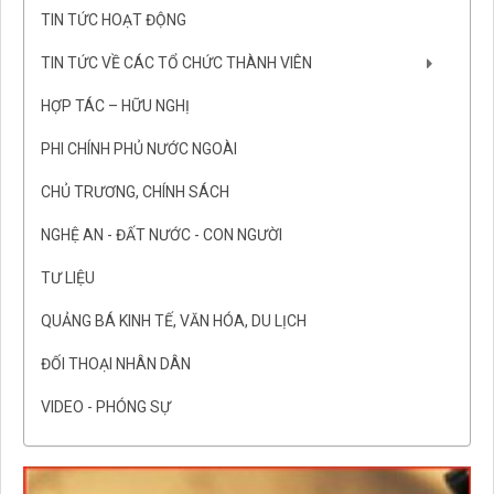
TIN TỨC HOẠT ĐỘNG
TIN TỨC VỀ CÁC TỔ CHỨC THÀNH VIÊN
HỢP TÁC – HỮU NGHỊ
PHI CHÍNH PHỦ NƯỚC NGOÀI
CHỦ TRƯƠNG, CHÍNH SÁCH
NGHỆ AN - ĐẤT NƯỚC - CON NGƯỜI
TƯ LIỆU
QUẢNG BÁ KINH TẾ, VĂN HÓA, DU LỊCH
ĐỐI THOẠI NHÂN DÂN
VIDEO - PHÓNG SỰ