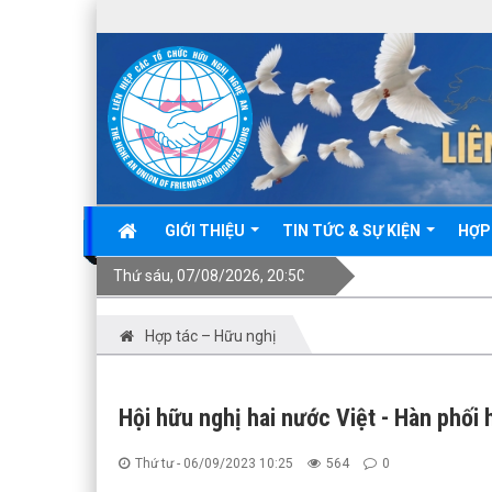
GIỚI THIỆU
TIN TỨC & SỰ KIỆN
HỢP
Thứ sáu, 07/08/2026, 20:50
Hợp tác – Hữu nghị
Hội hữu nghị hai nước Việt - Hàn phối 
Thứ tư - 06/09/2023 10:25
564
0