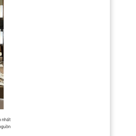
n nhất
 nguồn