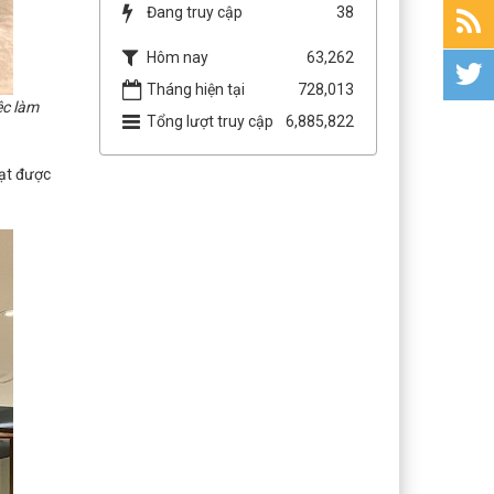
Đang truy cập
38
Hôm nay
63,262
Tháng hiện tại
728,013
ệc làm
Tổng lượt truy cập
6,885,822
ạt được