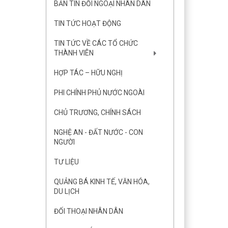
BẢN TIN ĐỐI NGOẠI NHÂN DÂN
TIN TỨC HOẠT ĐỘNG
TIN TỨC VỀ CÁC TỔ CHỨC
THÀNH VIÊN
HỢP TÁC – HỮU NGHỊ
PHI CHÍNH PHỦ NƯỚC NGOÀI
CHỦ TRƯƠNG, CHÍNH SÁCH
NGHỆ AN - ĐẤT NƯỚC - CON
NGƯỜI
TƯ LIỆU
QUẢNG BÁ KINH TẾ, VĂN HÓA,
DU LỊCH
ĐỐI THOẠI NHÂN DÂN