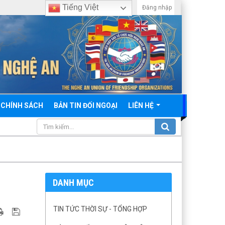
Tiếng Việt
Đăng nhập
 CHÍNH SÁCH
BẢN TIN ĐỐI NGOẠI
LIÊN HỆ
DANH MỤC
TIN TỨC THỜI SỰ - TỔNG HỢP