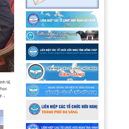
nh tế,
 học
y…;