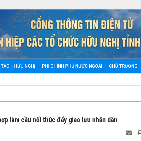
 TÁC – HỮU NGHỊ
PHI CHÍNH PHỦ NƯỚC NGOÀI
CHỦ TRƯƠNG -
hợp làm cầu nối thúc đẩy giao lưu nhân dân