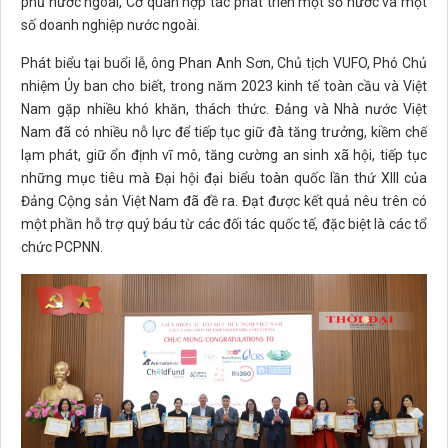
phủ nước ngoài, Cơ quan hợp tác phát triển một số nước và một
số doanh nghiệp nước ngoài.
Phát biểu tại buổi lễ, ông Phan Anh Sơn, Chủ tịch VUFO, Phó Chủ
nhiệm Ủy ban cho biết, trong năm 2023 kinh tế toàn cầu và Việt
Nam gặp nhiều khó khăn, thách thức. Đảng và Nhà nước Việt
Nam đã có nhiều nỗ lực để tiếp tục giữ đà tăng trưởng, kiềm chế
lạm phát, giữ ổn định vĩ mô, tăng cường an sinh xã hội, tiếp tục
những mục tiêu mà Đại hội đại biểu toàn quốc lần thứ XIII của
Đảng Cộng sản Việt Nam đã đề ra. Đạt được kết quả nêu trên có
một phần hỗ trợ quý báu từ các đối tác quốc tế, đặc biệt là các tổ
chức PCPNN.