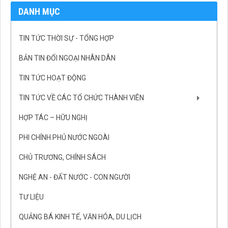
DANH MỤC
TIN TỨC THỜI SỰ - TỔNG HỢP
BẢN TIN ĐỐI NGOẠI NHÂN DÂN
TIN TỨC HOẠT ĐỘNG
TIN TỨC VỀ CÁC TỔ CHỨC THÀNH VIÊN
HỢP TÁC – HỮU NGHỊ
PHI CHÍNH PHỦ NƯỚC NGOÀI
CHỦ TRƯƠNG, CHÍNH SÁCH
NGHỆ AN - ĐẤT NƯỚC - CON NGƯỜI
TƯ LIỆU
QUẢNG BÁ KINH TẾ, VĂN HÓA, DU LỊCH