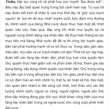
Thứ
ba,
tiếp tục củng cố và phát huy sức mạnh
"
Đại
đoàn kết"
-
điều này đặc biệt quan trọng trong bối cảnh hiện nay. Từ xưa tới
nay, đoàn kết luôn là chân lý của mọi thời đại, là
"gốc của mạch
nguồn"
, là
"sợi chỉ đỏ duy nhất"
xuyên suốt, bảo đảm mọi đường
lối, chính sách của Đảng, Nhà nước được thực hiện triệt để, nhất
quán, sâu sắc, hiệu quả, đáp ứng tốt nhất mọi quyền lợi và
nguyện vọng chính đáng của nhân dân. Để thực hiện thắng lợi các
mục tiêu mà Đảng, Nhà nước đã đề ra thì công tác tuyên giáo,
dân vận phải hướng mạnh về cơ sở, thực sự
"trọng dân, gần dân,
hiểu dân, học dân và có trách nhiệm với dân"
. Phải nỗ lực tập hợp,
đoàn kết các tầng lớp nhân dân, phát huy hơn nữa quyền làm
chủ, quyền thực hiện giám sát và phản biện xã hội, tham gia xây
dựng Đảng, xây dựng chính quyền của nhân dân. Chú trọng công
tác dân vận ở vùng đồng bào dân tộc, tôn giáo, phát huy dân chủ
cơ sở, đảm bảo an ninh chính trị, trật tự an toàn xã hội. Đặc biệt,
cần quan tâm chăm lo đời sống vật chất, tinh thần cho các đối
tượng chính sách, người có công, người nghèo, người yếu thế;
khơi dậy những đóng góp tích cực, khát khao cống hiến của mọi
tầng lớp nhân dân trong và ngoài nước cho công cuộc phát triển
đất nước.