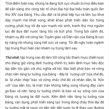
Thời điểm hiện nay, chúng ta đang tích cực chuẩn bị mọi điều kiện
để sẵn sàng cho công tác tổ chức Đại hội Đại biểu toàn quốc lần
thứ XIV của Đảng. Yêu cầu đặt ra là phải tiếp tục và liên tục khơi
dậy mạnh mẽ khát vọng, khát khao phát triển dân tộc hùng
cường, phát huy tối đa sức mạnh nội sinh, tranh thủ mọi nguồn
lực để đưa đất nước tăng tốc và bứt phá. Trong bối cảnh đó,
nhiệm vụ đối với công tác Tuyên giáo và Dân vận của Đảng là cực
kỳ nặng nề nhưng cũng hết sức vẻ vang. Tôi đề nghị toàn ngành
tập trung thực hiện các nhiệm vụ trọng tâm sau:
Thứ nhất
, tập trung cao độ làm tốt công tác tham mưu chiến lược
cho Đảng giữ vững định hướng chính trị, kiên định mục tiêu độc
lập dân tộc gắn với chủ nghĩa xã hội. Đặc biệt phải bảo vệ vững
chắc nền tảng tư tưởng của Đảng - đây là
"
rường cột
"
của chế độ,
là
"lá chắn thép"
bảo vệ vững chắc chế độ và nhân dân, là
"hồn
cốt"
của dân tộc, là mặt trận không tiếng súng nhưng đầy cam
go.Bảo vệ nền tảng tư tưởng chính là bảo vệ sự sống còn của
Đảng và tương lai đất nước. Kiên định nền tảng tư tưởng của
Đảng, vận dụng, phát triển sáng tạo trong dòng chảy thời đại để
tư tưởng mãi là ngọn cờ dẫn dắt đất nước ta đi theo con đường