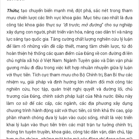
Thứ
tư,
tạo chuyển biến mạnh mẽ, đột phá, sắc nét trong tham
mưu chiến lược các lĩnh vực khoa giáo. Mục tiêu cao nhất là đưa
công tác khoa giáo thực sự
"đi trước, mở đường
" cho sự nghiệp
xây dựng con người, phát triển văn hóa, nâng cao dân trí và năng
lực sáng tạo quốc gia. Tăng cường chất lượng nghiên cứu lý luận
để làm rõ những vấn đề cấp thiết, mang tầm chiến lược, từ đó
hoàn thiện hệ thống các quan điểm của Đảng về con đường đi lên
chủ nghĩa xã hội ở Việt Nam. Ngành Tuyên giáo và Dân vận phải
gương mẫu đi đầu trong việc kết hợp nhuần nhuyễn giữa lý luận
với thực tiễn. Tích cực tham mưu cho Bộ Chính trị, Ban Bí thư các
nhiệm vụ, giải pháp và định hướng lớn nhằm đổi mới công tác
nghiên cứu, học tập, quán triệt nghị quyết và đường lối, chủ
trương của Đảng, chính sách pháp luật của Nhà nước. Điều này
làm cơ sở để các cấp, các ngành, các địa phương xây dựng
chương trình hành động sát với thực tiễn, có tính khả thi cao, góp
phần nhanh chóng đưa lý luận vào cuộc sống, nhất là việc triển
khai lý luận vào thực tiễn trên các mặt trận tư tưởng chính trị,
thông tin tuyên truyền, khoa giáo, công tác dân vận, dân chủ, tập