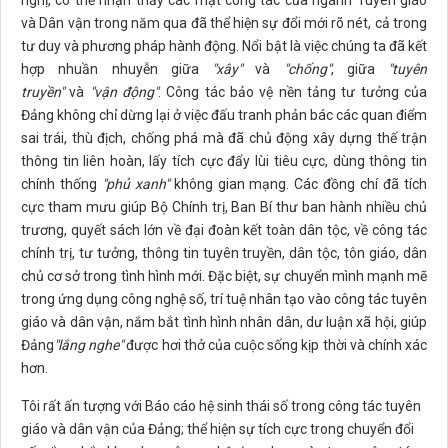
nghị, có thể nhận thấy các mặt công tác của ngành Tuyên giáo
và Dân vận trong năm qua đã thể hiện sự đổi mới rõ nét, cả trong
tư duy và phương pháp hành động. Nổi bật là việc chúng ta đã kết
hợp nhuần nhuyễn giữa
"xây"
và
"chống"
, giữa
"tuyên
truyền"
và
"vận động"
. Công tác bảo vệ nền tảng tư tưởng của
Đảng không chỉ dừng lại ở việc đấu tranh phản bác các quan điểm
sai trái, thù địch, chống phá mà đã chủ động xây dựng thế trận
thông tin liên hoàn, lấy tích cực đẩy lùi tiêu cực, dùng thông tin
chính thống
"phủ xanh"
không gian mạng. Các đồng chí đã tích
cực tham mưu giúp Bộ Chính trị, Ban Bí thư ban hành nhiều chủ
trương, quyết sách lớn về đại đoàn kết toàn dân tộc, về công tác
chính trị, tư tưởng, thông tin tuyên truyền, dân tộc, tôn giáo, dân
chủ cơ sở trong tình hình mới. Đặc biệt, sự chuyển mình mạnh mẽ
trong ứng dụng công nghệ số, trí tuệ nhân tạo vào công tác tuyên
giáo và dân vận, nắm bắt tình hình nhân dân, dư luận xã hội, giúp
Đảng
"lắng nghe"
được hơi thở của cuộc sống kịp thời và chính xác
hơn.
Tôi rất ấn tượng với Báo cáo hệ sinh thái số trong công tác tuyên
giáo và dân vận của Đảng; thể hiện sự tích cực trong chuyển đổi