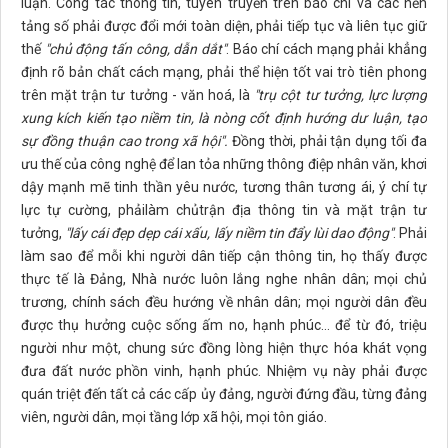
luận. Công tác thông tin, tuyên truyền trên báo chí và các nền
tảng số phải được đổi mới toàn diện, phải tiếp tục và liên tục giữ
thế
"chủ động tấn công, dẫn dắt"
. Báo chí cách mạng phải khẳng
định rõ bản chất cách mạng, phải thể hiện tốt vai trò tiên phong
trên mặt trận tư tưởng - văn hoá, là
"trụ cột tư tưởng, lực lượng
xung kích kiến tạo niềm tin, là nòng cốt định hướng dư luận, tạo
sự đồng thuận cao trong xã hội".
Đồng thời, phải tận dụng tối đa
ưu thế của công nghệ để lan tỏa những thông điệp nhân văn, khơi
dậy mạnh mẽ tinh thần yêu nước, tương thân tương ái, ý chí tự
lực tự cường, phảilàm chủtrận địa thông tin và mặt trận tư
tưởng,
"lấy cái đẹp dẹp cái xấu, lấy niềm tin đẩy lùi dao động"
. Phải
làm sao để mỗi khi người dân tiếp cận thông tin, họ thấy được
thực tế là Đảng, Nhà nước luôn lắng nghe nhân dân; mọi chủ
trương, chính sách đều hướng về nhân dân; mọi người dân đều
được thụ hưởng cuộc sống ấm no, hạnh phúc… để từ đó, triệu
người như một, chung sức đồng lòng hiện thực hóa khát vọng
đưa đất nước phồn vinh, hạnh phúc. Nhiệm vụ này phải được
quán triệt đến tất cả các cấp ủy đảng, người đứng đầu, từng đảng
viên, người dân, mọi tầng lớp xã hội, mọi tôn giáo.