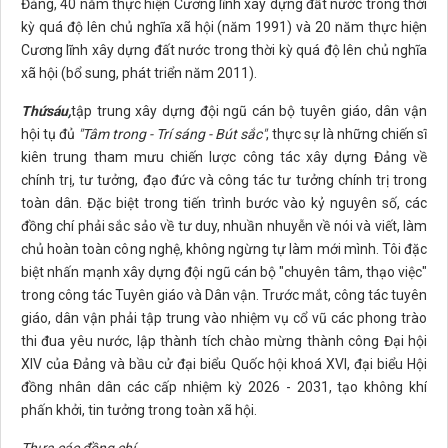
Đảng, 40 năm thực hiện Cương lĩnh xây dựng đất nước trong thời
kỳ quá độ lên chủ nghĩa xã hội (năm 1991) và 20 năm thực hiện
Cương lĩnh xây dựng đất nước trong thời kỳ quá độ lên chủ nghĩa
xã hội (bổ sung, phát triển năm 2011).
Thứ
sáu,
tập trung xây dựng đội ngũ cán bộ tuyên giáo, dân vận
hội tụ đủ
"Tâm trong - Trí sáng - Bút sắc"
, thực sự là những chiến sĩ
kiên trung tham mưu chiến lược công tác xây dựng Đảng về
chính trị, tư tưởng, đạo đức và công tác tư tưởng chính trị trong
toàn dân. Đặc biệt trong tiến trình bước vào kỷ nguyên số, các
đồng chí phải sắc sảo về tư duy, nhuần nhuyễn về nói và viết, làm
chủ hoàn toàn công nghệ, không ngừng tự làm mới mình. Tôi đặc
biệt nhấn mạnh xây dựng đội ngũ cán bộ "chuyên tâm, thạo việc"
trong công tác Tuyên giáo và Dân vận. Trước mắt, công tác tuyên
giáo, dân vận phải tập trung vào nhiệm vụ cổ vũ các phong trào
thi đua yêu nước, lập thành tích chào mừng thành công Đại hội
XIV của Đảng và bầu cử đại biểu Quốc hội khoá XVI, đại biểu Hội
đồng nhân dân các cấp nhiệm kỳ 2026 - 2031, tạo không khí
phấn khởi, tin tưởng trong toàn xã hội.