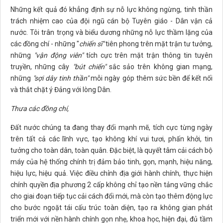
Những kết quả đó khẳng định sự nỗ lực không ngừng, tinh thần
trách nhiệm cao của đội ngũ cán bộ Tuyên giáo - Dân vận cả
nước. Tôi trân trọng và biểu dương những nỗ lực thầm lặng của
các đồng chí - những "
chiến sĩ"
tiên phong trên mặt trận tư tưởng,
những
"vận động viên"
tích cực trên mặt trận thông tin tuyên
truyền, những cây
"bút chiến"
sắc sảo trên không gian mạng,
những
"sợi dây
tinh thần
"
mỗi ngày góp thêm sức bền để kết nối
và thắt chặt ý Đảng với lòng Dân.
Thưa các đồng chí,
Đất nước chúng ta đang thay đổi mạnh mẽ, tích cực từng ngày
trên tất cả các lĩnh vực, tạo không khí vui tươi, phấn khởi, tin
tưởng cho toàn dân, toàn quân. Đặc biệt, là quyết tâm cải cách bộ
máy của hệ thống chính trị đảm bảo tinh, gọn, mạnh, hiệu năng,
hiệu lực, hiệu quả. Việc điều chỉnh địa giới hành chính, thực hiện
chính quyền địa phương 2 cấp không chỉ tạo nền tảng vững chắc
cho giai đoạn tiếp tục cải cách đổi mới, mà còn tạo thêm động lực
cho bước ngoặt tái cấu trúc toàn diện, tạo ra không gian phát
triển mới với nền hành chính gọn nhẹ, khoa học, hiện đại, đủ tầm