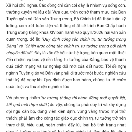
Xã hội chủ nghĩa. Các đồng chí cần coi đây là nhiệm vụ sống còn,
thường xuyên và lâu dài. Vừa qua, trên cơ sở tham mưu của Ban
Tuyên giáo và Dân vận Trung ương, Bộ Chính trị đã thảo luận kỹ
lưỡng, xem xét toàn diện và thống nhất sẽ trình Ban Chấp hành
Trung ương Đảng khoá XIV ban hành vào quý II/2026 hai văn bản
quan trọng, đó là:
"Quy định công tác chính trị, tư tưởng trong
Đảng" và "Chiến lược công tác chính trị, tư tưởng trong bối cảnh
chuyển đổi số".
Đây là vấn đề hết sức hệ trọng, liên quan mật thiết
đến nhiệm vụ bảo vệ nền tảng tư tưởng của Đảng, bảo vệ thành
quả cách mạng và sự nghiệp đổi mới của đất nước. Tôi đề nghị
ngành Tuyên giáo và Dân vận phải đi trước một bước, nghiên cứu
thật kỹ để ngay khi Quy định được ban hành, chúng ta tổ chức
quán triệt và thực hiện nghiêm túc.
Với phương châm
"tư tưởng thông thì hành động mới quyết liệt,
kết quả mới thực chất"
, do vậy, chúng ta phải duy trì và xây dựng
đội ngũ cán bộ, đảng viên kiên định, vững vàng trước mọi thử
thách; phải làm cho công tác giáo dục chính trị, tư tưởng trở nên
thực chất, hiệu quả; ngăn chặn, đẩy lùi, loại bỏ tình trạng nhạt
phai lý tưởng, suy thoái về tư tưởng chính trị, đạo đức, lối sống