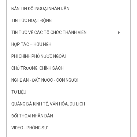
BẢN TIN ĐỐI NGOẠI NHÂN DÂN
TIN TỨC HOẠT ĐỘNG
TIN TỨC VỀ CÁC TỔ CHỨC THÀNH VIÊN
HỢP TÁC – HỮU NGHỊ
PHI CHÍNH PHỦ NƯỚC NGOÀI
CHỦ TRƯƠNG, CHÍNH SÁCH
NGHỆ AN - ĐẤT NƯỚC - CON NGƯỜI
TƯ LIỆU
QUẢNG BÁ KINH TẾ, VĂN HÓA, DU LỊCH
ĐỐI THOẠI NHÂN DÂN
VIDEO - PHÓNG SỰ