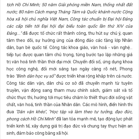
tịch Hồ Chí Minh; 50 năm Giải phóng miền Nam, thống nhất đất
nước; 80 năm Cách mạng Tháng Tám và Quốc khánh nước Cộng
hòa xã hội chủ nghĩa Việt Nam, Công tác chuẩn bị Đại hội Đảng
các cấp tiến tới Đại hội đại biểu toàn quốc lần thứ XIV của
Đảng...
"
đã được tổ chức rất thành công, thu hút sự chú ý, quan
tâm theo dõi, sự hưởng ứng của đông đảo các tầng lớp Nhân
dân, bạn bè quốc tế. Công tác khoa giáo, văn hoá - văn nghệ…
tiếp tục được quan tâm chú trọng, từng bước tạo lập những giá
trị văn hoá tinh thần thời đại mới. Chuyển đổi số, ứng dụng khoa
học công nghệ, đổi mới sáng tạo ngày càng rõ nét, Phong
trào
"Bình dân học vụ số"
được triển khai rộng khắp trên cả nước.
Công tác dân vận, dân chủ cơ sở đã chuyển mạnh từ tuyên
truyền, vận động sang tham mưu chính sách, giám sát và tổ
chức thực thi, hướng tới mục tiêu chăm lo thiết thực đời sống vật
chất, văn hoá, tinh thần của Nhân dân. Các mô hình, điển hình thi
đua
"Dân vận khéo"
,
"Học tập và làm theo tư tưởng, đạo đức,
phong cách Hồ Chí Minh"
đã lan tỏa mạnh mẽ, tạo động lực phát
triển kinh tế, xây dựng giá trị đạo đức và chung tay thực hiện an
sinh, đảm bảo công bằng xã hội.