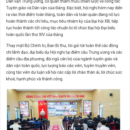
Dân vận Trung ương, cơ quan tham mưu chiến lược về công tác
Tuyên giáo và Dân vận của Đảng. Đặc biệt, hội nghị hôm nay diễn
ra vào thời điểm toàn Đảng, toàn dân và toàn quân đang nỗ lực
hoàn thành các chỉ tiêu, mục tiêu nhiệm kỳ của Đại hội XIII, tiếp
tục hoàn thành tốt công tác chuẩn bị tổ chức Đại hội Đại biểu
toàn quốc lần thứ XIV của Đảng.
Thay mặt Bộ Chính trị, Ban Bí thư, tôi gửi tới toàn thể các đồng
chí lãnh đạo, đại biểu dự Hội nghị tại điểm cầu Trung ương và các
điểm cầu địa phương, đội ngũ cán bộ của ngành tuyên giáo và
dân vận toàn quốc, lực lượng báo cáo viên, tuyên truyền viên,
cộng tác viên dư luận xã hội các cấp lời chào thân ái, lời chúc sức
khoẻ, hạnh phúc và thành công.