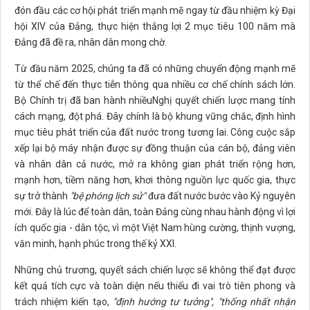
đón đầu các cơ hội phát triển mạnh mẽ ngay từ đầu nhiệm kỳ Đại
hội XIV của Đảng, thực hiện thắng lợi 2 mục tiêu 100 năm mà
Đảng đã đề ra, nhân dân mong chờ.
Từ đầu năm 2025, chúng ta đã có những chuyển động mạnh mẽ
từ thể chế đến thực tiễn thông qua nhiều cơ chế chính sách lớn.
Bộ Chính trị đã ban hành nhiềuNghị quyết chiến lược mang tính
cách mạng, đột phá. Đây chính là bộ khung vững chắc, định hình
mục tiêu phát triển của đất nước trong tương lai. Công cuộc sắp
xếp lại bộ máy nhận được sự đồng thuận của cán bộ, đảng viên
và nhân dân cả nước, mở ra không gian phát triển rộng hơn,
mạnh hơn, tiềm năng hơn, khơi thông nguồn lực quốc gia, thực
sự trở thành
"bệ phóng lịch sử"
đưa đất nước bước vào Kỷ nguyên
mới. Đây là lúc để toàn dân, toàn Đảng cùng nhau hành động vì lợi
ích quốc gia - dân tộc, vì một Việt Nam hùng cường, thịnh vượng,
văn minh, hạnh phúc trong thế kỷ XXI.
Những chủ trương, quyết sách chiến lược sẽ không thể đạt được
kết quả tích cực và toàn diện nếu thiếu đi vai trò tiên phong và
trách nhiệm kiến tạo,
"
định hướng
tư tưởng"
, "thống nhất nhận