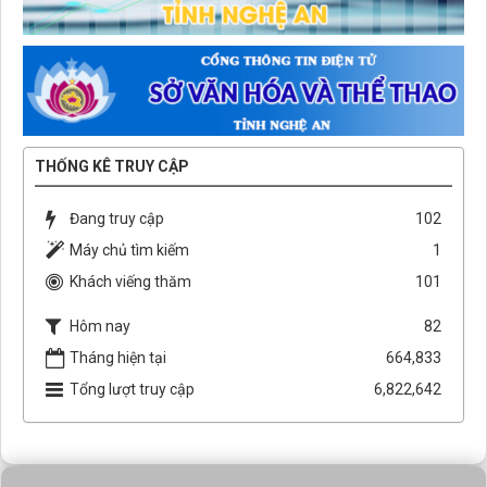
THỐNG KÊ TRUY CẬP
Đang truy cập
102
Máy chủ tìm kiếm
1
Khách viếng thăm
101
Hôm nay
82
Tháng hiện tại
664,833
Tổng lượt truy cập
6,822,642