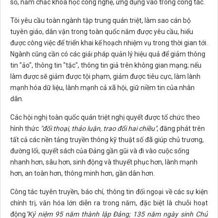
số, nắm chắc khoa học công nghệ, ứng dụng vào trong công tác.
Tôi yêu cầu toàn ngành tập trung quán triệt, làm sao cán bộ
tuyên giáo, dân vận trong toàn quốc nắm được yêu cầu, hiểu
được công việc để triển khai kế hoạch nhiệm vụ trong thời gian tới.
Ngành cũng cần có các giải pháp quản lý hiệu quả để giảm thông
tin "ảo", thông tin "tặc", thông tin giả trên không gian mạng; nếu
làm được sẽ giảm được tội phạm, giảm được tiêu cực, làm lành
mạnh hóa dữ liệu, lành mạnh cả xã hội, giữ niềm tin của nhân
dân.
Các hội nghị toàn quốc quán triệt nghị quyết được tổ chức theo
hình thức
"đối thoại, thảo luận, trao đổi hai chiều"
, đăng phát trên
tất cả các nền tảng truyền thông kỹ thuật số đã giúp chủ trương,
đường lối, quyết sách của Đảng gần gũi và đi vào cuộc sống
nhanh hơn, sâu hơn, sinh động và thuyết phục hơn, lành mạnh
hơn, an toàn hơn, thông minh hơn, gần dân hơn.
Công tác tuyên truyền, báo chí, thông tin đối ngoại về các sự kiện
chính trị, văn hóa lớn diễn ra trong năm, đặc biệt là chuỗi hoạt
động
"
Kỷ niệm 95 năm thành lập Đảng; 135 năm ngày sinh Chủ