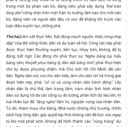
trong một bộ phận cán bộ, đảng viên; phải xây dựng
"thế trận
lòng dân"
vững chắc trên mặt trận tư tưởng, làm sao cho mỗi cán
bộ, đảng viên và người dân đều có sức đề kháng tốt trước các
luận điệu xuyên tạc, chống phá.
Thứ hai,
bám sát thực tiễn,
"bắt đúng mạch nguồn, thấu từng nhịp
đập"
của đời sống nhân dân và dư luận xã hội. Công tác này phải
được thực hiện thường xuyên, liên tục, nhạy bén, không để bị
động, bất ngờ. Các đồng chí phải thực sự
"Nghe bằng tai, hiểu
bằng tâm, thuyết phục bằng lý, dẫn dắt bằng tình";
phải thực hiện
cho kỳ được phương châm mà Chủ tịch Hồ Chí Minh đã căn
dặn
"Nghe dân nói, nói cho dân hiểu, làm cho dân tin"
và trong giai
đoạn hiện nay, phải
"cổ vũ và cùng nhân dân hành động".
Lấy
nhân dân là chủ thể, làm trung tâm; nắm chắc tình hình nhân
dân; sử dụng tối đa các công cụ đo lường, phân tích dữ liệu lớn, trí
tuệ nhân tạo để
"lắng nghe"
tâm tư, nguyện vọng của nhân dân.
Từ đó, tham mưu cho Đảng, Nhà nước những chủ trương, chính
sách hợp lòng dân, giải quyết kịp thời những vấn đề bức xúc ngay
từ khi mới phát sinh, không để hình thành các "vùng trũng" dư