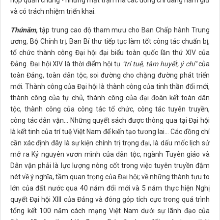
hợp quần chúng - những mặt trận mà các đồng chí đang nắm giữ
và có trách nhiệm triển khai.
Thứ
năm,
tập trung cao độ tham mưu cho Ban Chấp hành Trung
ương, Bộ Chính trị, Ban Bí thư tiếp tục làm tốt công tác chuẩn bị,
tổ chức thành công Đại hội đại biểu toàn quốc lần thứ XIV của
Đảng. Đại hội XIV là thời điểm hội tụ
"trí tuệ, tâm huyết
,
ý chí"
của
toàn Đảng, toàn dân tộc, soi đường cho chặng đường phát triển
mới. Thành công của Đại hội là thành công của tinh thần đổi mới,
thành công của tự chủ, thành công của đại đoàn kết toàn dân
tộc, thành công của công tác tổ chức, công tác tuyên truyền,
công tác dân vận... Những quyết sách được thông qua tại Đại hội
là kết tinh của trí tuệ Việt Nam để kiến tạo tương lai... Các đồng chí
cần xác định đây là sự kiện chính trị trọng đại, là dấu mốc lịch sử
mở ra Kỷ nguyên vươn mình của dân tộc, ngành Tuyên giáo và
Dân vận phải là lực lượng nòng cốt trong việc tuyên truyền đậm
nét về ý nghĩa, tầm quan trọng của Đại hội; về những thành tựu to
lớn của đất nước qua 40 năm đổi mới và 5 năm thực hiện Nghị
quyết Đại hội XIII của Đảng và đóng góp tích cực trong quá trình
tổng kết 100 năm cách mạng Việt Nam dưới sự lãnh đạo của