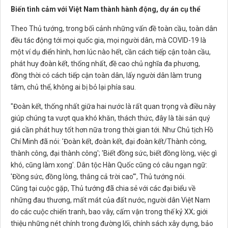
Biến tình cảm với Việt Nam thành hành động, dự án cụ thể
Theo Thủ tướng, trong bối cảnh những vấn đề toàn cầu, toàn dân
đều tác động tới mọi quốc gia, mọi người dân, mà COVID-19 là
một ví dụ điển hình, hơn lúc nào hết, cần cách tiếp cận toàn cầu,
phát huy đoàn kết, thống nhất, đề cao chủ nghĩa đa phương,
đồng thời có cách tiếp cận toàn dân, lấy người dân làm trung
tâm, chủ thể, không ai bị bỏ lại phía sau.
"Đoàn kết, thống nhất giữa hai nước là rất quan trọng và điều này
giúp chúng ta vượt qua khó khăn, thách thức, đây là tài sản quý
giá cần phát huy tốt hơn nữa trong thời gian tới. Như Chủ tịch Hồ
Chí Minh đã nói: 'Đoàn kết, đoàn kết, đại đoàn kết/Thành công,
thành công, đại thành công'; 'Biết đồng sức, biết đồng lòng, việc gì
khó, cũng làm xong'. Dân tộc Hàn Quốc cũng có câu ngạn ngữ:
'Đồng sức, đồng lòng, thắng cả trời cao'", Thủ tướng nói.
Cũng tại cuộc gặp, Thủ tướng đã chia sẻ với các đại biểu về
những đau thương, mất mát của đất nước, người dân Việt Nam
do các cuộc chiến tranh, bao vây, cấm vận trong thế kỷ XX; giới
thiệu những nét chính trong đường lối, chính sách xây dựng, bảo