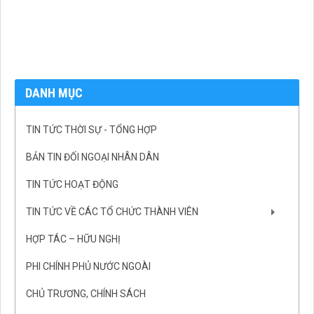
DANH MỤC
TIN TỨC THỜI SỰ - TỔNG HỢP
BẢN TIN ĐỐI NGOẠI NHÂN DÂN
TIN TỨC HOẠT ĐỘNG
TIN TỨC VỀ CÁC TỔ CHỨC THÀNH VIÊN
HỢP TÁC – HỮU NGHỊ
PHI CHÍNH PHỦ NƯỚC NGOÀI
CHỦ TRƯƠNG, CHÍNH SÁCH