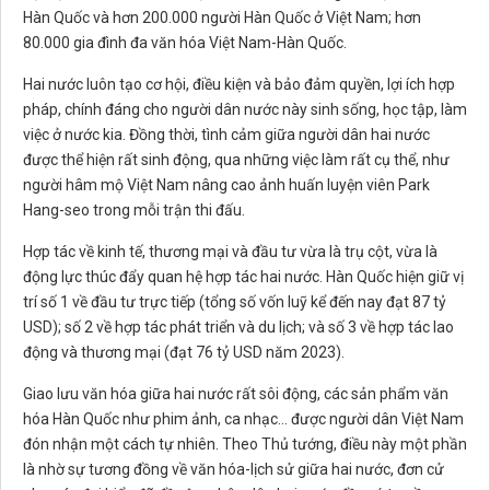
Hàn Quốc và hơn 200.000 người Hàn Quốc ở Việt Nam; hơn
80.000 gia đình đa văn hóa Việt Nam-Hàn Quốc.
Hai nước luôn tạo cơ hội, điều kiện và bảo đảm quyền, lợi ích hợp
pháp, chính đáng cho người dân nước này sinh sống, học tập, làm
việc ở nước kia. Đồng thời, tình cảm giữa người dân hai nước
được thể hiện rất sinh động, qua những việc làm rất cụ thể, như
người hâm mộ Việt Nam nâng cao ảnh huấn luyện viên Park
Hang-seo trong mỗi trận thi đấu.
Hợp tác về kinh tế, thương mại và đầu tư vừa là trụ cột, vừa là
động lực thúc đẩy quan hệ hợp tác hai nước. Hàn Quốc hiện giữ vị
trí số 1 về đầu tư trực tiếp (tổng số vốn luỹ kể đến nay đạt 87 tỷ
USD); số 2 về hợp tác phát triển và du lịch; và số 3 về hợp tác lao
động và thương mại (đạt 76 tỷ USD năm 2023).
Giao lưu văn hóa giữa hai nước rất sôi động, các sản phẩm văn
hóa Hàn Quốc như phim ảnh, ca nhạc… được người dân Việt Nam
đón nhận một cách tự nhiên. Theo Thủ tướng, điều này một phần
là nhờ sự tương đồng về văn hóa-lịch sử giữa hai nước, đơn cử