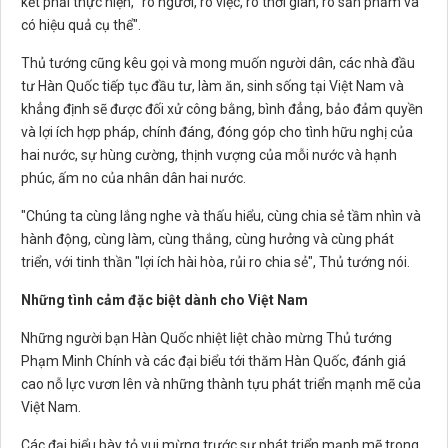
kết phải thực hiện, "rõ người, rõ việc, rõ thời gian, rõ sản phẩm và
có hiệu quả cụ thể".
Thủ tướng cũng kêu gọi và mong muốn người dân, các nhà đầu
tư Hàn Quốc tiếp tục đầu tư, làm ăn, sinh sống tại Việt Nam và
khẳng định sẽ được đối xử công bằng, bình đẳng, bảo đảm quyền
và lợi ích hợp pháp, chính đáng, đóng góp cho tình hữu nghị của
hai nước, sự hùng cường, thịnh vượng của mỗi nước và hạnh
phúc, ấm no của nhân dân hai nước.
"Chúng ta cùng lắng nghe và thấu hiểu, cùng chia sẻ tầm nhìn và
hành động, cùng làm, cùng thắng, cùng hưởng và cùng phát
triển, với tinh thần "lợi ích hài hòa, rủi ro chia sẻ", Thủ tướng nói.
Những tình cảm đặc biệt dành cho Việt Nam
Những người bạn Hàn Quốc nhiệt liệt chào mừng Thủ tướng
Phạm Minh Chính và các đại biểu tới thăm Hàn Quốc, đánh giá
cao nỗ lực vươn lên và những thành tựu phát triển mạnh mẽ của
Việt Nam.
Các đại biểu bày tỏ vui mừng trước sự phát triển mạnh mẽ trong