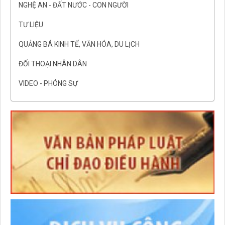
NGHỆ AN - ĐẤT NƯỚC - CON NGƯỜI
TƯ LIỆU
QUẢNG BÁ KINH TẾ, VĂN HÓA, DU LỊCH
ĐỐI THOẠI NHÂN DÂN
VIDEO - PHÓNG SỰ