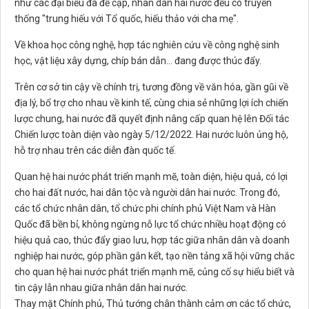
như các đại biểu đã đề cập, nhân dân hai nước đều có truyền
thống "trung hiếu với Tổ quốc, hiếu thảo với cha mẹ".
Về khoa học công nghệ, hợp tác nghiên cứu về công nghệ sinh
học, vật liệu xây dựng, chíp bán dẫn… đang được thúc đẩy.
Trên cơ sở tin cậy về chính trị, tương đồng về văn hóa, gần gũi về
địa lý, bổ trợ cho nhau về kinh tế, cùng chia sẻ những lợi ích chiến
lược chung, hai nước đã quyết định nâng cấp quan hệ lên Đối tác
Chiến lược toàn diện vào ngày 5/12/2022. Hai nước luôn ủng hộ,
hỗ trợ nhau trên các diễn đàn quốc tế.
Quan hệ hai nước phát triển mạnh mẽ, toàn diện, hiệu quả, có lợi
cho hai đất nước, hai dân tộc và người dân hai nước. Trong đó,
các tổ chức nhân dân, tổ chức phi chính phủ Việt Nam và Hàn
Quốc đã bền bỉ, không ngừng nỗ lực tổ chức nhiều hoạt động có
hiệu quả cao, thúc đẩy giao lưu, hợp tác giữa nhân dân và doanh
nghiệp hai nước, góp phần gắn kết, tạo nền tảng xã hội vững chắc
cho quan hệ hai nước phát triển mạnh mẽ, củng cố sự hiểu biết và
tin cậy lẫn nhau giữa nhân dân hai nước.
Thay mặt Chính phủ, Thủ tướng chân thành cảm ơn các tổ chức,