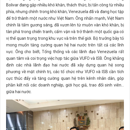
Bolivar đang gặp nhiều khó khăn, thách thức, bị tấn công từ nhiều
phía, nhưng chính trong khó khăn, Venezuela đã và đang học tập
để trở thành một nước như Việt Nam. Ông nhấn mạnh, Việt Nam
chính là tấm gương sáng, đã vươn lên từ muôn vàn khó khăn, bị
tàn phá trong chiến tranh, cấm vận và trở thành một quốc gia có
vị thế quan trọng trong khu vực và trên thế giới. Bộ trưởng bày tỏ
mong muốn tăng cường quan hệ hai nước trên tất cả các lĩnh
vực. Ông cho biết, Tổng thống và các lãnh đạo Venezuela rất
quan tâm và coi trọng việc hợp tác giữa VUFO và ISB. Ông khẳng
định các nhà lãnh đạo hai nước đã xây dựng quan hệ song
phương về mặt chính trị, các tổ chức như VUFO và ISB cần tích
cực thúc đẩy và tăng cường quan hệ trên kênh nhân dân, góp
phần kết nối các doanh nghiệp, giới học giả, trao đổi sinh viên…
giữa hai nước.