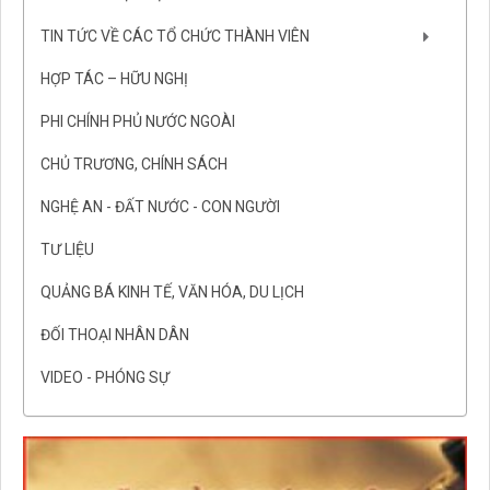
TIN TỨC VỀ CÁC TỔ CHỨC THÀNH VIÊN
HỢP TÁC – HỮU NGHỊ
PHI CHÍNH PHỦ NƯỚC NGOÀI
CHỦ TRƯƠNG, CHÍNH SÁCH
NGHỆ AN - ĐẤT NƯỚC - CON NGƯỜI
TƯ LIỆU
QUẢNG BÁ KINH TẾ, VĂN HÓA, DU LỊCH
ĐỐI THOẠI NHÂN DÂN
VIDEO - PHÓNG SỰ