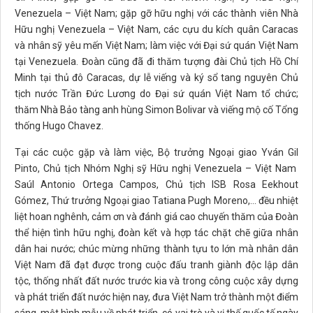
Venezuela – Việt Nam; gặp gỡ hữu nghị với các thành viên Nhà
Hữu nghị Venezuela – Việt Nam, các cựu du kích quân Caracas
và nhân sỹ yêu mến Việt Nam; làm việc với Đại sứ quán Việt Nam
tại Venezuela. Đoàn cũng đã đi thăm tượng đài Chủ tịch Hồ Chí
Minh tại thủ đô Caracas, dự lễ viếng và ký sổ tang nguyên Chủ
tịch nước Trần Đức Lương do Đại sứ quán Việt Nam tổ chức;
thăm Nhà Bảo tàng anh hùng Simon Bolivar và viếng mộ cố Tổng
thống Hugo Chavez.
Tại các cuộc gặp và làm việc, Bộ trưởng Ngoại giao Yván Gil
Pinto, Chủ tịch Nhóm Nghị sỹ Hữu nghị Venezuela – Việt Nam
Saúl Antonio Ortega Campos, Chủ tịch ISB Rosa Eekhout
Gómez, Thứ trưởng Ngoại giao Tatiana Pugh Moreno,… đều nhiệt
liệt hoan nghênh, cảm ơn và đánh giá cao chuyến thăm của Đoàn
thể hiện tình hữu nghị, đoàn kết và hợp tác chặt chẽ giữa nhân
dân hai nước; chúc mừng những thành tựu to lớn mà nhân dân
Việt Nam đã đạt được trong cuộc đấu tranh giành độc lập dân
tộc, thống nhất đất nước trước kia và trong công cuộc xây dựng
và phát triển đất nước hiện nay, đưa Việt Nam trở thành một điểm
sáng, một hình mẫu về phát triển, có vai trò và vị thế quốc tế ngày