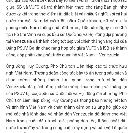
Chủ tịch ISB Rosa Eekhout bày tỏ niềm vui khi thỏa thuận hợp tác
giữa ISB và VUFO đã trở thành hiện thực, cho rằng Bản ghi nhớ
được ký kết trong thời điểm rất đặc biệt và nhiều ý nghĩa với cả hai
nước khi Việt Nam kỷ niệm 80 năm Quốc khánh, 50 năm giải
phóng miền Nam thống nhất đất nước, 135 năm Ngày sinh Chủ
tịch Hồ Chí Minh và cuộc bầu cử Quốc hội và Hội đồng địa phương
tại Venezuela đã thành công tốt đẹp với chiến thắng vang dội của
Đảng PSUV. Bà tin chắc rằng hợp tác giữa VUFO và ISB sẽ thành
công, góp phần vào phát triển quan hệ Việt Nam – Venezuela.
Ông Đồng Huy Cương, Phó Chủ tịch Liên hiệp các tổ chức hữu
nghị Việt Nam, Trưởng đoàn công tác bày tỏ ấn tượng sâu sắc và
chúc mừng những thành tựu quan trọng mà nhân dân
Venezuela đã giành được, chúc mừng thành công và thắng lợi
của PSUV tại cuộc bầu cử Quốc hội và Hội đồng địa phương. Phó
Chủ tịch Liên hiệp Đồng Huy Cương đã thông báo những nét lớn
về tình hình Việt Nam và chân thành cảm ơn sự ủng hộ, giúp đỡ
mà các nhà lãnh đạo và nhân dân Venezuela đã dành cho Việt
Nam trong cuộc đấu tranh giải phóng dân tộc, thống nhất đất
nước trước đây và trong công cuộc xây dựng và bảo vệ Tổ quốc