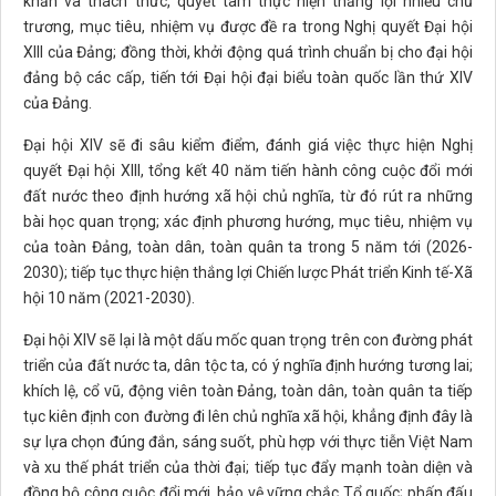
khăn và thách thức, quyết tâm thực hiện thắng lợi nhiều chủ
trương, mục tiêu, nhiệm vụ được đề ra trong Nghị quyết Đại hội
XIII của Đảng; đồng thời, khởi động quá trình chuẩn bị cho đại hội
đảng bộ các cấp, tiến tới Đại hội đại biểu toàn quốc lần thứ XIV
của Đảng.
Đại hội XIV sẽ đi sâu kiểm điểm, đánh giá việc thực hiện Nghị
quyết Đại hội XIII, tổng kết 40 năm tiến hành công cuộc đổi mới
đất nước theo định hướng xã hội chủ nghĩa, từ đó rút ra những
bài học quan trọng; xác định phương hướng, mục tiêu, nhiệm vụ
của toàn Đảng, toàn dân, toàn quân ta trong 5 năm tới (2026-
2030); tiếp tục thực hiện thắng lợi Chiến lược Phát triển Kinh tế-Xã
hội 10 năm (2021-2030).
Đại hội XIV sẽ lại là một dấu mốc quan trọng trên con đường phát
triển của đất nước ta, dân tộc ta, có ý nghĩa định hướng tương lai;
khích lệ, cổ vũ, động viên toàn Đảng, toàn dân, toàn quân ta tiếp
tục kiên định con đường đi lên chủ nghĩa xã hội, khẳng định đây là
sự lựa chọn đúng đắn, sáng suốt, phù hợp với thực tiễn Việt Nam
và xu thế phát triển của thời đại; tiếp tục đẩy mạnh toàn diện và
đồng bộ công cuộc đổi mới, bảo vệ vững chắc Tổ quốc; phấn đấu