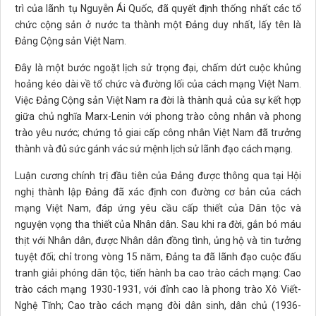
trì của lãnh tụ Nguyễn Ái Quốc, đã quyết định thống nhất các tổ
chức cộng sản ở nước ta thành một Đảng duy nhất, lấy tên là
Đảng Cộng sản Việt Nam.
Đây là một bước ngoặt lịch sử trọng đại, chấm dứt cuộc khủng
hoảng kéo dài về tổ chức và đường lối của cách mạng Việt Nam.
Việc Đảng Cộng sản Việt Nam ra đời là thành quả của sự kết hợp
giữa chủ nghĩa Marx-Lenin với phong trào công nhân và phong
trào yêu nước; chứng tỏ giai cấp công nhân Việt Nam đã trưởng
thành và đủ sức gánh vác sứ mệnh lịch sử lãnh đạo cách mạng.
Luận cương chính trị đầu tiên của Đảng được thông qua tại Hội
nghị thành lập Đảng đã xác định con đường cơ bản của cách
mạng Việt Nam, đáp ứng yêu cầu cấp thiết của Dân tộc và
nguyện vọng tha thiết của Nhân dân. Sau khi ra đời, gắn bó máu
thịt với Nhân dân, được Nhân dân đồng tình, ủng hộ và tin tưởng
tuyệt đối; chỉ trong vòng 15 năm, Đảng ta đã lãnh đạo cuộc đấu
tranh giải phóng dân tộc, tiến hành ba cao trào cách mạng: Cao
trào cách mạng 1930-1931, với đỉnh cao là phong trào Xô Viết-
Nghệ Tĩnh; Cao trào cách mạng đòi dân sinh, dân chủ (1936-