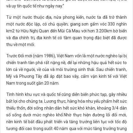
và uy tín quốc tế như ngày nay."
Từ một nước thuộc địa, nửa phong kiến, nước ta đã trở thành
một nước độc lập, có chủ quyền; giang sơn gấm vóc 330 nghìn
km2 từ Hữu Nghị Quan đến Mũi Cà Mau với hơn 3.200km bờ biển
và địa chính trị, địa kinh tế có tầm quan trọng đặc biệt đã được
thu về một mối.
Trước Đổi mới (năm 1986), Việt Nam vốn là một nước nghèo lại bị
chiến tranh tàn phá rất nặng nề, để lại những hậu quả hết sức to
lớn cả về người, về của và môi trường sinh thái. Sau chiến tranh,
Mỹ và Phương Tây đã áp đặt bao vây, cấm vận kinh tế với Việt
Nam trong suốt gần 20 năm.
Tình hình khu vực và quốc tế cũng diễn biến phức tạp, gây nhiều
bất lợi cho chúng ta. Lương thực, hàng hóa nhu yếu phẩm hết sức
thiếu thốn, đời sống nhân dân hết sức khó khăn, khoảng 3/4 dân
số sống dưới mức nghèo khổ.Nhờ thực hiện đường lối đổi mới,
nền kinh tế bắt đầu phát triển và tăng trưởng liên tục với tốc độ
tương đối cao trong suốt 40 năm qua với mức tăng trưởng trung