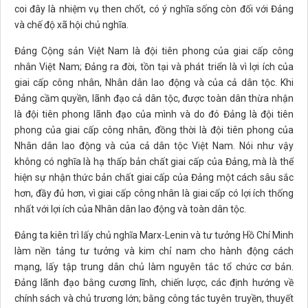
coi đây là nhiệm vụ then chốt, có ý nghĩa sống còn đối với Đảng
và chế độ xã hội chủ nghĩa.
Đảng Cộng sản Việt Nam là đội tiên phong của giai cấp công
nhân Việt Nam; Đảng ra đời, tồn tại và phát triển là vì lợi ích của
giai cấp công nhân, Nhân dân lao động và của cả dân tộc. Khi
Đảng cầm quyền, lãnh đạo cả dân tộc, được toàn dân thừa nhận
là đội tiên phong lãnh đạo của mình và do đó Đảng là đội tiên
phong của giai cấp công nhân, đồng thời là đội tiên phong của
Nhân dân lao động và của cả dân tộc Việt Nam. Nói như vậy
không có nghĩa là hạ thấp bản chất giai cấp của Đảng, mà là thể
hiện sự nhận thức bản chất giai cấp của Đảng một cách sâu sắc
hơn, đầy đủ hơn, vì giai cấp công nhân là giai cấp có lợi ích thống
nhất với lợi ích của Nhân dân lao động và toàn dân tộc.
Đảng ta kiên trì lấy chủ nghĩa Marx-Lenin và tư tưởng Hồ Chí Minh
làm nền tảng tư tưởng và kim chỉ nam cho hành động cách
mạng, lấy tập trung dân chủ làm nguyên tắc tổ chức cơ bản.
Đảng lãnh đạo bằng cương lĩnh, chiến lược, các định hướng về
chính sách và chủ trương lớn; bằng công tác tuyên truyền, thuyết