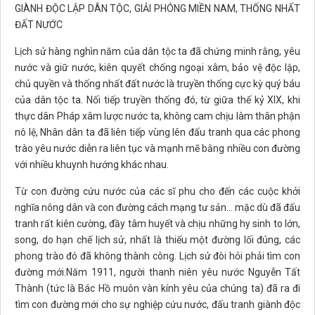
GIÀNH ĐỘC LẬP DÂN TỘC, GIẢI PHÓNG MIỀN NAM, THỐNG NHẤT
ĐẤT NƯỚC
Lịch sử hàng nghìn năm của dân tộc ta đã chứng minh rằng, yêu
nước và giữ nước, kiên quyết chống ngoại xâm, bảo vệ độc lập,
chủ quyền và thống nhất đất nước là truyền thống cực kỳ quý báu
của dân tộc ta. Nối tiếp truyền thống đó, từ giữa thế kỷ XIX, khi
thực dân Pháp xâm lược nước ta, không cam chịu làm thân phận
nô lệ, Nhân dân ta đã liên tiếp vùng lên đấu tranh qua các phong
trào yêu nước diễn ra liên tục và mạnh mẽ bằng nhiều con đường
với nhiều khuynh hướng khác nhau.
Từ con đường cứu nước của các sĩ phu cho đến các cuộc khởi
nghĩa nông dân và con đường cách mạng tư sản... mặc dù đã đấu
tranh rất kiên cường, đầy tâm huyết và chịu những hy sinh to lớn,
song, do hạn chế lịch sử, nhất là thiếu một đường lối đúng, các
phong trào đó đã không thành công. Lịch sử đòi hỏi phải tìm con
đường mới.Năm 1911, người thanh niên yêu nước Nguyễn Tất
Thành (tức là Bác Hồ muôn vàn kính yêu của chúng ta) đã ra đi
tìm con đường mới cho sự nghiệp cứu nước, đấu tranh giành độc