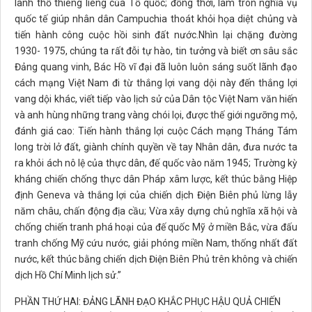
lãnh thổ thiêng liêng của Tổ quốc; đồng thời, làm tròn nghĩa vụ
quốc tế giúp nhân dân Campuchia thoát khỏi họa diệt chủng và
tiến hành công cuộc hồi sinh đất nước.Nhìn lại chặng đường
1930- 1975, chúng ta rất đỗi tự hào, tin tưởng và biết ơn sâu sắc
Đảng quang vinh, Bác Hồ vĩ đại đã luôn luôn sáng suốt lãnh đạo
cách mạng Việt Nam đi từ thắng lợi vang dội này đến thắng lợi
vang dội khác, viết tiếp vào lịch sử của Dân tộc Việt Nam văn hiến
và anh hùng những trang vàng chói lọi, được thế giới ngưỡng mộ,
đánh giá cao: Tiến hành thắng lợi cuộc Cách mạng Tháng Tám
long trời lở đất, giành chính quyền về tay Nhân dân, đưa nước ta
ra khỏi ách nô lệ của thực dân, đế quốc vào năm 1945; Trường kỳ
kháng chiến chống thực dân Pháp xâm lược, kết thúc bằng Hiệp
định Geneva và thắng lợi của chiến dịch Điện Biên phủ lừng lẫy
năm châu, chấn động địa cầu; Vừa xây dựng chủ nghĩa xã hội và
chống chiến tranh phá hoại của đế quốc Mỹ ở miền Bắc, vừa đấu
tranh chống Mỹ cứu nước, giải phóng miền Nam, thống nhất đất
nước, kết thúc bằng chiến dịch Điện Biên Phủ trên không và chiến
dịch Hồ Chí Minh lịch sử.”
PHẦN THỨ HAI: ĐẢNG LÃNH ĐẠO KHẮC PHỤC HẬU QUẢ CHIẾN