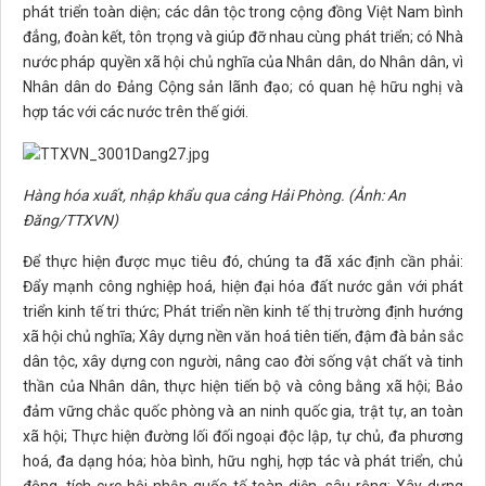
phát triển toàn diện; các dân tộc trong cộng đồng Việt Nam bình
đẳng, đoàn kết, tôn trọng và giúp đỡ nhau cùng phát triển; có Nhà
nước pháp quyền xã hội chủ nghĩa của Nhân dân, do Nhân dân, vì
Nhân dân do Đảng Cộng sản lãnh đạo; có quan hệ hữu nghị và
hợp tác với các nước trên thế giới.
Hàng hóa xuất, nhập khẩu qua cảng Hải Phòng. (Ảnh: An
Đăng/TTXVN)
Để thực hiện được mục tiêu đó, chúng ta đã xác định cần phải:
Đẩy mạnh công nghiệp hoá, hiện đại hóa đất nước gắn với phát
triển kinh tế tri thức; Phát triển nền kinh tế thị trường định hướng
xã hội chủ nghĩa; Xây dựng nền văn hoá tiên tiến, đậm đà bản sắc
dân tộc, xây dựng con người, nâng cao đời sống vật chất và tinh
thần của Nhân dân, thực hiện tiến bộ và công bằng xã hội; Bảo
đảm vững chắc quốc phòng và an ninh quốc gia, trật tự, an toàn
xã hội; Thực hiện đường lối đối ngoại độc lập, tự chủ, đa phương
hoá, đa dạng hóa; hòa bình, hữu nghị, hợp tác và phát triển, chủ
động, tích cực hội nhập quốc tế toàn diện, sâu rộng; Xây dựng