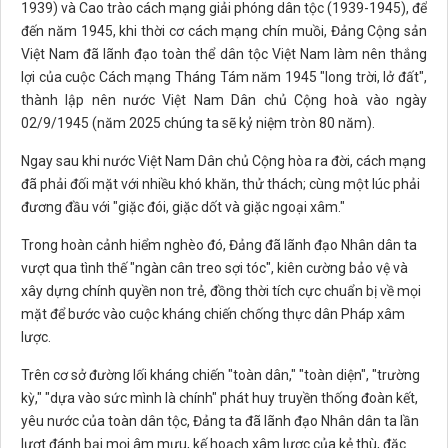
1939) và Cao trào cách mạng giải phóng dân tộc (1939-1945), để
đến năm 1945, khi thời cơ cách mạng chín muồi, Đảng Cộng sản
Việt Nam đã lãnh đạo toàn thể dân tộc Việt Nam làm nên thắng
lợi của cuộc Cách mạng Tháng Tám năm 1945 "long trời, lở đất",
thành lập nên nước Việt Nam Dân chủ Cộng hoà vào ngày
02/9/1945 (năm 2025 chúng ta sẽ kỷ niệm tròn 80 năm).
Ngay sau khi nước Việt Nam Dân chủ Cộng hòa ra đời, cách mạng
đã phải đối mặt với nhiều khó khăn, thử thách; cùng một lúc phải
đương đầu với "giặc đói, giặc dốt và giặc ngoại xâm."
Trong hoàn cảnh hiểm nghèo đó, Đảng đã lãnh đạo Nhân dân ta
vượt qua tình thế "ngàn cân treo sợi tóc", kiên cường bảo vệ và
xây dựng chính quyền non trẻ, đồng thời tích cực chuẩn bị về mọi
mặt để bước vào cuộc kháng chiến chống thực dân Pháp xâm
lược.
Trên cơ sở đường lối kháng chiến "toàn dân," "toàn diện", "trường
kỳ," "dựa vào sức mình là chính" phát huy truyền thống đoàn kết,
yêu nước của toàn dân tộc, Đảng ta đã lãnh đạo Nhân dân ta lần
lượt đánh bại mọi âm mưu, kế hoạch xâm lược của kẻ thù, đặc