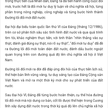
trong thực tiễn của Nhân dân, Đảng ta đã tiến hành công cuộc đổi
mới, trước hết là đổi mới tư duy lý luận về chủ nghĩa xã hội, từng
phần trong nông nghiệp, công nghiệp và từng bước hình thành
Đường lối đổi mới đất nước.
Đại hội đại biểu toàn quốc lần thứ VI của Đảng (tháng 12/1986),
trên cơ sở phân tích sâu sắc tình hình đất nước và qua quá trình
tìm tòi, khảo nghiệm thực tiễn, với tinh thần "nhìn thẳng vào sự
thật, đánh giá đúng sự thật, nói rõ sự thật", "đổi mới tư duy" đã đề
ra Đường lối đổi mới toàn diện đất nước, đánh dấu bước ngoặt
quan trọng trên con đường quá độ lên chủ nghĩa xã hội ở Việt
Nam.
Đường lối đổi mới ra đời đã đáp ứng đòi hỏi của thực tiễn lịch sử,
thể hiện bản lĩnh vững vàng, tư duy sáng tạo của Đảng Cộng sản
Việt Nam và mở ra một thời kỳ mới cho sự phát triển của đất
nước.
Sau Đại hội VI, Đảng đã từng bước hoàn thiện, cụ thể hóa đường
lối đổi mới mà nội dung cơ bản, cốt lõi được thể hiện trong Cương
lĩnh xây dựng đất nước trong thời kỳ quá độ lên chủ nghĩa xã hội