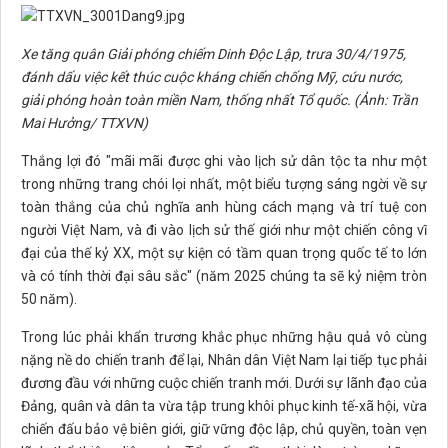
Xe tăng quân Giải phóng chiếm Dinh Độc Lập, trưa 30/4/1975,
đánh dấu việc kết thúc cuộc kháng chiến chống Mỹ, cứu nước,
giải phóng hoàn toàn miền Nam, thống nhất Tổ quốc. (Ảnh: Trần
Mai Hưởng/ TTXVN)
Thắng lợi đó "mãi mãi được ghi vào lịch sử dân tộc ta như một
trong những trang chói lọi nhất, một biểu tượng sáng ngời về sự
toàn thắng của chủ nghĩa anh hùng cách mạng và trí tuệ con
người Việt Nam, và đi vào lịch sử thế giới như một chiến công vĩ
đại của thế kỷ XX, một sự kiện có tầm quan trọng quốc tế to lớn
và có tính thời đại sâu sắc" (năm 2025 chúng ta sẽ kỷ niệm tròn
50 năm).
Trong lúc phải khẩn trương khắc phục những hậu quả vô cùng
nặng nề do chiến tranh để lại, Nhân dân Việt Nam lại tiếp tục phải
đương đầu với những cuộc chiến tranh mới. Dưới sự lãnh đạo của
Đảng, quân và dân ta vừa tập trung khôi phục kinh tế-xã hội, vừa
chiến đấu bảo vệ biên giới, giữ vững độc lập, chủ quyền, toàn vẹn