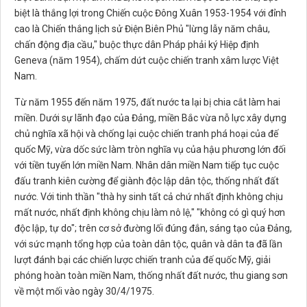
biệt là thắng lợi trong Chiến cuộc Đông Xuân 1953-1954 với đỉnh
cao là Chiến thắng lịch sử Điện Biên Phủ "lừng lẫy năm châu,
chấn động địa cầu," buộc thực dân Pháp phải ký Hiệp định
Geneva (năm 1954), chấm dứt cuộc chiến tranh xâm lược Việt
Nam.
Từ năm 1955 đến năm 1975, đất nước ta lại bị chia cắt làm hai
miền. Dưới sự lãnh đạo của Đảng, miền Bắc vừa nỗ lực xây dựng
chủ nghĩa xã hội và chống lại cuộc chiến tranh phá hoại của đế
quốc Mỹ, vừa dốc sức làm tròn nghĩa vụ của hậu phương lớn đối
với tiền tuyến lớn miền Nam. Nhân dân miền Nam tiếp tục cuộc
đấu tranh kiên cường để giành độc lập dân tộc, thống nhất đất
nước. Với tinh thần "thà hy sinh tất cả chứ nhất định không chịu
mất nước, nhất định không chịu làm nô lệ," "không có gì quý hơn
độc lập, tự do"; trên cơ sở đường lối đúng đắn, sáng tạo của Đảng,
với sức mạnh tổng hợp của toàn dân tộc, quân và dân ta đã lần
lượt đánh bại các chiến lược chiến tranh của đế quốc Mỹ, giải
phóng hoàn toàn miền Nam, thống nhất đất nước, thu giang sơn
về một mối vào ngày 30/4/1975.