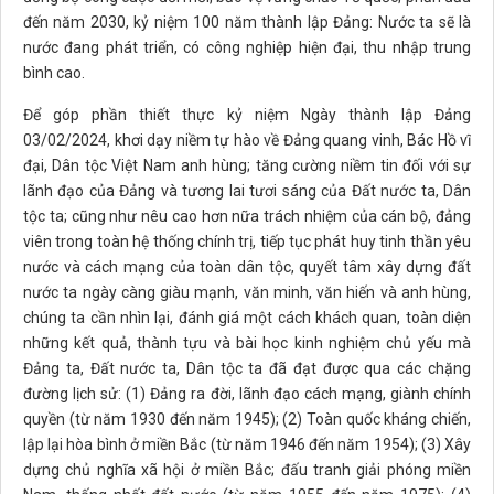
đến năm 2030, kỷ niệm 100 năm thành lập Đảng: Nước ta sẽ là
nước đang phát triển, có công nghiệp hiện đại, thu nhập trung
bình cao.
Để góp phần thiết thực kỷ niệm Ngày thành lập Đảng
03/02/2024, khơi dạy niềm tự hào về Đảng quang vinh, Bác Hồ vĩ
đại, Dân tộc Việt Nam anh hùng; tăng cường niềm tin đối với sự
lãnh đạo của Đảng và tương lai tươi sáng của Đất nước ta, Dân
tộc ta; cũng như nêu cao hơn nữa trách nhiệm của cán bộ, đảng
viên trong toàn hệ thống chính trị, tiếp tục phát huy tinh thần yêu
nước và cách mạng của toàn dân tộc, quyết tâm xây dựng đất
nước ta ngày càng giàu mạnh, văn minh, văn hiến và anh hùng,
chúng ta cần nhìn lại, đánh giá một cách khách quan, toàn diện
những kết quả, thành tựu và bài học kinh nghiệm chủ yếu mà
Đảng ta, Đất nước ta, Dân tộc ta đã đạt được qua các chặng
đường lịch sử: (1) Đảng ra đời, lãnh đạo cách mạng, giành chính
quyền (từ năm 1930 đến năm 1945); (2) Toàn quốc kháng chiến,
lập lại hòa bình ở miền Bắc (từ năm 1946 đến năm 1954); (3) Xây
dựng chủ nghĩa xã hội ở miền Bắc; đấu tranh giải phóng miền