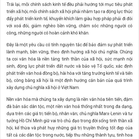
Trái lại, mỗi chính sách kinh tế đều phải hướng tới mục tiêu phát
triển xã hội; mỗi chính sách xã hội phải nhằm tạo ra động lực thúc
đẩy phát triển kinh tế; khuyến khích làm giàu hợp pháp phải đi đôi
với xoá đói, giảm nghèo bền vững, chăm sóc những người có
công, những người có hoàn cảnh khó khăn.
Đây là một yêu cầu có tính nguyên tắc để bảo đảm sự phát triển
lành mạnh, bền vững, theo định hướng xã hội chủ nghĩa. Chúng
ta coi văn hóa là nền tảng tinh thần của xã hội, sức mạnh nội
sinh, động lực phát triển đất nước và bảo vệ Tổ quốc; xác định
phát triển văn hoá đồng bộ, hài hòa với tăng trưởng kinh tế và tiến
bộ, công bằng xã hội là một định hướng căn bản của quá trình
xây dựng chủ nghĩa xã hội ở Việt Nam.
Nền văn hóa mà chúng ta xây dựng là nền văn hóa tiên tiến, đậm
đà bản sắc dân tộc, một nền văn hoá thống nhất trong đa dạng,
dựa trên các giá trị tiến bộ, nhân văn; chủ nghĩa Marx-Lenin và tư
tưởng Hồ Chí Minh giữ vai trò chủ đạo trong đời sống tinh thần xã
hội; kế thừa và phát huy những giá trị truyền thống tốt đẹp của
tất cả các dân tộc trong nước, tiếp thu những thành tựu, tinh hoa