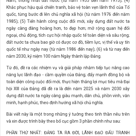
Nam, thống nhất đất nước (từ năm 1955 đến năm 1975); (4)
Khắc phục hậu quả chiến tranh, bảo vệ toàn vẹn lãnh thổ của Tổ
quốc, từng bước đi lên chủ nghĩa xã hội (từ năm 1976 đến năm
1985); (5) Tiến hành công cuộc đổi mới, xây dựng đất nước ta
ngày càng đàng hoàng hơn, to đẹp hơn; mở rộng quan hệ đối
ngoại, chủ động, tích cực hội nhập quốc tế toàn diện và sâu rộng;
đất nước ta chưa bao giờ có được cơ đồ, tiềm lực, vị thế và uy tín
quốc tế như ngày nay (từ năm 1986 đến nay); (6) và từ nay đến
năm 2030, kỷ niệm 100 năm Ngày thành lập Đảng.
Từ đó, đề ra các nhiệm vụ và giải pháp nhằm tiếp tục nâng cao
năng lực lãnh đạo - cầm quyền của Đảng; đẩy mạnh đồng bộ và
toàn diện công cuộc đổi mới; thực hiện thắng lợi mục tiêu mà Đại
hội XIII của Đảng đã đề ra là đến năm 2025 và năm 2030 xây
dựng đất nước ta ngày càng giàu mạnh, dân chủ, phồn vinh, văn
minh, hạnh phúc, theo định hướng xã hội chủ nghĩa.
Bài viết này là một trong những ý tưởng theo tinh thần nêu trên
và xin được trình bày theo bố cục gồm 3 phần chính như sau:
PHẦN THỨ NHẤT: ĐẢNG TA RA ĐỜI, LÃNH ĐẠO ĐẤU TRANH