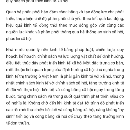
quy hoạch phát triển kinh tế-xã hội.
Quan hệ phân phối bảo đảm công bằng và tạo động lực cho phát
triển; thực hiện chế độ phân phối chủ yếu theo kết quả lao động,
hiệu quả kinh tế, đồng thời theo mức đóng góp vốn cùng các
nguồn lực khác và phân phối thông qua hệ thống an sinh xã hội,
phúc lợi xã hội.
Nhà nước quản lý nền kinh tế bằng pháp luật, chiến lược, quy
hoạch, kế hoạch, chính sách và lực lượng vật chất để định hướng,
điều tiết, thúc đẩy phát triển kinh tế-xã hội.Một đặc trưng cơ bản,
một thuộc tính quan trọng của định hướng xã hội chủ nghĩa trong
kinh tế thị trường ở Việt Nam là phải gắn kinh tế với xã hội, thống
nhất chính sách kinh tế với chính sách xã hội, tăng trưởng kinh tế
đi đôi với thực hiện tiến bộ và công bằng xã hội ngay trong từng
bước, từng chính sách và trong suốt quá trình phát triển. Điều đó
có nghĩa là: Không chờ đến khi kinh tế đạt tới trình độ phát triển
cao rồi mới thực hiện tiến bộ và công bằng xã hội; càng không "hy
sinh" tiến bộ và công bằng xã hội để chạy theo tăng trưởng kinh
tế đơn thuần.