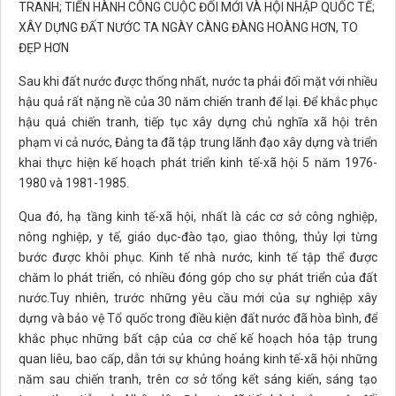
TRANH; TIẾN HÀNH CÔNG CUỘC ĐỔI MỚI VÀ HỘI NHẬP QUỐC TẾ;
XÂY DỰNG ĐẤT NƯỚC TA NGÀY CÀNG ĐÀNG HOÀNG HƠN, TO
ĐẸP HƠN
Sau khi đất nước được thống nhất, nước ta phải đối mặt với nhiều
hậu quả rất nặng nề của 30 năm chiến tranh để lại. Để khắc phục
hậu quả chiến tranh, tiếp tục xây dựng chủ nghĩa xã hội trên
phạm vi cả nước, Đảng ta đã tập trung lãnh đạo xây dựng và triển
khai thực hiện kế hoạch phát triển kinh tế-xã hội 5 năm 1976-
1980 và 1981-1985.
Qua đó, hạ tầng kinh tế-xã hội, nhất là các cơ sở công nghiệp,
nông nghiệp, y tế, giáo dục-đào tạo, giao thông, thủy lợi từng
bước được khôi phục. Kinh tế nhà nước, kinh tế tập thể được
chăm lo phát triển, có nhiều đóng góp cho sự phát triển của đất
nước.Tuy nhiên, trước những yêu cầu mới của sự nghiệp xây
dựng và bảo vệ Tổ quốc trong điều kiện đất nước đã hòa bình, để
khắc phục những bất cập của cơ chế kế hoạch hóa tập trung
quan liêu, bao cấp, dẫn tới sự khủng hoảng kinh tế-xã hội những
năm sau chiến tranh, trên cơ sở tổng kết sáng kiến, sáng tạo