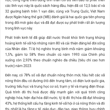
học, công nghệ theo đúng tinh thần coi ưu tiên đầu tư phát triển
các lĩnh vực này là quốc sách hàng đầu; hiện đã có 12,5 bác sĩ và
32 giường bệnh trên 1 vạn dân; cùng với Trung Quốc, Việt Nam
được Ngân hàng thế giới (WB) đánh giá là hai quốc gia tiên phong
trong đổi mới giáo dục và đã đạt được sự phát triển rất ấn tượng
trong lĩnh vực này.
Phát triển kinh tế đã giúp đất nước thoát khỏi tình trạng khủng
hoảng kinh tế-xã hội những năm 80 và cải thiện đáng kể đời sống
của Nhân dân. Tỉ lệ hộ nghèo trung bình mỗi năm giảm khoảng
1,5%; giảm từ 58% theo chuẩn cũ năm 1993 của Chính phủ
xuống còn 2,93% theo chuẩn nghèo đa chiều (tiêu chí cao hơn
trước) năm 2023.
Đến nay, có 78% số xã đạt chuẩn nông thôn mới; hầu hết các xã
nông thôn đều có đường ôtô đến trung tâm, có điện lưới quốc gia,
trường tiểu học và trung học cơ sở, trạm y tế và mạng điện thoại.
Quá trình đô thị hoá được đẩy mạnh gắn với quá trình công
nghiệp hóa, hiện đại hóa đất nước; tỷ lệ đô thị hóa đã đạt khoảng
43%; hệ thống kết cấu hạ tầng kinh tế-xã hội ở cả nông thôn và đô
thị, nhất là hạ tầng y tế, giáo dục- đào tạo, giao thông, bưu chính