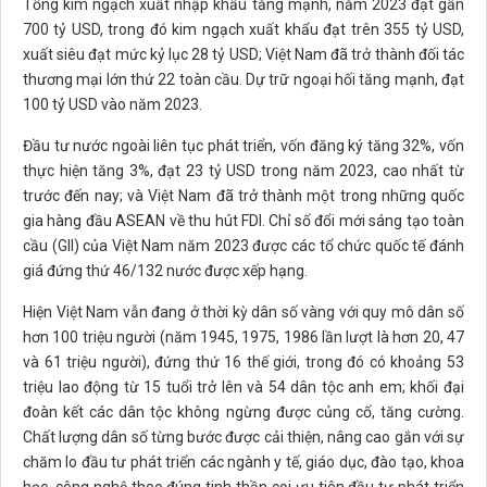
Tổng kim ngạch xuất nhập khẩu tăng mạnh, năm 2023 đạt gần
700 tỷ USD, trong đó kim ngạch xuất khẩu đạt trên 355 tỷ USD,
xuất siêu đạt mức kỷ lục 28 tỷ USD; Việt Nam đã trở thành đối tác
thương mại lớn thứ 22 toàn cầu. Dự trữ ngoại hối tăng mạnh, đạt
100 tỷ USD vào năm 2023.
Đầu tư nước ngoài liên tục phát triển, vốn đăng ký tăng 32%, vốn
thực hiện tăng 3%, đạt 23 tỷ USD trong năm 2023, cao nhất từ
trước đến nay; và Việt Nam đã trở thành một trong những quốc
gia hàng đầu ASEAN về thu hút FDI. Chỉ số đổi mới sáng tạo toàn
cầu (GII) của Việt Nam năm 2023 được các tổ chức quốc tế đánh
giá đứng thứ 46/132 nước được xếp hạng.
Hiện Việt Nam vẫn đang ở thời kỳ dân số vàng với quy mô dân số
hơn 100 triệu người (năm 1945, 1975, 1986 lần lượt là hơn 20, 47
và 61 triệu người), đứng thứ 16 thế giới, trong đó có khoảng 53
triệu lao động từ 15 tuổi trở lên và 54 dân tộc anh em; khối đại
đoàn kết các dân tộc không ngừng được củng cố, tăng cường.
Chất lượng dân số từng bước được cải thiện, nâng cao gắn với sự
chăm lo đầu tư phát triển các ngành y tế, giáo dục, đào tạo, khoa