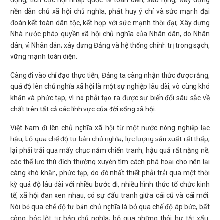
nền dân chủ xã hội chủ nghĩa, phát huy ý chí và sức mạnh đại
đoàn kết toàn dân tộc, kết hợp với sức mạnh thời đại; Xây dựng
Nhà nước pháp quyền xã hội chủ nghĩa của Nhân dân, do Nhân
dân, vì Nhân dân; xây dựng Đảng và hệ thống chính trị trong sạch,
vững mạnh toàn diện.
Càng đi vào chỉ đạo thực tiễn, Đảng ta càng nhận thức được rằng,
quá độ lên chủ nghĩa xã hội là một sự nghiệp lâu dài, vô cùng khó
khăn và phức tạp, vì nó phải tạo ra được sự biến đổi sâu sắc về
chất trên tất cả các lĩnh vực của đời sống xã hội.
Việt Nam đi lên chủ nghĩa xã hội từ một nước nông nghiệp lạc
hậu, bỏ qua chế độ tư bản chủ nghĩa; lực lượng sản xuất rất thấp,
lại phải trải qua mấy chục năm chiến tranh, hậu quả rất nặng nề;
các thế lực thù địch thường xuyên tìm cách phá hoại cho nên lại
càng khó khăn, phức tạp, do đó nhất thiết phải trải qua một thời
kỳ quá độ lâu dài với nhiều bước đi, nhiều hình thức tổ chức kinh
tế, xã hội đan xen nhau, có sự đấu tranh giữa cái cũ và cái mới.
Nói bỏ qua chế độ tư bản chủ nghĩa là bỏ qua chế độ áp bức, bất
công, bóc lột tư bản chủ nghĩa; bỏ qua những thói hư tật xấu,