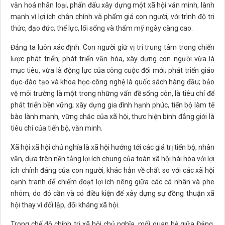
văn hoá nhân loại, phấn đấu xây dựng một xã hội văn minh, lành
mạnh vì lợi ích chân chính và phẩm giá con người, với trình độ tri
thức, đạo đức, thể lực, lối sống và thẩm mỹ ngày càng cao.
Đảng ta luôn xác định: Con người giữ vị trí trung tâm trong chiến
lược phát triển; phát triển văn hóa, xây dựng con người vừa là
mục tiêu, vừa là động lực của công cuộc đổi mới; phát triển giáo
dục-đào tạo và khoa học-công nghệ là quốc sách hàng đầu; bảo
vệ môi trường là một trong những vấn đề sống còn, là tiêu chí để
phát triển bền vững; xây dựng gia đình hạnh phúc, tiến bộ làm tế
bào lành mạnh, vững chắc của xã hội, thực hiện bình đẳng giới là
tiêu chí của tiến bộ, văn minh.
Xã hội xã hội chủ nghĩa là xã hội hướng tới các giá trị tiến bộ, nhân
văn, dựa trên nền tảng lợi ích chung của toàn xã hội hài hòa với lợi
ích chính đáng của con người, khác hẳn về chất so với các xã hội
cạnh tranh để chiếm đoạt lợi ích riêng giữa các cá nhân và phe
nhóm, do đó cần và có điều kiện để xây dựng sự đồng thuận xã
hội thay vì đối lập, đối kháng xã hội.
Trong chế độ chính trị xã hội chủ nghĩa, mối quan hệ giữa Đảng,