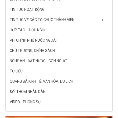
TIN TỨC HOẠT ĐỘNG
TIN TỨC VỀ CÁC TỔ CHỨC THÀNH VIÊN
HỢP TÁC – HỮU NGHỊ
PHI CHÍNH PHỦ NƯỚC NGOÀI
CHỦ TRƯƠNG, CHÍNH SÁCH
NGHỆ AN - ĐẤT NƯỚC - CON NGƯỜI
TƯ LIỆU
QUẢNG BÁ KINH TẾ, VĂN HÓA, DU LỊCH
ĐỐI THOẠI NHÂN DÂN
VIDEO - PHÓNG SỰ