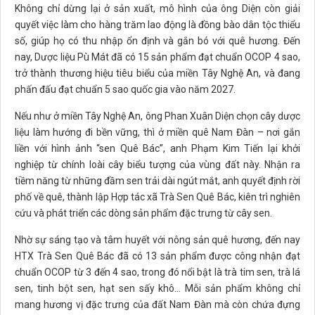
Không chỉ dừng lại ở sản xuất, mô hình của ông Diện còn giải
quyết việc làm cho hàng trăm lao động là đồng bào dân tộc thiểu
số, giúp họ có thu nhập ổn định và gắn bó với quê hương. Đến
nay, Dược liệu Pù Mát đã có 15 sản phẩm đạt chuẩn OCOP 4 sao,
trở thành thương hiệu tiêu biểu của miền Tây Nghệ An, và đang
phấn đấu đạt chuẩn 5 sao quốc gia vào năm 2027.
Nếu như ở miền Tây Nghệ An, ông Phan Xuân Diện chọn cây dược
liệu làm hướng đi bền vững, thì ở miền quê Nam Đàn – nơi gắn
liền với hình ảnh “sen Quê Bác”, anh Phạm Kim Tiến lại khởi
nghiệp từ chính loài cây biểu tượng của vùng đất này. Nhận ra
tiềm năng từ những đầm sen trải dài ngút mắt, anh quyết định rời
phố về quê, thành lập Hợp tác xã Trà Sen Quê Bác, kiên trì nghiên
cứu và phát triển các dòng sản phẩm đặc trưng từ cây sen.
Nhờ sự sáng tạo và tâm huyết với nông sản quê hương, đến nay
HTX Trà Sen Quê Bác đã có 13 sản phẩm được công nhận đạt
chuẩn OCOP từ 3 đến 4 sao, trong đó nổi bật là trà tim sen, trà lá
sen, tinh bột sen, hạt sen sấy khô… Mỗi sản phẩm không chỉ
mang hương vị đặc trưng của đất Nam Đàn mà còn chứa đựng