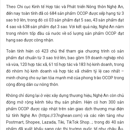
Theo Chi cục Kinh tế Hợp tác và Phát triển Nông thôn Nghệ An,
đến nay toàn tỉnh đã có 684 sản phẩm OCOP được xếp hạng từ 3
sao trở lên, trong đó có 03 sản phẩm đạt 5 sao, 43 sản phẩm đạt
4 sao và 638 sản phẩm đạt 3 sao. Với kết quả này, Nghệ An nằm
trong nhóm tốp đầu cả nước về số lượng sản phẩm OCOP đạt
hạng sao được công nhận.
Toàn tỉnh hiện có 423 chủ thể tham gia chương trình có sản
phẩm đạt chuẩn từ 3 sao trở lên, bao gồm 59 doanh nghiệp nhỏ
và vừa, 120 hợp tác xã, 61 tổ hợp tác và 183 hộ kinh doanh, trong
đó nhóm hộ kinh doanh và hợp tác xã chiếm tỷ lệ cao nhất –
minh chứng cho sự lan tỏa mạnh mẽ của phong trào OCOP trong
cộng đồng dân cư nông thôn.
Không chỉ dừng lại ở việc xây dựng thương hiệu, Nghệ An còn chủ
động mở rộng kênh tiêu thụ sản phẩm. Hiện có hơn 300 sản
phẩm OCOP được cập nhật trên sàn giao dịch thương mại điện
tử tỉnh Nghệ An (https://37nghean.com) và các nền tảng như
Postmart, Shopee, Lazada, Tiki, TikTok Shop...; trong đó 40 sản
phẩm đã xuất khẩu sang các thị trường quốc tế như châu Âu,