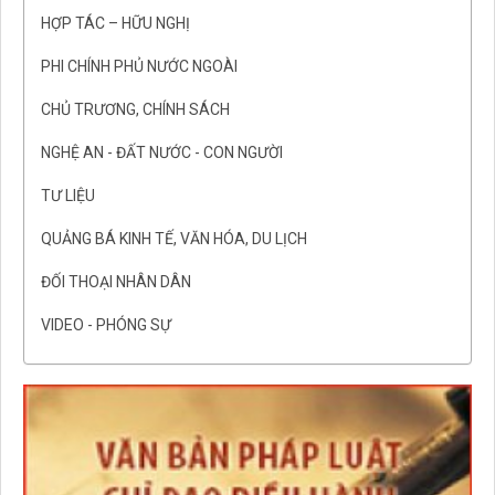
HỢP TÁC – HỮU NGHỊ
PHI CHÍNH PHỦ NƯỚC NGOÀI
CHỦ TRƯƠNG, CHÍNH SÁCH
NGHỆ AN - ĐẤT NƯỚC - CON NGƯỜI
TƯ LIỆU
QUẢNG BÁ KINH TẾ, VĂN HÓA, DU LỊCH
ĐỐI THOẠI NHÂN DÂN
VIDEO - PHÓNG SỰ