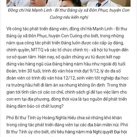
Đồng chí
Hà Mạnh Linh - Bí thư Đảng ủy xã Đôn Phục, huyện Con
Cuông nêu kiến nghị
Về công tác phát triển đảng viên, đ
ồng chí
Hà Mạnh Linh - Bí thư
Đảng ủy xã Đôn Phục, huyện Con Cuông cho biết, trong những
năm qua công tác phát triển Đảng luôn được các cấp ủy đảng,
chính quyền, MTTQ và các tổ chức chính trị - xã hội từ huyện đến
cơ sở quan tâm. Hiện nay, số quần chúng ưu tú được kết nạp
đứng vào hàng ngũ của Đảng hàng năm hầu như ngoài độ tuổi
Đoàn, trên 30 tuổi, trình độ văn hóa mới đạt 9/12, lý do đa số
đoàn viên có trình độ văn hóa 12/12, sinh viên tốt nghiệp đại học
ra trường hầu hết đi làm ăn xa nhưng không ổn định. Trong thời
gian tới tỉnh cần có các cơ chế, chính sách gì để tạo việc làm cho
con em tại địa phương, đồng thời vừa là tạo nguồn để phát triển
Đảng đảm bảo có chất lượng?
Phó Bí thư Tỉnh ủy Hoàng Nghĩa Hiếu chia sẻ những khó khăn
trong công tác phát triển đảng viên tại các địa bàn miền núi. Phó
Bí thư Tỉnh ủy cho biết,
chỉ tiêu hàng năm mà
Nghị quyết Đại hội