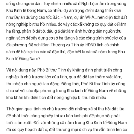
sống cho người dân. Tuy nhiên, nhiều xã ở Nghi Lộc nằm trong vùng
Khu Kinh tế Đông Nam, có nhiều dự án trọng điểm đang triển khai
như Dự án đường cao tốc Bắc – Nam, dự án WHA... nên diện tích đất
nông nghiệp bị thu hồi nhiều, do vậy các xã không có quỹ đất để làm
hạ tầng, phân lô đất ở, đấu giá đất làm ảnh hưởng đển nguồn thu
ngân sách để xây dựng cơ sở hạ tầng và các công trình phúc lợi của
địa phương. Đề nghị Ban Thường vụ Tỉnh ủy, HĐND tỉnh có chính
sách để hỗ trợ cho các xã đặc thù, đặc biệt là các xã nằm trong Khu
Kinh tế Đông Nam?
Về nội dung này, Phó Bí thư Tỉnh ủy khẳng định phát triển công
nghiệp là chủ trương lớn của tỉnh, qua đó để tạo thêm việc làm,
thu nhập cho người lao động. Đồng thời, Phó Bí thư Tỉnh ủy cũng
chia sẻ với các địa phương trong Khu kinh tế Đông Nam về những
khó khăn khi diện tích đất nông nghiệp bị thu hồi nhiều.
Thời gian qua, tỉnh có chủ trương đối những xã bị thu hồi đất lúa
để phát triển công nghiệp thì ưu tiên kinh phí để phục hồi phát
triển sản xuất. Đối với những xã nằm trong Khu Kinh tế Đông Nam
đã có quy hoạch đất ở, đất thương mại dịch vụ thì vẫn trình lên cơ