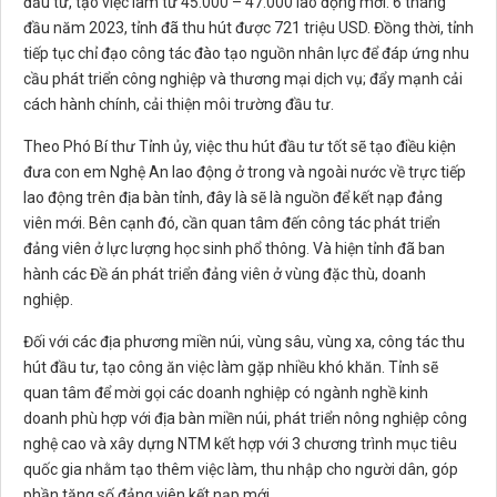
đầu tư, tạo việc làm từ 45.000 – 47.000 lao động mới. 6 tháng
đầu năm 2023, tỉnh đã thu hút được 721 triệu USD. Đồng thời, tỉnh
tiếp tục chỉ đạo công tác đào tạo nguồn nhân lực để đáp ứng nhu
cầu phát triển công nghiệp và thương mại dịch vụ; đẩy mạnh cải
cách hành chính, cải thiện môi trường đầu tư.
Theo Phó Bí thư Tỉnh ủy, việc thu hút đầu tư tốt sẽ tạo điều kiện
đưa con em Nghệ An lao động ở trong và ngoài nước về trực tiếp
lao động trên địa bàn tỉnh, đây là sẽ là nguồn để kết nạp đảng
viên mới. Bên cạnh đó, cần quan tâm đến công tác phát triển
đảng viên ở lực lượng học sinh phổ thông. Và hiện tỉnh đã ban
hành các Đề án phát triển đảng viên ở vùng đặc thù, doanh
nghiệp.
Đối với các địa phương miền núi, vùng sâu, vùng xa, công tác thu
hút đầu tư, tạo công ăn việc làm gặp nhiều khó khăn. Tỉnh sẽ
quan tâm để mời gọi các doanh nghiệp có ngành nghề kinh
doanh phù hợp với địa bàn miền núi, phát triển nông nghiệp công
nghệ cao và xây dựng NTM kết hợp với 3 chương trình mục tiêu
quốc gia nhằm tạo thêm việc làm, thu nhập cho người dân, góp
phần tăng số đảng viên kết nạp mới…