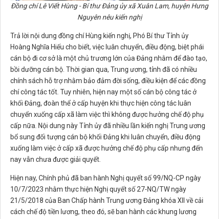
Đồng chí
Lê Viết Hùng - Bí thư Đảng ủy xã Xuân Lam,
huyện
Hưng
Nguyên
nêu kiến nghị
Trả lời nội dung đồng chí Hùng kiến nghị, Phó Bí thư Tỉnh ủy
Hoàng Nghĩa Hiếu cho biết, việc luân chuyển, điều động, biệt phái
cán bộ đi cơ sở là một chủ trương lớn của Đảng nhằm để đào tạo,
bồi dưỡng cán bộ. Thời gian qua, Trung ương, tỉnh đã có nhiều
chính sách hỗ trợ nhằm bảo đảm đời sống, điều kiện để các đồng
chí công tác tốt. Tuy nhiên, hiện nay một số cán bộ công tác ở
khối Đảng, đoàn thể ở cấp huyện khi thực hiện công tác luân
chuyển xuống cấp xã làm việc thì không được hưởng chế độ phụ
cấp nữa. Nội dung này Tỉnh ủy đã nhiều lần kiến nghị Trung ương
bổ sung đối tượng cán bộ khối Đảng khi luân chuyển, điều động
xuống làm việc ở cấp xã được hưởng chế độ phụ cấp nhưng đến
nay vẫn chưa được giải quyết.
Hiện nay, Chính phủ đã ban hành Nghị quyết số 99/NQ-CP ngày
10/7/2023 nhằm thực hiện Nghị quyết số 27-NQ/TW ngày
21/5/2018 của Ban Chấp hành Trung ương Đảng khóa XII về cải
cách chế độ tiền lương, theo đó, sẽ ban hành các khung lương