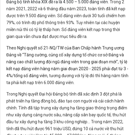
Đảng bộ tỉnh khóa XIX đề ra là 4.500 – 5.000 đảng viên.
Trong 2
năm 2021, 2022 và 6 tháng đầu năm 2023, toàn tỉnh đã kết nạp
được trên 9.500 đảng viên. Số đảng viên dưới 30 tuổi chiếm hơn
79%; có trình độ phổ thông trên 93%. Tuy nhiên tại các huyện
miền núi thì có tỷ lệ thấp hơn. Số đảng viên kết nạp trong thời
gian qua vẫn chưa đạt được mục tiêu đề ra.
Theo Nghị quyết số 21-NQ/TW của Ban Chấp hành Trung ương
Đảng về “Tăng cường, củng cố xây dựng tổ chức cơ sở Đảng và
nâng cao chất lượng đội ngũ đảng viên trong giai đoạn mới”, tỷ lệ
kết nạp đảng viên hàng năm giai đoạn 2020 - 2025 phải đạt từ 3 -
4%/tổng số đảng viên,
tương đương với tỷ lệ đó thì hàng năm tỉnh
ta phải kết nạp trên 6.000 đảng viên.
Trong Nghị quyết Đại hội Đảng bộ tỉnh đã xác định 3 đột phá là
phát triển hạ tầng đồng bộ, đào tạo con người và cải cách hành
chính. Tỉnh đã tập trung xây dựng hạ tầng giao thông trọng điểm
như xây dựng cảng nước sâu, nâng cấp sân bay quốc tế, thu hút
đầu tư xây dựng hạ tầng 3 khu công nghiệp… Trong năm 2022,
tỉnh đã thu hút được 961 triệu USD, đứng 10 cả nước về thu hút