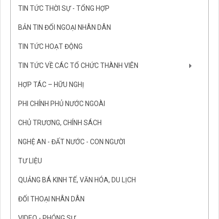
TIN TỨC THỜI SỰ - TỔNG HỢP
BẢN TIN ĐỐI NGOẠI NHÂN DÂN
TIN TỨC HOẠT ĐỘNG
TIN TỨC VỀ CÁC TỔ CHỨC THÀNH VIÊN
HỢP TÁC – HỮU NGHỊ
PHI CHÍNH PHỦ NƯỚC NGOÀI
CHỦ TRƯƠNG, CHÍNH SÁCH
NGHỆ AN - ĐẤT NƯỚC - CON NGƯỜI
TƯ LIỆU
QUẢNG BÁ KINH TẾ, VĂN HÓA, DU LỊCH
ĐỐI THOẠI NHÂN DÂN
VIDEO - PHÓNG SỰ