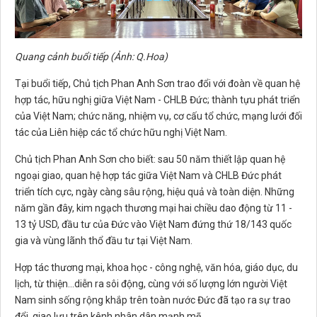
Quang cảnh buổi tiếp (Ảnh: Q.Hoa)
Tại buổi tiếp, Chủ tịch Phan Anh Sơn trao đổi với đoàn về quan hệ
hợp tác, hữu nghị giữa Việt Nam - CHLB Đức; thành tựu phát triển
của Việt Nam; chức năng, nhiệm vụ, cơ cấu tổ chức, mạng lưới đối
tác của Liên hiệp các tổ chức hữu nghị Việt Nam.
Chủ tịch Phan Anh Sơn cho biết: sau 50 năm thiết lập quan hệ
ngoại giao, quan hệ hợp tác giữa Việt Nam và CHLB Đức phát
triển tích cực, ngày càng sâu rộng, hiệu quả và toàn diện. Những
năm gần đây, kim ngạch thương mại hai chiều dao động từ 11 -
13 tỷ USD, đầu tư của Đức vào Việt Nam đứng thứ 18/143 quốc
gia và vùng lãnh thổ đầu tư tại Việt Nam.
Hợp tác thương mại, khoa học - công nghệ, văn hóa, giáo dục, du
lịch, từ thiện…diễn ra sôi động, cùng với số lượng lớn người Việt
Nam sinh sống rộng khắp trên toàn nước Đức đã tạo ra sự trao
đổi, giao lưu trên kênh nhân dân mạnh mẽ.