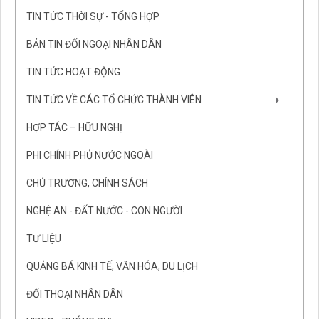
TIN TỨC THỜI SỰ - TỔNG HỢP
BẢN TIN ĐỐI NGOẠI NHÂN DÂN
TIN TỨC HOẠT ĐỘNG
TIN TỨC VỀ CÁC TỔ CHỨC THÀNH VIÊN
HỢP TÁC – HỮU NGHỊ
PHI CHÍNH PHỦ NƯỚC NGOÀI
CHỦ TRƯƠNG, CHÍNH SÁCH
NGHỆ AN - ĐẤT NƯỚC - CON NGƯỜI
TƯ LIỆU
QUẢNG BÁ KINH TẾ, VĂN HÓA, DU LỊCH
ĐỐI THOẠI NHÂN DÂN