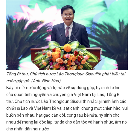
Tổng Bí thư, Chủ tịch nước Lào Thongloun Sisoulith phát biểu tại
cuộc gặp gỡ. (Ảnh: Đinh Hòa)
Bày tỏ niềm xúc động và tự hào về sự đóng góp, hy sinh to lớn
của quân tình nguyện và chuyên gia Việt Nam tại Lào, Tổng Bí
thư, Chủ tịch nước Lào Thongloun Sisoulith nhắc lại hình ảnh các
chiến sĩ Lào và Việt Nam kề vai sát cánh, chung một chiến hào, vui
buồn bên nhau, hạt gạo cắn đôi, cọng rau bẻ nửa, hy sinh cho
nhau để mang lại độc lập, tự do cho dân tộc và hạnh phúc, ấm no
cho nhân dân hai nước.