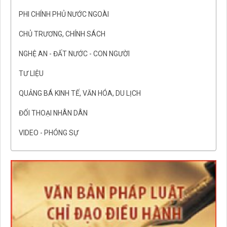
PHI CHÍNH PHỦ NƯỚC NGOÀI
CHỦ TRƯƠNG, CHÍNH SÁCH
NGHỆ AN - ĐẤT NƯỚC - CON NGƯỜI
TƯ LIỆU
QUẢNG BÁ KINH TẾ, VĂN HÓA, DU LỊCH
ĐỐI THOẠI NHÂN DÂN
VIDEO - PHÓNG SỰ