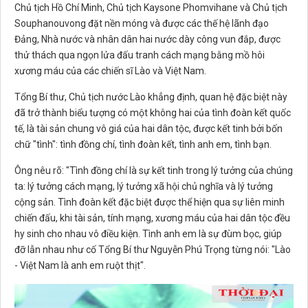
Chủ tịch Hồ Chí Minh, Chủ tịch Kaysone Phomvihane và Chủ tịch
Souphanouvong đặt nền móng và được các thế hệ lãnh đạo
Đảng, Nhà nước và nhân dân hai nước dày công vun đắp, được
thử thách qua ngọn lửa đấu tranh cách mạng bằng mồ hôi
xương máu của các chiến sĩ Lào và Việt Nam.
Tổng Bí thư, Chủ tịch nước Lào khẳng định, quan hệ đặc biệt này
đã trở thành biểu tượng có một không hai của tình đoàn kết quốc
tế, là tài sản chung vô giá của hai dân tộc, được kết tinh bởi bốn
chữ "tình": tình đồng chí, tình đoàn kết, tình anh em, tình bạn.
Ông nêu rõ: "Tình đồng chí là sự kết tinh trong lý tưởng của chúng
ta: lý tưởng cách mạng, lý tưởng xã hội chủ nghĩa và lý tưởng
cộng sản. Tình đoàn kết đặc biệt được thể hiện qua sự liên minh
chiến đấu, khi tài sản, tính mạng, xương máu của hai dân tộc đều
hy sinh cho nhau vô điều kiện. Tình anh em là sự đùm bọc, giúp
đỡ lẫn nhau như cố Tổng Bí thư Nguyễn Phú Trọng từng nói: "Lào
- Việt Nam là anh em ruột thịt".