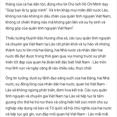
thắng của cả hai dân tộc, đúng như lời Chủ tịch Hồ Chí Minh dạy:
"Giúp bạn là tự giúp mình". Và trên khắp mọi miền đất nước Lào,
không nơi nào không in dấu chân của quân tình nguyện Việt Nam,
không có chiến thắng nào mà không gắn liền với sự hy sinh và
đóng góp của quân tình nguyện Việt Nam".
Thiếu tướng Huỳnh Đắc Hương chia sẻ, các cựu quân tình nguyện
và chuyên gia Việt Nam tại Lào rất phấn khởi và tự hào về những
thành tựu to lớn mà hai Đảng, hai Nhà nước và nhân dân hai
nước đã đạt được trong thời gian qua; vui mừng trước sự phát
triển tốt đẹp của quan hệ đoàn kết đặc biệt Việt Nam - Lào trên
mọi lĩnh vực và ngày càng đi vào chiều sâu, thực chất.
Ông tin tưởng, dưới sự lãnh đạo sáng suốt của hai Đảng, hai Nhà
nước, sự đồng lòng của nhân dân hai nước, quan hệ Việt Nam -
Lào sẽ không ngừng phát triển, đơm hoa kết trái. Các cựu quân
tình nguyện và chuyên gia Việt Nam tại Lào sẽ tiếp tục là tấm
gương cho thế hệ trẻ noi theo và cống hiến hết sức mình cho sự
nghiệp xây dựng và bảo vệ Tổ quốc xã hội chủ nghĩa của hai nước
và tiếp tục giữ gìn, vun đắp mối quan hệ Việt Nam - Lào mãi mãi