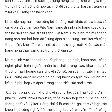
sản xuất và chế biến các mặt hàng nông sản tại chỗ cũng là một
trong những hướng đi hợp tác mới để tiêu thụ tại hai thị trường và
xuất khẩu sang các nước khác.
Nhân dịp này, hai nước công bố lô hàng xuất khẩu cá tra-basa và
cá rô phi đầu tiên của Việt Nam sang Brazil và lô hàng xuất khẩu
thịt bò đầu tiên của Brazil sang Việt Nam. Đây là những mặt hàng
nông sản mà hai bên đã “cùng định hình, cùng cam kết và cùng
thực hiện”, khởi đầu cho mở cửa thị trường, xuất khẩu các mặt
hàng nông thủy sản khác trong thời gian tới.
Những lĩnh vực khác như quốc phòng - an ninh, khoa học - công
nghệ, phát triển nguồn nhân lực chất lượng cao, khai thác và
thương mại khoáng sản, chuyển đổi số, bán dẫn, trí tuệ nhân tạo
(AI)… cũng được kỳ vọng có những bước chuyển mới với những
kết quả phù hợp với định hướng phát triển của mỗi nước.
Thứ ba,
trong khuôn khổ chuyến công tác của Thủ tướng Chính
phủ tại Brazil, nhiều văn kiện, thỏa thuận hợp tác được hai bên
thống nhất và ký kết. Đáng chú ý là các bản ghi nhớ về hợp tác
khoa học-công nghệ, đổi mới sáng tạo và chuyển đổi số cùng