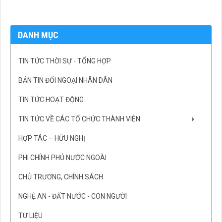
DANH MỤC
TIN TỨC THỜI SỰ - TỔNG HỢP
BẢN TIN ĐỐI NGOẠI NHÂN DÂN
TIN TỨC HOẠT ĐỘNG
TIN TỨC VỀ CÁC TỔ CHỨC THÀNH VIÊN
HỢP TÁC – HỮU NGHỊ
PHI CHÍNH PHỦ NƯỚC NGOÀI
CHỦ TRƯƠNG, CHÍNH SÁCH
NGHỆ AN - ĐẤT NƯỚC - CON NGƯỜI
TƯ LIỆU