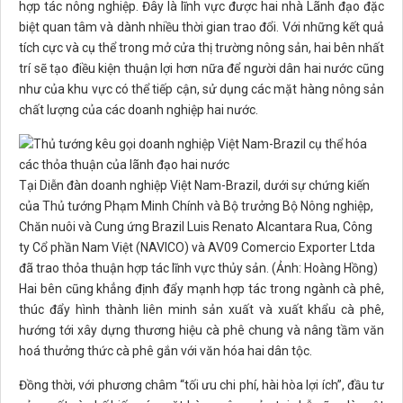
hợp tác nông nghiệp. Đây là lĩnh vực được hai nhà Lãnh đạo đặc
biệt quan tâm và dành nhiều thời gian trao đổi. Với những kết quả
tích cực và cụ thể trong mở cửa thị trường nông sản, hai bên nhất
trí sẽ tạo điều kiện thuận lợi hơn nữa để người dân hai nước cũng
như của khu vực có thể tiếp cận, sử dụng các mặt hàng nông sản
chất lượng của các doanh nghiệp hai nước.
Tại Diễn đàn doanh nghiệp Việt Nam-Brazil, dưới sự chứng kiến
của Thủ tướng Phạm Minh Chính và Bộ trưởng Bộ Nông nghiệp,
Chăn nuôi và Cung ứng Brazil Luis Renato Alcantara Rua, Công
ty Cổ phần Nam Việt (NAVICO) và AV09 Comercio Exporter Ltda
đã trao thỏa thuận hợp tác lĩnh vực thủy sản. (Ảnh: Hoàng Hồng)
Hai bên cũng khẳng định đẩy mạnh hợp tác trong ngành cà phê,
thúc đẩy hình thành liên minh sản xuất và xuất khẩu cà phê,
hướng tới xây dựng thương hiệu cà phê chung và nâng tầm văn
hoá thưởng thức cà phê gắn với văn hóa hai dân tộc.
Đồng thời, với phương châm “tối ưu chi phí, hài hòa lợi ích”, đầu tư