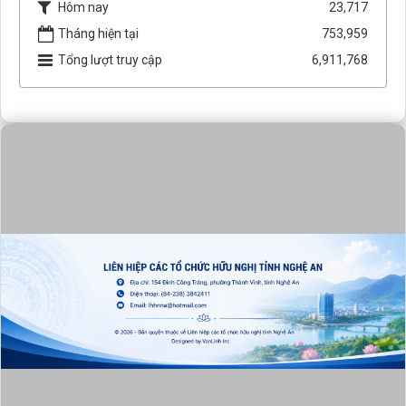
Hôm nay
23,717
Tháng hiện tại
753,959
Tổng lượt truy cập
6,911,768