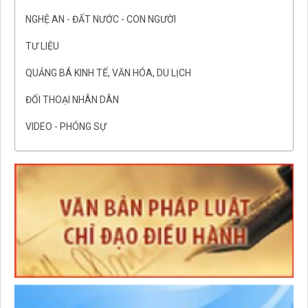
NGHỆ AN - ĐẤT NƯỚC - CON NGƯỜI
TƯ LIỆU
QUẢNG BÁ KINH TẾ, VĂN HÓA, DU LỊCH
ĐỐI THOẠI NHÂN DÂN
VIDEO - PHÓNG SỰ