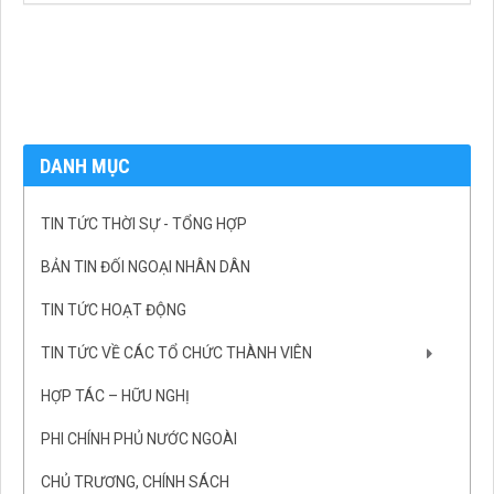
DANH MỤC
TIN TỨC THỜI SỰ - TỔNG HỢP
BẢN TIN ĐỐI NGOẠI NHÂN DÂN
TIN TỨC HOẠT ĐỘNG
TIN TỨC VỀ CÁC TỔ CHỨC THÀNH VIÊN
HỢP TÁC – HỮU NGHỊ
PHI CHÍNH PHỦ NƯỚC NGOÀI
CHỦ TRƯƠNG, CHÍNH SÁCH