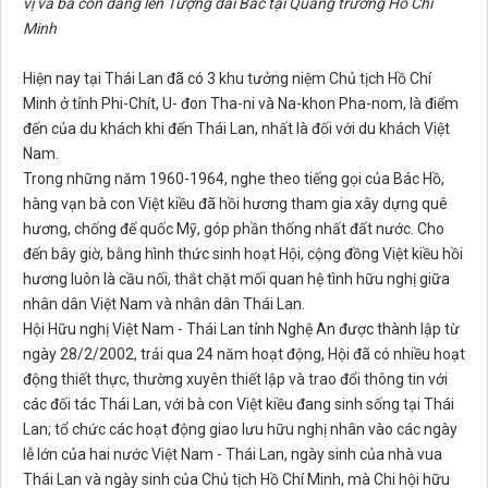
vị và bà con dâng lên Tượng đài Bác tại Quảng trường Hồ Chí
Minh
Hiện nay tại Thái Lan đã có 3 khu tưởng niệm Chủ tịch Hồ Chí
Minh ở tỉnh Phi-Chít, U- đon Tha-ni và Na-khon Pha-nom, là điểm
đến của du khách khi đến Thái Lan, nhất là đối với du khách Việt
Nam.
Trong những năm 1960-1964, nghe theo tiếng gọi của Bác Hồ,
hàng vạn bà con Việt kiều đã hồi hương tham gia xây dựng quê
hương, chống đế quốc Mỹ, góp phần thống nhất đất nước. Cho
đến bây giờ, bằng hình thức sinh hoạt Hội, cộng đồng Việt kiều hồi
hương luôn là cầu nối, thắt chặt mối quan hệ tình hữu nghị giữa
nhân dân Việt Nam và nhân dân Thái Lan.
Hội Hữu nghị Việt Nam - Thái Lan tỉnh Nghệ An được thành lập từ
ngày 28/2/2002, trải qua 24 năm hoạt động, Hội đã có nhiều hoạt
động thiết thực, thường xuyên thiết lập và trao đổi thông tin với
các đối tác Thái Lan, với bà con Việt kiều đang sinh sống tại Thái
Lan; tổ chức các hoạt động giao lưu hữu nghị nhân vào các ngày
lễ lớn của hai nước Việt Nam - Thái Lan, ngày sinh của nhà vua
Thái Lan và ngày sinh của Chủ tịch Hồ Chí Minh, mà Chi hội hữu