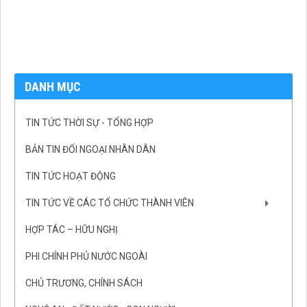
DANH MỤC
TIN TỨC THỜI SỰ - TỔNG HỢP
BẢN TIN ĐỐI NGOẠI NHÂN DÂN
TIN TỨC HOẠT ĐỘNG
TIN TỨC VỀ CÁC TỔ CHỨC THÀNH VIÊN
HỢP TÁC – HỮU NGHỊ
PHI CHÍNH PHỦ NƯỚC NGOÀI
CHỦ TRƯƠNG, CHÍNH SÁCH