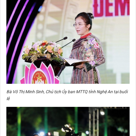
Bà Võ Thị Minh Sinh, Chủ tịch Ủy ban MTTQ tỉnh Nghệ An tại buổi
lễ