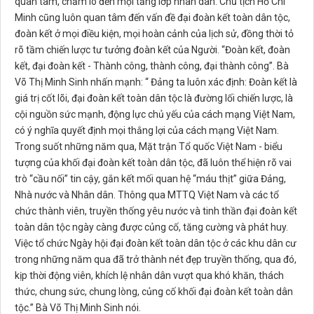
quan tâm, chăm lo đến mọi tầng lớp nhân dân. Chủ tịch Hồ Chí
Minh cũng luôn quan tâm đến vấn đề đại đoàn kết toàn dân tộc,
đoàn kết ở mọi điều kiện, mọi hoàn cảnh của lịch sử, đồng thời tỏ
rõ tầm chiến lược tư tưởng đoàn kết của Người. “Đoàn kết, đoàn
kết, đại đoàn kết - Thành công, thành công, đại thành công”. Bà
Võ Thị Minh Sinh nhấn mạnh: “ Đảng ta luôn xác định: Đoàn kết là
giá trị cốt lõi, đại đoàn kết toàn dân tộc là đường lối chiến lược, là
cội nguồn sức mạnh, động lực chủ yếu của cách mạng Việt Nam,
có ý nghĩa quyết định mọi thắng lợi của cách mạng Việt Nam.
Trong suốt những năm qua, Mặt trận Tổ quốc Việt Nam - biểu
tượng của khối đại đoàn kết toàn dân tộc, đã luôn thể hiện rõ vai
trò “cầu nối” tin cậy, gắn kết mối quan hệ “máu thịt” giữa Đảng,
Nhà nước và Nhân dân. Thông qua MTTQ Việt Nam và các tổ
chức thành viên, truyền thống yêu nước và tinh thần đại đoàn kết
toàn dân tộc ngày càng được củng cố, tăng cường và phát huy.
Việc tổ chức Ngày hội đại đoàn kết toàn dân tộc ở các khu dân cư
trong những năm qua đã trở thành nét đẹp truyền thống, qua đó,
kịp thời động viên, khích lệ nhân dân vượt qua khó khăn, thách
thức, chung sức, chung lòng, củng cố khối đại đoàn kết toàn dân
tộc.” Bà Võ Thị Minh Sinh nói.