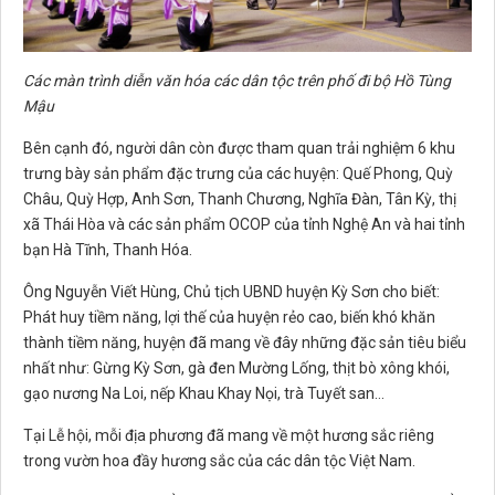
Các màn trình diễn văn hóa các dân tộc trên phố đi bộ Hồ Tùng
Mậu
Bên cạnh đó, người dân còn được tham quan trải nghiệm 6 khu
trưng bày sản phẩm đặc trưng của các huyện: Quế Phong, Quỳ
Châu, Quỳ Hợp, Anh Sơn, Thanh Chương, Nghĩa Đàn, Tân Kỳ, thị
xã Thái Hòa và các sản phẩm OCOP của tỉnh Nghệ An và hai tỉnh
bạn Hà Tĩnh, Thanh Hóa.
Ông Nguyễn Viết Hùng, Chủ tịch UBND huyện Kỳ Sơn cho biết:
Phát huy tiềm năng, lợi thế của huyện rẻo cao, biến khó khăn
thành tiềm năng, huyện đã mang về đây những đặc sản tiêu biểu
nhất như: Gừng Kỳ Sơn, gà đen Mường Lống, thịt bò xông khói,
gạo nương Na Loi, nếp Khau Khay Nọi, trà Tuyết san…
Tại Lễ hội, mỗi địa phương đã mang về một hương sắc riêng
trong vườn hoa đầy hương sắc của các dân tộc Việt Nam.