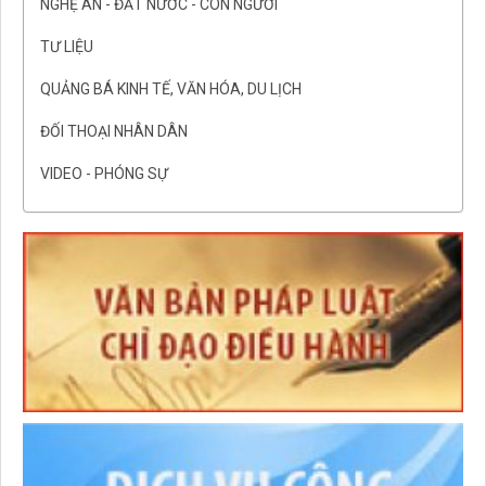
NGHỆ AN - ĐẤT NƯỚC - CON NGƯỜI
TƯ LIỆU
QUẢNG BÁ KINH TẾ, VĂN HÓA, DU LỊCH
ĐỐI THOẠI NHÂN DÂN
VIDEO - PHÓNG SỰ