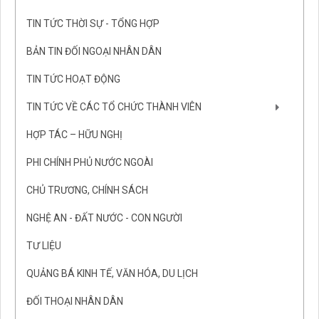
TIN TỨC THỜI SỰ - TỔNG HỢP
BẢN TIN ĐỐI NGOẠI NHÂN DÂN
TIN TỨC HOẠT ĐỘNG
TIN TỨC VỀ CÁC TỔ CHỨC THÀNH VIÊN
HỢP TÁC – HỮU NGHỊ
PHI CHÍNH PHỦ NƯỚC NGOÀI
CHỦ TRƯƠNG, CHÍNH SÁCH
NGHỆ AN - ĐẤT NƯỚC - CON NGƯỜI
TƯ LIỆU
QUẢNG BÁ KINH TẾ, VĂN HÓA, DU LỊCH
ĐỐI THOẠI NHÂN DÂN