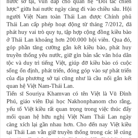
nước sở tại, vun đắp cho quan hệ “Đối tác chiến
lược” giữa hai nước ngày càng đi vào chiều sâu. Hội
người Việt Nam toàn Thái Lan được Chính phủ
Thái Lan cấp phép hoạt động từ tháng 7/2012, đã
phát huy vai trò quy tụ, tập hợp cộng đồng kiều bào
ở Thái Lan khoảng hơn 200.000 hội viên. Qua đó,
góp phần tăng cường gắn kết kiều bào, phát huy
truyền thống yêu nước, giữ gìn bản sắc văn hóa dân
tộc và duy trì tiếng Việt, giúp đỡ kiều bào có cuộc
sống ổn định, phát triển, đóng góp vào sự phát triển
của địa phương sở tại cũng như là cầu nối gắn kết
quan hệ Việt Nam-Thái Lan.
Tiến sĩ Souriya Khamvan có tên Việt là Vũ Đình
Phú, giáo viên Đại học Nakhonphanom cho rằng,
yếu tố Việt kiều rất quan trọng trong việc thúc đẩy
mối quan hệ hữu nghị Việt Nam Thái Lan ngày
càng xích lại gần nhau hơn. Cho đến nay Việt kiều
tại Thái Lan vẫn giữ truyền thống trong các lễ cúng