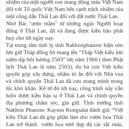
nhiệm của một người con mang dòng máu Việt Nam
đối với Tổ quốc Việt Nam bên cạnh trách nhiệm của
một công dân Thái Lan đối với đất nước Thái Lan.
Nhờ Bác "ươm mầm" từ những ngày Người hoạt
động ở Thái Lan, đã và đang được kiều bào phát
huy cho tới ngày nay.
Tại trung tâm tỉnh lỵ tỉnh Nakhonphanom hiện còn
lưu giữ Tháp đồng hồ mang tên “Tháp Việt kiều lưu
niệm dịp hồi hương 2503” tức năm 1960 ( theo Phật
lịch Thái Lan là năm 2503), do bà con Việt kiều
quyên góp xây dựng, nhằm tri ân đối với Nhà vua
và chính quyền Thái Lan đã cưu mang mình trong
lúc khó khăn. Kể từ đó tới nay, công trình này vẫn
luôn được kiều bào ta ở Thái Lan và chính quyền
địa phương chăm sóc, gìn giữ. Tỉnh trưởng tỉnh
Nakhon Phanom- Kayson Kongsalat đánh giá: “Việt
kiều Thái Lan đã góp phần làm cho vườn hoa Thái
Lan trở thành vườn hoa tươi đẹp đủ các sắc màu,