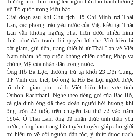
thương nòi, thổi bùng lên ngọn lửa đấu tranh hướng
về Tổ quốc trong kiều bào.
Giai đoạn sau khi Chủ tịch Hồ Chí Minh rời Thái
Lan, các phong trào yêu nước của Việt kiều tại Thái
Lan vẫn không ngừng phát triển dưới nhiều hình
thức như đấu tranh đòi quyền lợi cho Việt kiều bị
bắt giam, gửi tiền, trang thiết bị từ Thái Lan về Việt
Nam nhằm hỗ trợ cuộc kháng chiến chống Pháp và
chống Mỹ của nhân dân trong nước.
Ông Hồ Bá Lộc, thường trú tại khối 23 Đội Cung,
TP Vinh cho biết, bố ông là Hồ Bá Lợi người được
tổ chức giao phụ trách Việt kiều khu vực tỉnh
Oubon Rachthani. Nghe theo tiếng gọi của Bác Hồ,
cả gia đình ông đã theo đoàn người hồi hương khi
ông tròn 22 tuổi, trên chuyến tàu thứ 72 vào năm
1964. Ở Thái Lan, ông đã nhận thức tinh thần yêu
nước, cùng bạn trang lứa tuyên truyền giúp cho giới
trẻ hiểu rõ về cội nguồn dân tộc, ý thức được trách