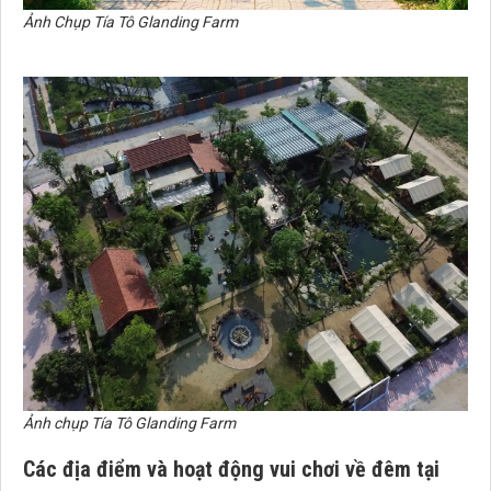
Ảnh Chụp Tía Tô Glanding Farm
Ảnh chụp Tía Tô Glanding Farm
Các địa điểm và hoạt động vui chơi về đêm tại