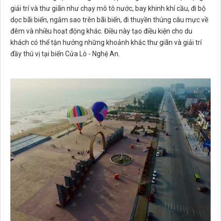
giải trí và thư giãn như chạy mô tô nước, bay khinh khí cầu, đi bộ
dọc bãi biển, ngắm sao trên bãi biển, đi thuyền thúng câu mực về
đêm và nhiều hoạt động khác. Điều này tạo điều kiện cho du
khách có thể tận hưởng những khoảnh khắc thư giãn và giải trí
đầy thú vị tại biển Cửa Lò - Nghệ An.