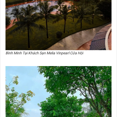
Bình Minh Tại Khách Sạn Melia Vinpearl Cửa Hội