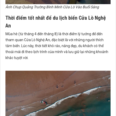
Ảnh Chụp Quảng Trường Bình Minh Cửa Lò Vào Buổi Sáng
Thời điểm tốt nhất để du lịch biển Cửa Lò Nghệ
An
Mùa hè (từ tháng 4 đến tháng 8) là thời điểm lý tưởng để đến
tham quan Cửa Lò Nghệ An, đặc biệt là với những người thích
tắm biển. Lúc này, thời tiết khô ráo, nắng đẹp, du khách có thể
thoải mái đi theo lịch trình của mình và lưu giữ lại những khoảnh
khắc tuyệt vời.