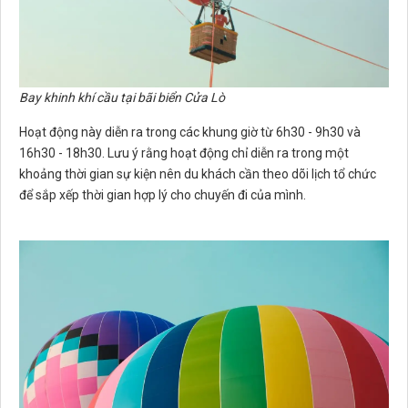
Bay khinh khí cầu tại bãi biển Cửa Lò
Hoạt động này diễn ra trong các khung giờ từ 6h30 - 9h30 và
16h30 - 18h30. Lưu ý rằng hoạt động chỉ diễn ra trong một
khoảng thời gian sự kiện nên du khách cần theo dõi lịch tổ chức
để sắp xếp thời gian hợp lý cho chuyến đi của mình.