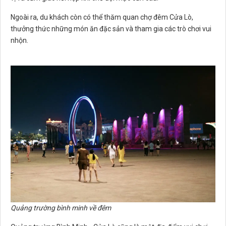
Ngoài ra, du khách còn có thể thăm quan chợ đêm Cửa Lò,
thưởng thức những món ăn đặc sản và tham gia các trò chơi vui
nhộn.
Quảng trường bình minh về đêm