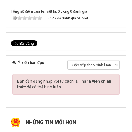
Tổng số điểm của bài viết là: 0 trong 0 đánh giá
Click để đánh giá bài viết
Ý kiến bạn đọc
Bạn cần đăng nhập với tư cách là
Thành viên chính
thức
để có thể bình luận
NHỮNG TIN MỚI HƠN