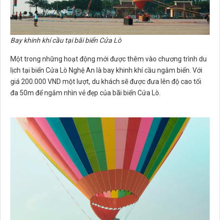
Bay khinh khí cầu tại bãi biển Cửa Lò
Một trong những hoạt động mới được thêm vào chương trình du
lịch tại biển Cửa Lò Nghệ An là bay khinh khí cầu ngắm biển. Với
giá 200.000 VND một lượt, du khách sẽ được đưa lên độ cao tối
đa 50m để ngắm nhìn vẻ đẹp của bãi biển Cửa Lò.