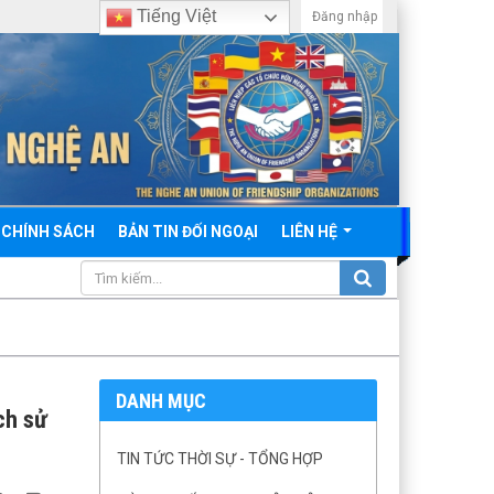
Tiếng Việt
Đăng nhập
 CHÍNH SÁCH
BẢN TIN ĐỐI NGOẠI
LIÊN HỆ
DANH MỤC
ch sử
TIN TỨC THỜI SỰ - TỔNG HỢP