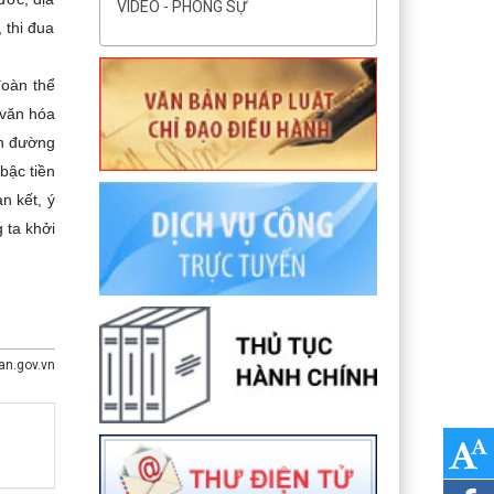
VIDEO - PHÓNG SỰ
 thi đua
đoàn thể
 văn hóa
on đường
bậc tiền
n kết, ý
 ta khởi
n.gov.vn