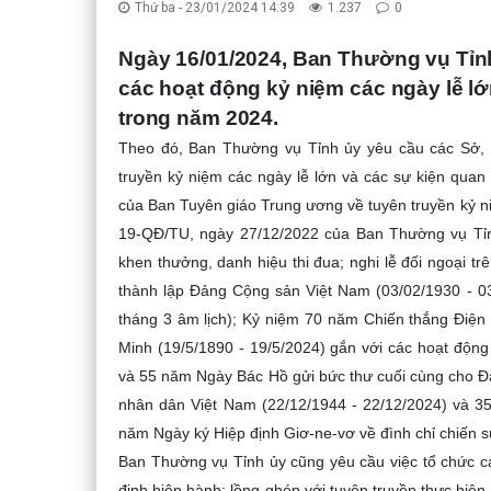
Thứ ba - 23/01/2024 14:39
1.237
0
Ngày 16/01/2024, Ban Thường vụ Tỉn
các hoạt động kỷ niệm các ngày lễ lớ
trong năm 2024.
Theo đó, Ban Thường vụ Tỉnh ủy yêu cầu các Sở, b
truyền kỷ niệm các ngày lễ lớn và các sự kiện qu
của Ban Tuyên giáo Trung ương về tuyên truyền kỷ ni
19-QĐ/TU, ngày 27/12/2022 của Ban Thường vụ Tỉnh
khen thưởng, danh hiệu thi đua; nghi lễ đối ngoại t
thành lập Đảng Cộng sản Việt Nam (03/02/1930 - 0
tháng 3 âm lịch);
Kỷ niệm 70 năm Chiến thắng Điện
Minh (19/5/1890 - 19/5/2024) gắn với các hoạt độn
và
55 năm Ngày Bác Hồ gửi bức thư cuối cùng cho Đả
nhân dân Việt Nam (22/12/1944
- 22/12/2024) và 3
năm Ngày ký Hiệp định Giơ-ne-vơ về đình chỉ chiến s
Ban Thường vụ Tỉnh ủy cũng yêu cầu việc tổ chức c
định hiện hành; lồng ghép với tuyên truyền thực hiện c