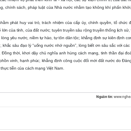
g, chính sách, pháp luật của Nhà nước nhằm tạo không khí phấn khởi,
hằm phát huy vai trò, trách nhiệm của cấp ủy, chính quyền, tổ chức 
ễ lớn của tỉnh, của đất nước; tuyên truyền sâu rộng truyền thống lịch sử,
, lòng yêu nước, niềm tự hào, tự tôn dân tộc; khẳng định sự kiên định c
khắc sâu đạo lý “uống nước nhớ nguồn”, lòng biết ơn sâu sắc với các 
Đồng thời, khơi dậy chủ nghĩa anh hùng cách mạng, tinh thần đại đoà
c phồn vinh, hạnh phúc; khẳng định công cuộc đổi mới đất nước do Đảng
 thực tiễn của cách mạng Việt Nam.
Nguồn tin:
www.nghea