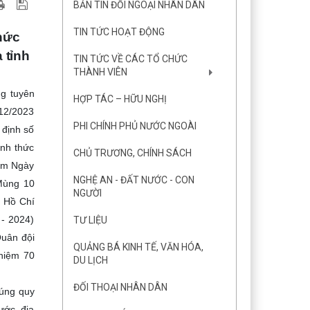
BẢN TIN ĐỐI NGOẠI NHÂN DÂN
TIN TỨC HOẠT ĐỘNG
hức
 tỉnh
TIN TỨC VỀ CÁC TỔ CHỨC
THÀNH VIÊN
ng tuyên
HỢP TÁC – HỮU NGHỊ
/12/2023
PHI CHÍNH PHỦ NƯỚC NGOÀI
 định số
ình thức
CHỦ TRƯƠNG, CHÍNH SÁCH
năm Ngày
NGHỆ AN - ĐẤT NƯỚC - CON
Mùng 10
NGƯỜI
h Hồ Chí
 - 2024)
TƯ LIỆU
Quân đội
QUẢNG BÁ KINH TẾ, VĂN HÓA,
 niệm 70
DU LỊCH
ĐỐI THOẠI NHÂN DÂN
đúng quy
ước, địa