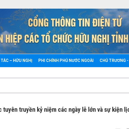
 TÁC – HỮU NGHỊ
PHI CHÍNH PHỦ NƯỚC NGOÀI
CHỦ TRƯƠNG -
tuyên truyền kỷ niệm các ngày lễ lớn và sự kiện lị