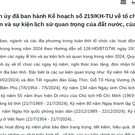
h ủy đã ban hành Kế hoạch số 219/KH-TU về tổ c
n và sự kiện lịch sử quan trọng của đất nước, của
an, ngành và các địa phương trong toàn tỉnh tổ chức các hoạt độ
an trọng trong năm 2024 theo Hướng dẫn số 126-HD/BTGTW, ngày 19
ệm các ngày lễ lớn và sự kiện lịch sử quan trọng trong năm 2024; Quy
 ủy về tổ chức các ngày kỷ niệm; nghi thức trao tặng, đón nhận h
rên địa bàn tỉnh. Đặc biệt là các sự kiện quan trọng như: Kỷ niệm 94 
3/02/2024)
và đón Tết nguyên đán Giáp Thìn;
Giỗ Tổ Hùng Vương (
 Biên
Phủ (7/5/1954 - 7/5/2024);
Kỷ niệm 134 năm Ngày sinh Chủ tịc
g
kỷ niệm 55 năm thực hiện Di chúc của Chủ tịch Hồ Chí Minh (1969
ng bộ tỉnh (21/7/1969 - 21/7/2024);
Kỷ niệm 80 năm Ngày thành lập 
5 năm Ngày hội quốc phòng toàn dân (22/12/1989 - 22/12/2024); Kỷ
ự ở Việt Nam (21/7/1954 - 21/7/2024)...
ác hoạt động kỷ niệm phải
bảo đảm
trang trọng, tiết kiệm, hiệu quả, 
ác nhiệm vụ phát triển kinh tế - xã hội, các sự kiện chính trị của đất n