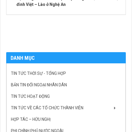
đình Việt – Lào ở Nghệ An
DANH MỤC
TIN TỨC THỜI SỰ - TỔNG HỢP
BẢN TIN ĐỐI NGOẠI NHÂN DÂN
TIN TỨC HOẠT ĐỘNG
TIN TỨC VỀ CÁC TỔ CHỨC THÀNH VIÊN
HỢP TÁC – HỮU NGHỊ
PHI CHÍNH PHỦ NƯỚC NGOÀI