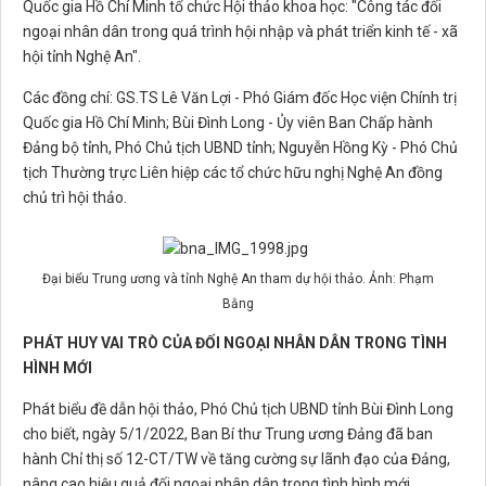
Quốc gia Hồ Chí Minh tổ chức Hội thảo khoa học: "Công tác đối
ngoại nhân dân trong quá trình hội nhập và phát triển kinh tế - xã
hội tỉnh Nghệ An".
Các đồng chí: GS.TS Lê Văn Lợi - Phó Giám đốc Học viện Chính trị
Quốc gia Hồ Chí Minh; Bùi Đình Long - Ủy viên Ban Chấp hành
Đảng bộ tỉnh, Phó Chủ tịch UBND tỉnh; Nguyễn Hồng Kỳ - Phó Chủ
tịch Thường trực Liên hiệp các tổ chức hữu nghị Nghệ An đồng
chủ trì hội thảo.
Đại biểu Trung ương và tỉnh Nghệ An tham dự hội thảo. Ảnh: Phạm
Bằng
PHÁT HUY VAI TRÒ CỦA ĐỐI NGOẠI NHÂN DÂN TRONG TÌNH
HÌNH MỚI
Phát biểu đề dẫn hội thảo, Phó Chủ tịch UBND tỉnh Bùi Đình Long
cho biết, ngày 5/1/2022, Ban Bí thư Trung ương Đảng đã ban
hành Chỉ thị số 12-CT/TW về tăng cường sự lãnh đạo của Đảng,
nâng cao hiệu quả đối ngoại nhân dân trong tình hình mới.