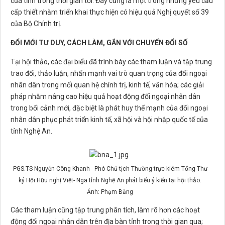
của tỉnh trong thời gian tới. Đây cũng là một trong những yêu cầu
cấp thiết nhằm triển khai thực hiện có hiệu quả Nghị quyết số 39
của Bộ Chính trị.
ĐỔI MỚI TƯ DUY, CÁCH LÀM, GẮN VỚI CHUYỂN ĐỔI SỐ
Tại hội thảo, các đại biểu đã trình bày các tham luận và tập trung
trao đổi, thảo luận, nhấn mạnh vai trò quan trọng của đối ngoại
nhân dân trong mối quan hệ chính trị, kinh tế, văn hóa; các giải
pháp nhằm nâng cao hiệu quả hoạt động đối ngoại nhân dân
trong bối cảnh mới, đặc biệt là phát huy thế mạnh của đối ngoại
nhân dân phục phát triển kinh tế, xã hội và hội nhập quốc tế của
tỉnh Nghệ An.
PGS.TS Nguyễn Công Khanh - Phó Chủ tịch Thường trực kiêm Tổng Thư
ký Hội Hữu nghị Việt- Nga tỉnh Nghệ An phát biểu ý kiến tại hội thảo.
Ảnh: Phạm Bằng
Các tham luận cũng tập trung phân tích, làm rõ hơn các hoạt
động đối ngoại nhân dân trên địa bàn tỉnh trong thời gian qua;