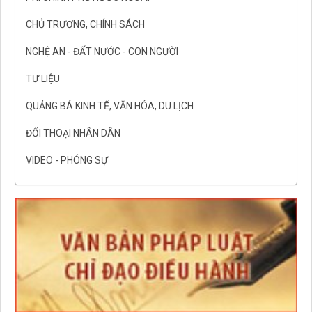
CHỦ TRƯƠNG, CHÍNH SÁCH
NGHỆ AN - ĐẤT NƯỚC - CON NGƯỜI
TƯ LIỆU
QUẢNG BÁ KINH TẾ, VĂN HÓA, DU LỊCH
ĐỐI THOẠI NHÂN DÂN
VIDEO - PHÓNG SỰ