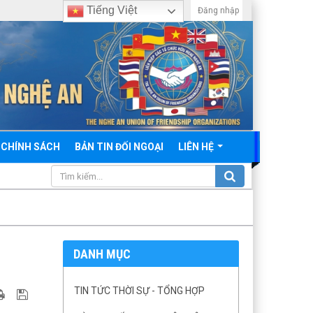
Tiếng Việt
Đăng nhập
 CHÍNH SÁCH
BẢN TIN ĐỐI NGOẠI
LIÊN HỆ
DANH MỤC
TIN TỨC THỜI SỰ - TỔNG HỢP