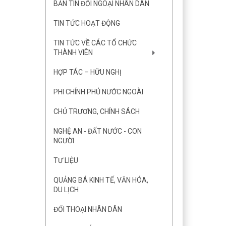
BẢN TIN ĐỐI NGOẠI NHÂN DÂN
TIN TỨC HOẠT ĐỘNG
TIN TỨC VỀ CÁC TỔ CHỨC
THÀNH VIÊN
HỢP TÁC – HỮU NGHỊ
PHI CHÍNH PHỦ NƯỚC NGOÀI
CHỦ TRƯƠNG, CHÍNH SÁCH
NGHỆ AN - ĐẤT NƯỚC - CON
NGƯỜI
TƯ LIỆU
QUẢNG BÁ KINH TẾ, VĂN HÓA,
DU LỊCH
ĐỐI THOẠI NHÂN DÂN