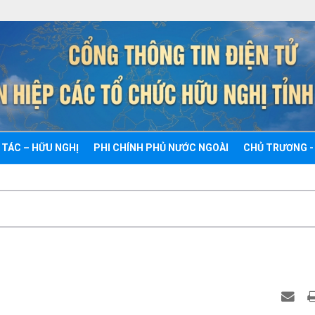
 TÁC – HỮU NGHỊ
PHI CHÍNH PHỦ NƯỚC NGOÀI
CHỦ TRƯƠNG -