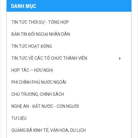
DANH MỤC
TIN TỨC THỜI SỰ - TỔNG HỢP
BẢN TIN ĐỐI NGOẠI NHÂN DÂN
TIN TỨC HOẠT ĐỘNG
TIN TỨC VỀ CÁC TỔ CHỨC THÀNH VIÊN
HỢP TÁC – HỮU NGHỊ
PHI CHÍNH PHỦ NƯỚC NGOÀI
CHỦ TRƯƠNG, CHÍNH SÁCH
NGHỆ AN - ĐẤT NƯỚC - CON NGƯỜI
TƯ LIỆU
QUẢNG BÁ KINH TẾ, VĂN HÓA, DU LỊCH