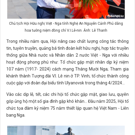
Chủ tịch Hội Hữu nghị Việt - Nga tỉnh Nghệ An Nguyễn Cảnh Phú dâng
hoa tưởng niệm đồng chí V.I.Lê-nin. Ảnh: Lê Thanh
Trong nhiều năm qua, Hội nâng cao chất lượng công tác thông
tin, tuyên truyền, quảng bá tình đoàn kết hữu nghị, hợp tác truyền
thống giữa Nhà nước và Nhân dân 2 nước Việt - Nga với nhiều
hoạt động phong phú như: Tổ chức gặp mặt nhân dịp kỷ niệm
107 năm (1917- 2024) cách mạng Tháng Mười Nga; Tham gia
khánh thành Tượng đài V.I. Lê nin ở TP. Vinh; tổ chức thành công
cuộc gặp với đoàn đại biểu tỉnh Ulyanovsk trong tháng 4/2024...
Vào các dịp lễ, tết, các chi hội tổ chức gặp mặt, giao lưu, quyên
góp ủng hộ một số gia đình gặp khó khăn... Đầu năm 2025, Hội tổ
chức tọa đàm kỷ niệm 75 năm thiết lập quan hệ Việt Nam - Liên
bang Nga.