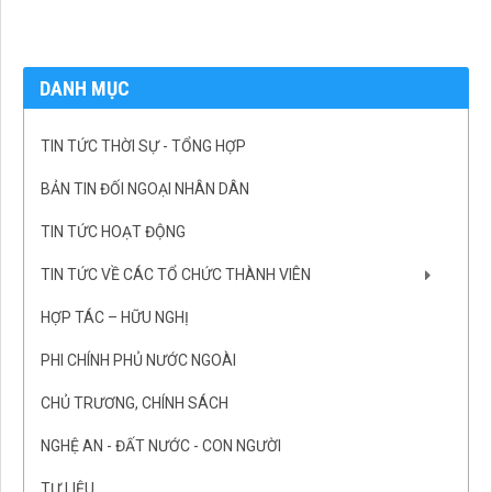
DANH MỤC
TIN TỨC THỜI SỰ - TỔNG HỢP
BẢN TIN ĐỐI NGOẠI NHÂN DÂN
TIN TỨC HOẠT ĐỘNG
TIN TỨC VỀ CÁC TỔ CHỨC THÀNH VIÊN
HỢP TÁC – HỮU NGHỊ
PHI CHÍNH PHỦ NƯỚC NGOÀI
CHỦ TRƯƠNG, CHÍNH SÁCH
NGHỆ AN - ĐẤT NƯỚC - CON NGƯỜI
TƯ LIỆU