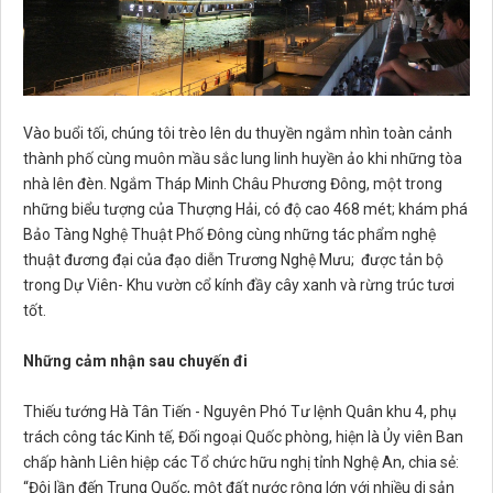
Vào buổi tối, chúng tôi trèo lên du thuyền ngắm nhìn toàn cảnh
thành phố cùng muôn mầu sắc lung linh huyền ảo khi những tòa
nhà lên đèn. Ngắm Tháp Minh Châu Phương Đông, một trong
những biểu tượng của Thượng Hải, có độ cao 468 mét; khám phá
Bảo Tàng Nghệ Thuật Phố Đông cùng những tác phẩm nghệ
thuật đương đại của đạo diễn Trương Nghệ Mưu; được tản bộ
trong Dự Viên- Khu vườn cổ kính đầy cây xanh và rừng trúc tươi
tốt.
Những cảm nhận sau chuyến đi
Thiếu tướng Hà Tân Tiến - Nguyên Phó Tư lệnh Quân khu 4, phụ
trách công tác Kinh tế, Đối ngoại Quốc phòng, hiện là Ủy viên Ban
chấp hành Liên hiệp các Tổ chức hữu nghị tỉnh Nghệ An, chia sẻ:
“Đôi lần đến Trung Quốc, một đất nước rộng lớn với nhiều di sản