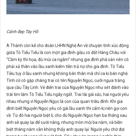
Cảnh đẹp Tây Hồ
A Thành còn kể cho đoàn LHHN Nghệ An về chuyện tình xúc động
giữa Tô Tiểu Tiểu là con một gia đình giầu có đất Hàng Châu với
“Cầm kỳ thi họa, đủ mùi ca ngâm” nhưng gia đình phá sản nên cô
phải xả thân vào lầu xanh kiếm tiền trả nợ cho gia đình. Tô Tiểu
Tiều tuy ở lầu xanh nhưng không bán thân mà chỉ ca kị bán nghệ.
Tình cờ cô gặp chàng trai có tên Nguyễn Ngọc, cưỡi ngựa trắng
qua cầu Tây Linh. Vẻ điển trai của Nguyễn Ngọc như sét đánh vào
trái tim làm Tô Tiểu Tiểu ngây ngất. Trai tài gái sắc, hai người yêu
nhau nhưng vì Nguyễn Ngọc là con của quan triều đình. Khi gia
đình biết Nguyễn Ngọc yêu cô gái lầu xanh thì cấm kị nên gọi con
về. Từ đó hai người biệt li, cho dù Nguyễn Ngọc hẹn ba tháng sau
anh sẽ quay lại để cưới nàng, nhưng mòn mỏi ba năm, và biền
biệt tháng năm vẫn không thấy anh quay lại. Người yêu chờ đợi