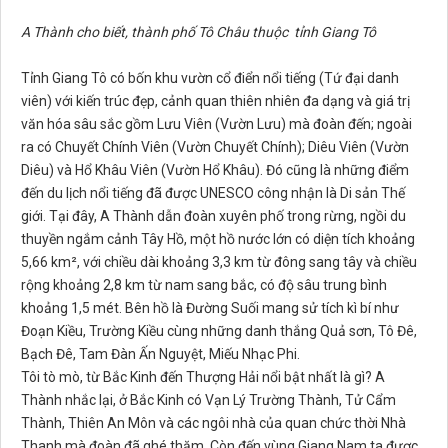
A Thành cho biết, thành phố Tô Châu thuộc tỉnh Giang Tô
Tỉnh Giang Tô có bốn khu vườn cổ điển nổi tiếng (Tứ đại danh
viên) với kiến trúc đẹp, cảnh quan thiên nhiên đa dạng và giá trị
văn hóa sâu sắc gồm Lưu Viên (Vườn Lưu) mà đoàn đến; ngoài
ra có Chuyết Chính Viên (Vườn Chuyết Chính); Diêu Viên (Vườn
Diêu) và Hổ Khâu Viên (Vườn Hổ Khâu). Đó cũng là những điểm
đến du lịch nổi tiếng đã được UNESCO công nhận là Di sản Thế
giới. Tại đây, A Thành dẫn đoàn xuyên phố trong rừng, ngồi du
thuyền ngắm cảnh Tây Hồ, một hồ nước lớn có diện tích khoảng
5,66 km², với chiều dài khoảng 3,3 km từ đông sang tây và chiều
rộng khoảng 2,8 km từ nam sang bắc, có độ sâu trung bình
khoảng 1,5 mét. Bên hồ là Đường Suối mang sử tích kì bí như
Đoạn Kiều, Trường Kiều cùng những danh thắng Quả sơn, Tô Đê,
Bạch Đê, Tam Đàn Ấn Nguyệt, Miếu Nhạc Phi.
Tôi tò mò, từ Bắc Kinh đến Thượng Hải nổi bật nhất là gì? A
Thành nhắc lại, ở Bắc Kinh có Vạn Lý Trường Thành, Tử Cẩm
Thành, Thiên An Môn và các ngôi nhà của quan chức thời Nhà
Thanh mà đoàn đã ghé thăm. Còn đến vùng Giang Nam ta được