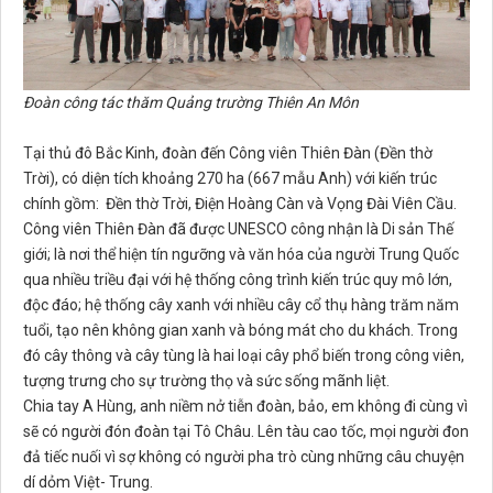
Đoàn công tác thăm Quảng trường Thiên An Môn
Tại thủ đô Bắc Kinh, đoàn đến Công viên Thiên Đàn (Đền thờ
Trời), có diện tích khoảng 270 ha (667 mẫu Anh) với kiến trúc
chính gồm: Đền thờ Trời, Điện Hoàng Càn và Vọng Đài Viên Cầu.
Công viên Thiên Đàn đã được UNESCO công nhận là Di sản Thế
giới; là nơi thể hiện tín ngưỡng và văn hóa của người Trung Quốc
qua nhiều triều đại với hệ thống công trình kiến trúc quy mô lớn,
độc đáo; hệ thống cây xanh với nhiều cây cổ thụ hàng trăm năm
tuổi, tạo nên không gian xanh và bóng mát cho du khách. Trong
đó cây thông và cây tùng là hai loại cây phổ biến trong công viên,
tượng trưng cho sự trường thọ và sức sống mãnh liệt.
Chia tay A Hùng, anh niềm nở tiễn đoàn, bảo, em không đi cùng vì
sẽ có người đón đoàn tại Tô Châu. Lên tàu cao tốc, mọi người đon
đả tiếc nuối vì sợ không có người pha trò cùng những câu chuyện
dí dỏm Việt- Trung.