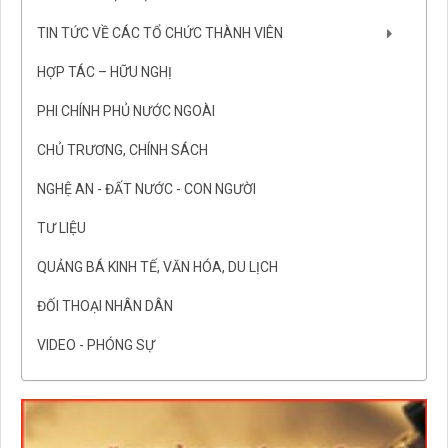
TIN TỨC VỀ CÁC TỔ CHỨC THÀNH VIÊN
HỢP TÁC – HỮU NGHỊ
PHI CHÍNH PHỦ NƯỚC NGOÀI
CHỦ TRƯƠNG, CHÍNH SÁCH
NGHỆ AN - ĐẤT NƯỚC - CON NGƯỜI
TƯ LIỆU
QUẢNG BÁ KINH TẾ, VĂN HÓA, DU LỊCH
ĐỐI THOẠI NHÂN DÂN
VIDEO - PHÓNG SỰ