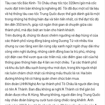
Tàu cao tốc Bắc Kinh- Tô Châu chay tốc tộc 320km/giờ mà cốc
nước đặt trên bàn không bị nghiêng đổ. Tôi đã đọc một số tài liệu
về hệ thống tàu cao tốc Trung Quốc được thế giới đánh giá là một
trong những hệ thống hiện đại và tiên tiến nhất, có thể đạt tốc độ
lên đến 350 km/h, giúp rút ngắn thời gian di chuyển giữa các
thành phố, mà đặc biệt an toàn cho hành khách.
Trên đường đi, chúng tôi được chiêm ngưỡng vẻ đẹp hùng vĩ của
các thành phố vùng đồng bằng sông Dương Tử với nhiều tòa
chung cư cao tầng xen lẫn rừng cây xanh ngút ngát chạy dài như
công viên nghỉ dưỡng; những cánh đồng bao la trù phú, những
cột điện cao thế vươn qua các triền núi; các điểm giao cắt của hệ
thống giao thông hiện đại 4 làn xe một chiều. Tại các thành phố
và khu du lịch đều sạch bong như mới dọn, trong khi người nhặt
rác luôn chăm chút nhặt cả những mẩu thuốc lá rơi. Hai bên
đường không hề có hàng quán chen chúc bán mua.
Đón đoàn LHHN Nghệ An tại thành phố Tô Châu là người đàn ông
có tên A Thành. Ban đầu không ai nghĩ A Thành có thể gắn bó
đoàn được như A Hùng. Nhưng không, người đàn ông Trung Quốc
này chào đoàn bằng nụ cười tươi cùng chiếc răng khểnh. Anh