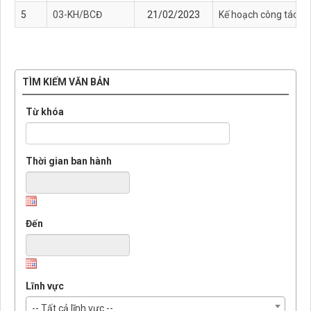
5
03-KH/BCĐ
21/02/2023
Kế hoạch công tác đố
TÌM KIẾM VĂN BẢN
Từ khóa
Thời gian ban hành
Đến
Lĩnh vực
-- Tất cả lĩnh vực --