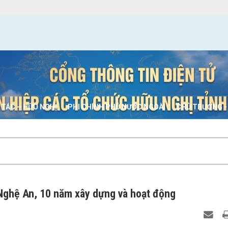
 TÁC – HỮU NGHỊ
PHI CHÍNH PHỦ NƯỚC NGOÀI
CHỦ TRƯƠNG -
 Nghệ An, 10 năm xây dựng và hoạt động