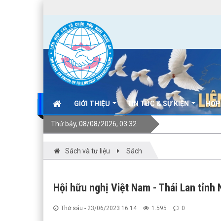
GIỚI THIỆU
TIN TỨC & SỰ KIỆN
HỢP
Thứ bảy, 08/08/2026, 03:32
Sách và tư liệu
Sách
Hội hữu nghị Việt Nam - Thái Lan tỉnh
Thứ sáu - 23/06/2023 16:14
1.595
0